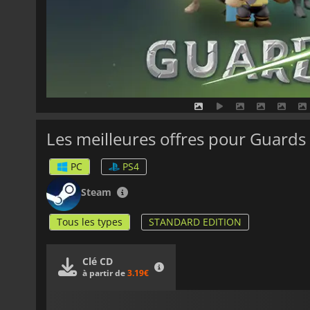
Les meilleures offres pour Guards
PC
PS4
Steam
Tous les types
STANDARD EDITION
Clé CD
à partir de
3.19€