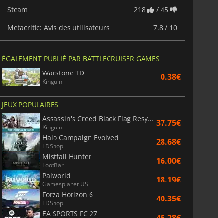
Steam
218
/ 45
Metacritic: Avis des utilisateurs
7.8 / 10
ÉGALEMENT PUBLIÉ PAR BATTLECRUISER GAMES
Warstone TD
0.38€
Kinguin
JEUX POPULAIRES
6.77
€
15.48
€
Assassin's Creed Black Flag Resynced
37.75€
Kinguin
Halo Campaign Evolved
28.68€
LDShop
Mistfall Hunter
16.00€
LootBar
War WARHAMMER 3
Lies Of P
Palworld
18.19€
Gamesplanet US
Forza Horizon 6
40.35€
LDShop
EA SPORTS FC 27
45.28€