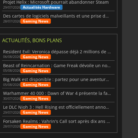
Projet Helix : Microsoft pourrait abandonner Steam
Actualités Hardware
29/07/2026
Des cartes de logiciels malveillants et une prise de contrôle de Discord ont touché Meccha Chameleon
Gaming News
28/07/2026
ACTUALITÉS, BONS PLANS
Resident Evil: Veronica dépasse déjà 2 millions de wishlists
Gaming News
06/08/2026
Beast of Reincarnation : Game Freak dévoile un nouveau pari
Gaming News
05/08/2026
Big Walk est disponible : partez pour une aventure entre amis
Gaming News
05/08/2026
Warhammer 40 000 : Dawn of War 4 présente la faction des Nécrons
Gaming News
30/07/2026
Le DLC Nioh 3 : Hell Rising est officiellement annoncé
Gaming News
29/07/2026
Forsaken Realms : Vahrin's Call sort après dix ans de développement
Gaming News
28/07/2026