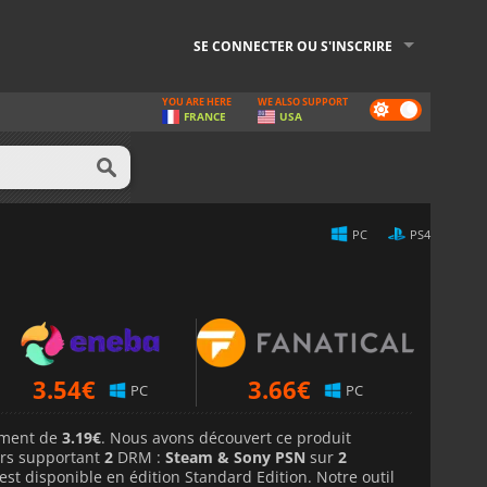
SE CONNECTER OU S'INSCRIRE
YOU ARE HERE
WE ALSO SUPPORT
Dark
FRANCE
USA
mode
PC
PS4
3.54
€
3.66
€
PC
PC
lement de
3.19€
. Nous avons découvert ce produit
rs supportant
2
DRM :
Steam & Sony PSN
sur
2
 est disponible en édition Standard Edition. Notre outil