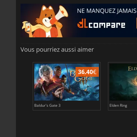
Vous pourriez aussi aimer
45.13
€
36.40
€
Baldur's Gate 3
Elden Ring