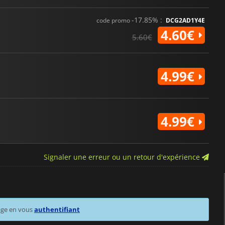
-17.85% :
code promo
DCG2AD1Y4E
4.60€
5.60€
4.99€
4.99€
Signaler une erreur ou un retour d'expérience
age en vous
authentifiant