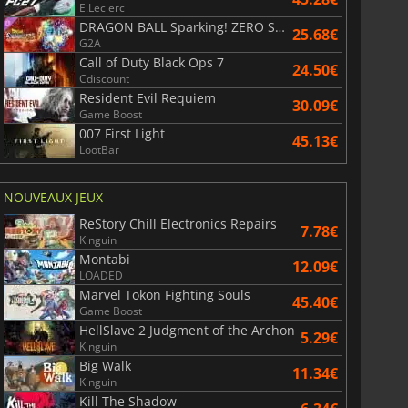
E.Leclerc
DRAGON BALL Sparking! ZERO Super Limit Breaking NEO
25.68€
G2A
Call of Duty Black Ops 7
24.50€
Cdiscount
Resident Evil Requiem
30.09€
Game Boost
007 First Light
45.13€
LootBar
NOUVEAUX JEUX
ReStory Chill Electronics Repairs
7.78€
Kinguin
Montabi
12.09€
LOADED
Marvel Tokon Fighting Souls
45.40€
Game Boost
HellSlave 2 Judgment of the Archon
5.29€
Kinguin
Big Walk
11.34€
Kinguin
Kill The Shadow