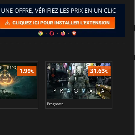
1.99
€
31.63
€
Pragmata
Total 