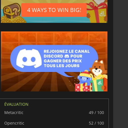
4 WAYS TO WIN BIG!
ÉVALUATION
Metacritic
49 / 100
Opencritic
52 / 100