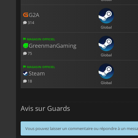
G2A
314
Global
MAGASIN OFFICIEL
GreenmanGaming
75
Global
MAGASIN OFFICIEL
Steam
18
Global
Avis sur Guards
Vous pouvez laisser un commentaire ou répondre à un mess