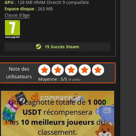
GPU
: 128 MB VRAM DirectX 9 compatible
Espace disque
: 263 MB
Classe d'âge
15 Succès Steam
Note des
utilisateurs
Moyenne :
5
/
5
(
4
votes)
Une cagnotte totale de
1 000
USDT
récompensera
les
10 meilleurs joueurs
du
classement.