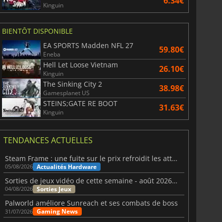
6.34€
Kinguin
BIENTÔT DISPONIBLE
EA SPORTS Madden NFL 27
59.80€
Eneba
Hell Let Loose Vietnam
26.10€
Kinguin
The Sinking City 2
38.98€
Gamesplanet US
STEINS;GATE RE BOOT
31.63€
Kinguin
TENDANCES ACTUELLES
Steam Frame : une fuite sur le prix refroidit les attentes VR
Actualités Hardware
05/08/2026
Sorties de jeux vidéo de cette semaine - août 2026 (semaine 32)
Sorties Jeux
04/08/2026
Palworld améliore Sunreach et ses combats de boss
Gaming News
31/07/2026