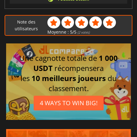
Note des
utilisateurs
Moyenne :
5
/
5
(
2
votes)
Une cagnotte totale de
1 000
USDT
récompensera
les
10 meilleurs joueurs
du
classement.
4 WAYS TO WIN BIG!