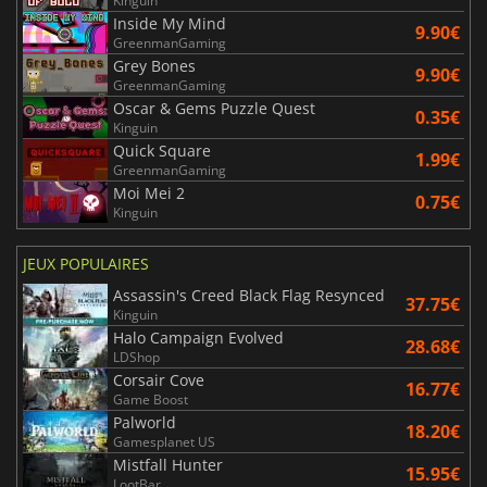
Kinguin
Inside My Mind
9.90€
GreenmanGaming
Grey Bones
9.90€
GreenmanGaming
Oscar & Gems Puzzle Quest
0.35€
Kinguin
Quick Square
1.99€
GreenmanGaming
Moi Mei 2
0.75€
Kinguin
JEUX POPULAIRES
Assassin's Creed Black Flag Resynced
37.75€
Kinguin
Halo Campaign Evolved
28.68€
LDShop
Corsair Cove
16.77€
Game Boost
Palworld
18.20€
Gamesplanet US
Mistfall Hunter
15.95€
LootBar