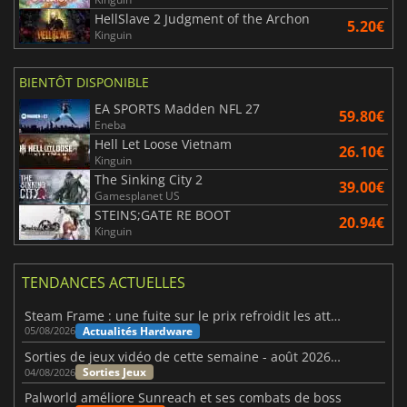
HellSlave 2 Judgment of the Archon
5.20€
Kinguin
BIENTÔT DISPONIBLE
EA SPORTS Madden NFL 27
59.80€
Eneba
Hell Let Loose Vietnam
26.10€
Kinguin
The Sinking City 2
39.00€
Gamesplanet US
STEINS;GATE RE BOOT
20.94€
Kinguin
TENDANCES ACTUELLES
Steam Frame : une fuite sur le prix refroidit les attentes VR
Actualités Hardware
05/08/2026
Sorties de jeux vidéo de cette semaine - août 2026 (semaine 32)
Sorties Jeux
04/08/2026
Palworld améliore Sunreach et ses combats de boss