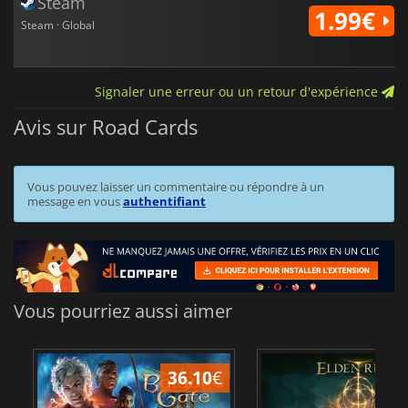
Steam
1.99€
Steam · Global
Signaler une erreur ou un retour d'expérience
Avis sur Road Cards
Vous pouvez laisser un commentaire ou répondre à un
message en vous
authentifiant
Vous pourriez aussi aimer
36.10
€
2