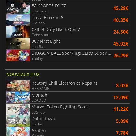
EA SPORTS FC 27
45.28€
E.Leclerc
Forza Horizon 6
40.35€
LDShop
Call of Duty Black Ops 7
24.50€
Cdiscount
007 First Light
45.02€
LootBar
DRAGON BALL Sparking! ZERO Super Limit Breaking NEO
26.29€
Yuplay
NOUVEAUX JEUX
ReStory Chill Electronics Repairs
8.02€
HRKGAME
Montabi
12.09€
LOADED
Marvel Tokon Fighting Souls
41.22€
LDShop
Doloc Town
5.09€
Eneba
Akatori
7.78€
Kinguin