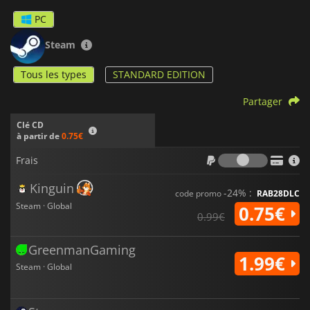
PC
Steam
Tous les types
STANDARD EDITION
Partager
Clé CD
à partir de
0.75€
Frais
Frais
Kinguin
-24% :
code promo
RAB28DLC
Steam · Global
0.75€
0.99€
GreenmanGaming
1.99€
Steam · Global