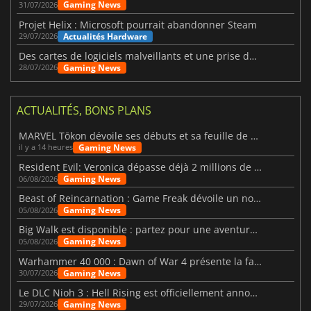
Gaming News
31/07/2026
Projet Helix : Microsoft pourrait abandonner Steam
Actualités Hardware
29/07/2026
Des cartes de logiciels malveillants et une prise de contrôle de Discord ont touché Meccha Chameleon
Gaming News
28/07/2026
ACTUALITÉS, BONS PLANS
MARVEL Tōkon dévoile ses débuts et sa feuille de route
Gaming News
il y a 14 heures
Resident Evil: Veronica dépasse déjà 2 millions de wishlists
Gaming News
06/08/2026
Beast of Reincarnation : Game Freak dévoile un nouveau pari
Gaming News
05/08/2026
Big Walk est disponible : partez pour une aventure entre amis
Gaming News
05/08/2026
Warhammer 40 000 : Dawn of War 4 présente la faction des Nécrons
Gaming News
30/07/2026
Le DLC Nioh 3 : Hell Rising est officiellement annoncé
Gaming News
29/07/2026