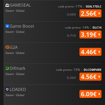
GAMESEAL
-17% :
code promo
SEAL17DLC
Steam · Global
2.56€
3.08€
Game Boost
-14% :
code promo
DLC14
Steam · Global
3.19€
3.71€
G2A
4.46€
Steam · Global
Difmark
-15% :
code promo
DLCOMPARE
Steam · Global
4.56€
5.36€
LOADED
6.09€
Steam · Global