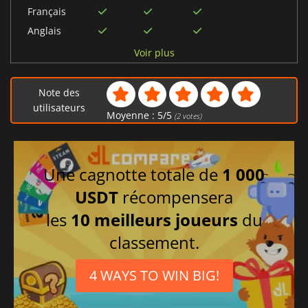
Français
Anglais
Allemand
Voir plus
Italien
Espagnol
Note des
utilisateurs
Moyenne :
5
/
5
(
2
votes)
Une cagnotte totale de
1 000
USDT
récompensera
les
10 meilleurs joueurs
du
classement.
4 WAYS TO WIN BIG!