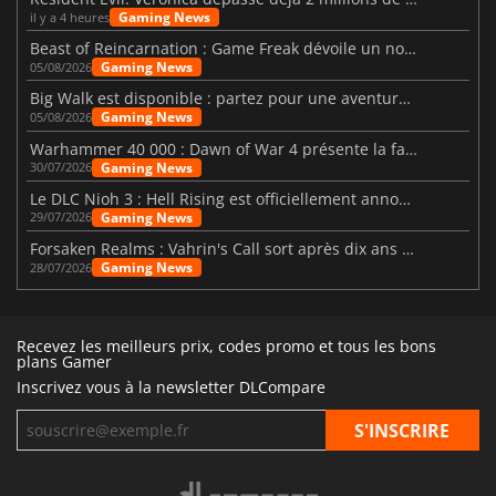
Gaming News
il y a 4 heures
Beast of Reincarnation : Game Freak dévoile un nouveau pari
Gaming News
05/08/2026
Big Walk est disponible : partez pour une aventure entre amis
Gaming News
05/08/2026
Warhammer 40 000 : Dawn of War 4 présente la faction des Nécrons
Gaming News
30/07/2026
Le DLC Nioh 3 : Hell Rising est officiellement annoncé
Gaming News
29/07/2026
Forsaken Realms : Vahrin's Call sort après dix ans de développement
Gaming News
28/07/2026
Recevez les meilleurs prix, codes promo et tous les bons
plans Gamer
Inscrivez vous à la newsletter DLCompare