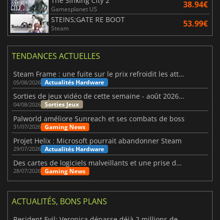
The Sinking City 2
38.94€
Gamesplanet US
STEINS;GATE RE BOOT
53.99€
Steam
TENDANCES ACTUELLES
Steam Frame : une fuite sur le prix refroidit les attentes VR
Actualités Hardware
05/08/2026
Sorties de jeux vidéo de cette semaine - août 2026 (semaine 32)
Sorties Jeux
04/08/2026
Palworld améliore Sunreach et ses combats de boss
Gaming News
31/07/2026
Projet Helix : Microsoft pourrait abandonner Steam
Actualités Hardware
29/07/2026
Des cartes de logiciels malveillants et une prise de contrôle de Discord ont touché Meccha Chameleon
Gaming News
28/07/2026
ACTUALITÉS, BONS PLANS
Resident Evil: Veronica dépasse déjà 2 millions de wishlists