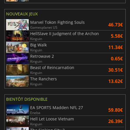
NOUVEAUX JEUX
Marvel Tokon Fighting Souls
46.73€
Gamesplanet US
HellSlave II Judgment of the Archon
5.58€
Kinguin
Big Walk
11.34€
Kinguin
Retrowave 2
0.65€
Kinguin
Beast of Reincarnation
30.51€
Kinguin
The Ranchers
13.62€
Kinguin
BIENTÔT DISPONIBLE
EA SPORTS Madden NFL 27
59.80€
Eneba
Hell Let Loose Vietnam
26.39€
Kinguin