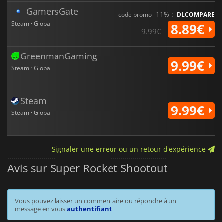
GamersGate
-11% :
code promo
DLCOMPARE
Steam · Global
8.89€
9.99€
GreenmanGaming
9.99€
Steam · Global
Steam
9.99€
Steam · Global
Signaler une erreur ou un retour d'expérience
Avis sur Super Rocket Shootout
Vous pouvez laisser un commentaire ou répondre à un
message en vous
authentifiant