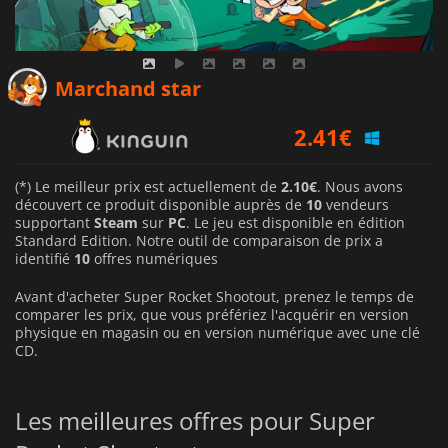
2.10
€
Marchand star
2.41
€
2.56
€
(*) Le meilleur prix est actuellement de
2.10€
. Nous avons
découvert ce produit disponible auprès de
10
vendeurs
supportant
Steam
sur
PC
. Le jeu est disponible en édition
Standard Edition. Notre outil de comparaison de prix a
identifié
10
offres numériques
Avant d'acheter Super Rocket Shootout, prenez le temps de
comparer les prix, que vous préfériez l'acquérir en version
physique en magasin ou en version numérique avec une clé
CD.
Les meilleures offres pour Super