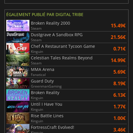
ÉGALEMENT PUBLIÉ PAR DIGITAL TRIBE
Broken Reality 2000
15.49€
Steam
Dustgrave A Sandbox RPG
21.56€
Steam
Chef A Restaurant Tycoon Game
0.71€
Kinguin
Celestian Tales Realms Beyond
14.99€
Steam
MMA Arena
5.69€
Fanatical
Guard Duty
8.19€
GreenmanGaming
Broken Reality
6.13€
Kinguin
Until I Have You
1.77€
Kinguin
Rise Battle Lines
1.00€
Kinguin
FortressCraft Evolved!
3.46€
Kinguin