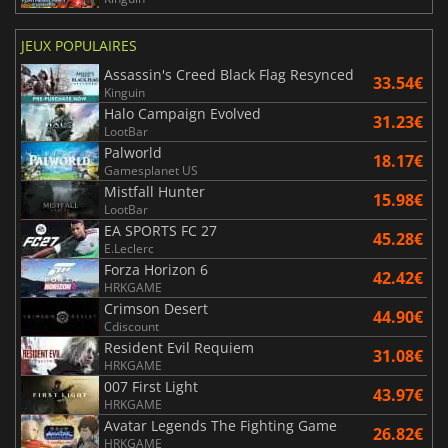
JEUX POPULAIRES
Assassin's Creed Black Flag Resynced
33.54€
Kinguin
Halo Campaign Evolved
31.23€
LootBar
Palworld
18.17€
Gamesplanet US
Mistfall Hunter
15.98€
LootBar
EA SPORTS FC 27
45.28€
E.Leclerc
Forza Horizon 6
42.42€
HRKGAME
Crimson Desert
44.90€
Cdiscount
Resident Evil Requiem
31.08€
HRKGAME
007 First Light
43.97€
HRKGAME
Avatar Legends The Fighting Game
26.82€
HRKGAME