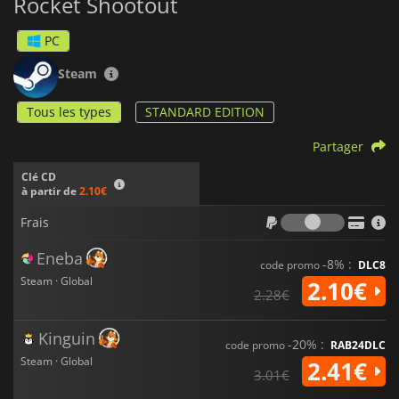
Rocket Shootout
PC
Steam
Tous les types
STANDARD EDITION
Partager
Clé CD
à partir de
2.10€
Frais
Frais
Eneba
-8% :
code promo
DLC8
Steam · Global
2.10€
2.28€
Kinguin
-20% :
code promo
RAB24DLC
Steam · Global
2.41€
3.01€