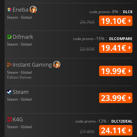
Eneba
-8% :
code promo
DLC8
Steam · Global
19.10€
20.76€
Difmark
-15% :
code promo
DLCOMPARE
Steam · Global
19.41€
22.83€
Instant Gaming
19.99€
Steam · Global
Édition Deluxe
Steam
23.99€
Steam · Global
K4G
-12% :
code promo
DLC12DEAL
Steam · Global
24.11€
27.40€