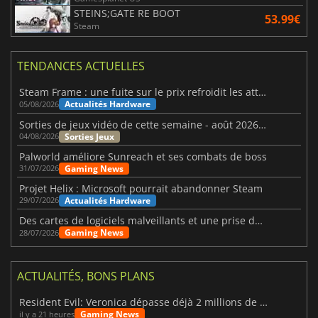
STEINS;GATE RE BOOT
53.99€
Steam
TENDANCES ACTUELLES
Steam Frame : une fuite sur le prix refroidit les attentes VR
Actualités Hardware
05/08/2026
Sorties de jeux vidéo de cette semaine - août 2026 (semaine 32)
Sorties Jeux
04/08/2026
Palworld améliore Sunreach et ses combats de boss
Gaming News
31/07/2026
Projet Helix : Microsoft pourrait abandonner Steam
Actualités Hardware
29/07/2026
Des cartes de logiciels malveillants et une prise de contrôle de Discord ont touché Meccha Chameleon
Gaming News
28/07/2026
ACTUALITÉS, BONS PLANS
Resident Evil: Veronica dépasse déjà 2 millions de wishlists
Gaming News
il y a 21 heures