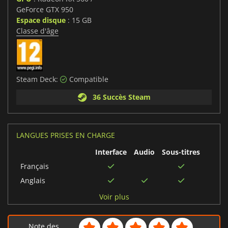
GeForce GTX 950
Espace disque
: 15 GB
Classe d'âge
Steam Deck:
Compatible
36 Succès Steam
LANGUES PRISES EN CHARGE
Interface
Audio
Sous-titres
Français
Anglais
Espagnol
Voir plus
Allemand
Chinois simplifié
Note des