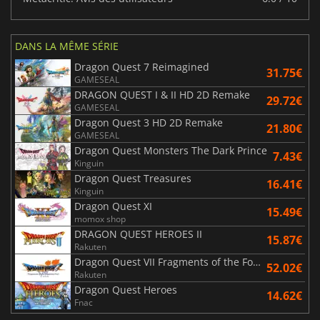
DANS LA MÊME SÉRIE
Dragon Quest 7 Reimagined
31.75€
GAMESEAL
DRAGON QUEST I & II HD 2D Remake
29.72€
GAMESEAL
Dragon Quest 3 HD 2D Remake
21.80€
GAMESEAL
Dragon Quest Monsters The Dark Prince
7.43€
Kinguin
Dragon Quest Treasures
16.41€
Kinguin
Dragon Quest XI
15.49€
momox shop
DRAGON QUEST HEROES II
15.87€
Rakuten
Dragon Quest VII Fragments of the Forgotten Past
52.02€
Rakuten
Dragon Quest Heroes
14.62€
Fnac