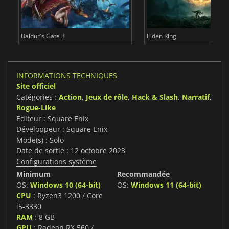
Baldur's Gate 3
Elden Ring
INFORMATIONS TECHNIQUES
Site officiel
Catégories :
Action
,
Jeux de rôle
,
Hack & Slash
,
Narratif
,
Rogue-Like
Editeur : Square Enix
Développeur : Square Enix
Mode(s) : Solo
Date de sortie : 12 octobre 2023
Configurations système
Minimum
Recommandée
OS:
Windows 10 (64-bit)
OS:
Windows 11 (64-bit)
CPU
: Ryzen3 1200 / Core
i5-3330
RAM
: 8 GB
GPU
: Radeon RX 560 /