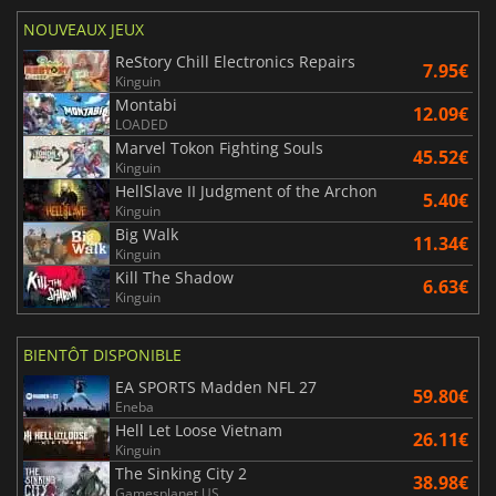
NOUVEAUX JEUX
ReStory Chill Electronics Repairs
7.95€
Kinguin
Montabi
12.09€
LOADED
Marvel Tokon Fighting Souls
45.52€
Kinguin
HellSlave II Judgment of the Archon
5.40€
Kinguin
Big Walk
11.34€
Kinguin
Kill The Shadow
6.63€
Kinguin
BIENTÔT DISPONIBLE
EA SPORTS Madden NFL 27
59.80€
Eneba
Hell Let Loose Vietnam
26.11€
Kinguin
The Sinking City 2
38.98€
Gamesplanet US