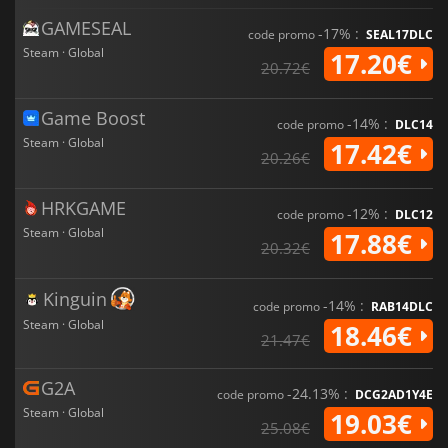
GAMESEAL
-17% :
code promo
SEAL17DLC
Steam · Global
17.20€
20.72€
Game Boost
-14% :
code promo
DLC14
Steam · Global
17.42€
20.26€
HRKGAME
-12% :
code promo
DLC12
Steam · Global
17.88€
20.32€
Kinguin
-14% :
code promo
RAB14DLC
Steam · Global
18.46€
21.47€
G2A
-24.13% :
code promo
DCG2AD1Y4E
Steam · Global
19.03€
25.08€