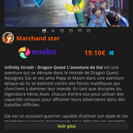
18.46
€
Marchand star
19.10
€
19.99
€
Infinity Strash : Dragon Quest L'aventure de Dai
est une
aventure qui se déroule dans le monde de Dragon Quest.
Rejoignez Dai et ses amis Popp et Maam dans une aventure
épique où ils se battront contre des forces maléfiques qui
cherchent à dominer leur monde. En tant que disciples du
légendaire héros Avan, chacun d'entre eux peut utiliser des
capacités uniques pour affronter leurs adversaires dans des
batailles difficiles.
Dai est un puissant guerrier capable d'utiliser son épée et ses
mystérieux pouvoirs draconiques pour détruire ses ennemis
Voir plus
avec de puissantes attaques. Maa est une prêtresse guerrière
douée pour le combat au corps à corps et l'utilisation d'un