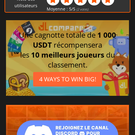
Coréen
utilisateurs
Moyenne :
5
/
5
(
2
votes)
Japonais
Chinois traditionnel
Espagnol mexicain
Une cagnotte totale de
1 000
USDT
récompensera
les
10 meilleurs joueurs
du
classement.
4 WAYS TO WIN BIG!