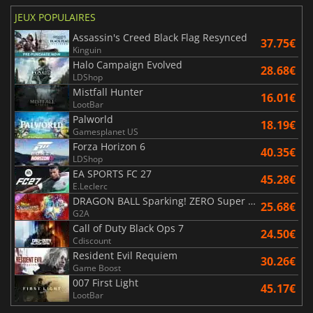
JEUX POPULAIRES
Assassin's Creed Black Flag Resynced
37.75€
Kinguin
Halo Campaign Evolved
28.68€
LDShop
Mistfall Hunter
16.01€
LootBar
Palworld
18.19€
Gamesplanet US
Forza Horizon 6
40.35€
LDShop
EA SPORTS FC 27
45.28€
E.Leclerc
DRAGON BALL Sparking! ZERO Super Limit Breaking NEO
25.68€
G2A
Call of Duty Black Ops 7
24.50€
Cdiscount
Resident Evil Requiem
30.26€
Game Boost
007 First Light
45.17€
LootBar