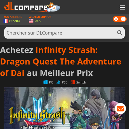
YOU ARE HERE
WE ALSO SUPPORT
Dark
JEUX
FRANCE
USA
mode
CARTES PRÉPAYÉES
LOGICIELS
Achetez
Infinity Strash:
CONCOURS
Dragon Quest The Adventure
MATÉRIEL
of Dai
au Meilleur Prix
NEWS
PC
PS5
Switch
SE CONNECTER OU S'INSCRIRE