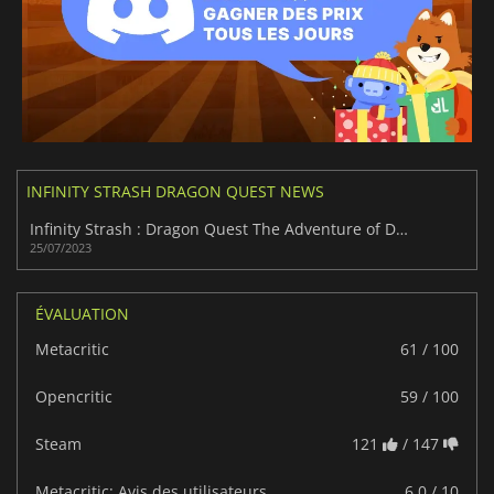
INFINITY STRASH DRAGON QUEST NEWS
Infinity Strash : Dragon Quest The Adventure of Dai introduit des styles de combat
25/07/2023
ÉVALUATION
Metacritic
61 / 100
Opencritic
59 / 100
Steam
121
/ 147
Metacritic: Avis des utilisateurs
6.0 / 10