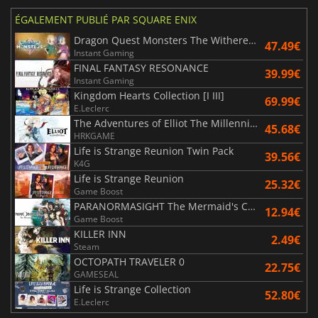
ÉGALEMENT PUBLIÉ PAR SQUARE ENIX
Dragon Quest Monsters The Withered World
47.49€
Instant Gaming
FINAL FANTASY RESONANCE
39.99€
Instant Gaming
Kingdom Hearts Collection [I III]
69.99€
E.Leclerc
The Adventures of Elliot The Millennium Tales
45.68€
HRKGAME
Life is Strange Reunion Twin Pack
39.56€
K4G
Life is Strange Reunion
25.32€
Game Boost
PARANORMASIGHT The Mermaid's Curse
12.94€
Game Boost
KILLER INN
2.49€
Steam
OCTOPATH TRAVELER 0
22.75€
GAMESEAL
Life is Strange Collection
52.80€
E.Leclerc