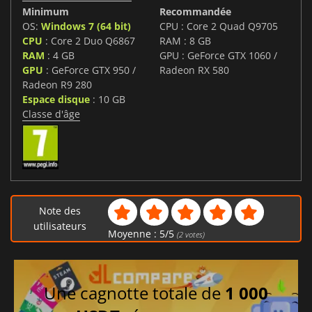
Minimum
Recommandée
OS:
Windows 7 (64 bit)
CPU : Core 2 Quad Q9705
CPU
: Core 2 Duo Q6867
RAM : 8 GB
RAM
: 4 GB
GPU : GeForce GTX 1060 /
GPU
: GeForce GTX 950 /
Radeon RX 580
Radeon R9 280
Espace disque
: 10 GB
Classe d'âge
Note des
utilisateurs
Moyenne :
5
/
5
(
2
votes)
Une cagnotte totale de
1 000