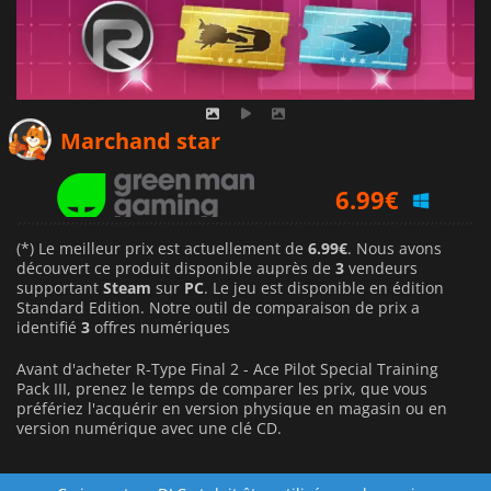
6.99
€
Marchand star
6.99
€
6.99
€
(*) Le meilleur prix est actuellement de
6.99€
. Nous avons
découvert ce produit disponible auprès de
3
vendeurs
supportant
Steam
sur
PC
. Le jeu est disponible en édition
Standard Edition. Notre outil de comparaison de prix a
identifié
3
offres numériques
Avant d'acheter R-Type Final 2 - Ace Pilot Special Training
Pack III, prenez le temps de comparer les prix, que vous
préfériez l'acquérir en version physique en magasin ou en
version numérique avec une clé CD.