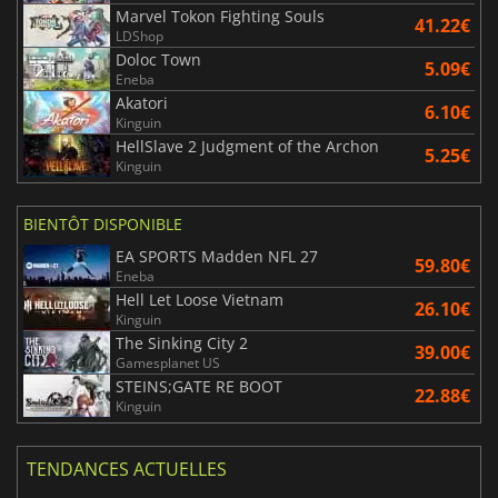
Marvel Tokon Fighting Souls
41.22€
LDShop
Doloc Town
5.09€
Eneba
Akatori
6.10€
Kinguin
HellSlave 2 Judgment of the Archon
5.25€
Kinguin
BIENTÔT DISPONIBLE
EA SPORTS Madden NFL 27
59.80€
Eneba
Hell Let Loose Vietnam
26.10€
Kinguin
The Sinking City 2
39.00€
Gamesplanet US
STEINS;GATE RE BOOT
22.88€
Kinguin
TENDANCES ACTUELLES