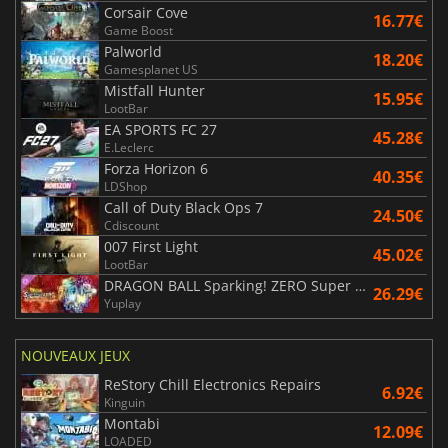
Corsair Cove
16.77€
Game Boost
Palworld
18.20€
Gamesplanet US
Mistfall Hunter
15.95€
LootBar
EA SPORTS FC 27
45.28€
E.Leclerc
Forza Horizon 6
40.35€
LDShop
Call of Duty Black Ops 7
24.50€
Cdiscount
007 First Light
45.02€
LootBar
DRAGON BALL Sparking! ZERO Super Limit Breaking NEO
26.29€
Yuplay
NOUVEAUX JEUX
ReStory Chill Electronics Repairs
6.92€
Kinguin
Montabi
12.09€
LOADED