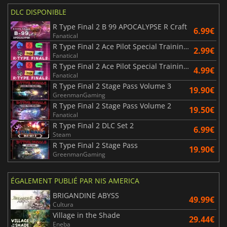
DLC DISPONIBLE
R Type Final 2 B 99 APOCALYPSE R Craft
6.99€
Fanatical
R Type Final 2 Ace Pilot Special Training Pack I
2.99€
Fanatical
R Type Final 2 Ace Pilot Special Training Pack II
4.99€
Fanatical
R Type Final 2 Stage Pass Volume 3
19.90€
GreenmanGaming
R Type Final 2 Stage Pass Volume 2
19.50€
Fanatical
R Type Final 2 DLC Set 2
6.99€
Steam
R Type Final 2 Stage Pass
19.90€
GreenmanGaming
ÉGALEMENT PUBLIÉ PAR NIS AMERICA
BRIGANDINE ABYSS
49.99€
Cultura
Village in the Shade
29.44€
Eneba