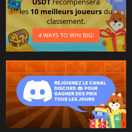
USDT
récompensera
les
10 meilleurs joueurs
du
classement.
4 WAYS TO WIN BIG!