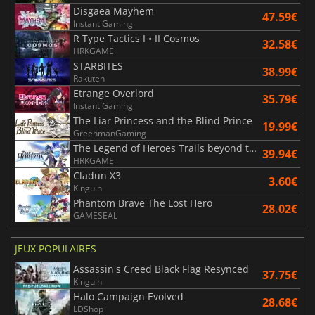
Disgaea Mayhem
47.59€
Instant Gaming
R Type Tactics I • II Cosmos
32.58€
HRKGAME
STARBITES
38.99€
Rakuten
Etrange Overlord
35.79€
Instant Gaming
The Liar Princess and the Blind Prince
19.99€
GreenmanGaming
The Legend of Heroes Trails beyond the Horizon
39.94€
HRKGAME
Cladun X3
3.60€
Kinguin
Phantom Brave The Lost Hero
28.02€
GAMESEAL
JEUX POPULAIRES
Assassin's Creed Black Flag Resynced
37.75€
Kinguin
Halo Campaign Evolved
28.68€
LDShop