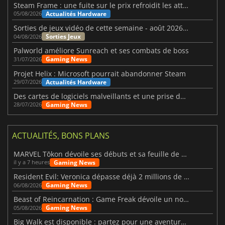
Steam Frame : une fuite sur le prix refroidit les attentes VR
Actualités Hardware
05/08/2026
Sorties de jeux vidéo de cette semaine - août 2026 (semaine 32)
Sorties Jeux
04/08/2026
Palworld améliore Sunreach et ses combats de boss
Gaming News
31/07/2026
Projet Helix : Microsoft pourrait abandonner Steam
Actualités Hardware
29/07/2026
Des cartes de logiciels malveillants et une prise de contrôle de Discord ont touché Meccha Chameleon
Gaming News
28/07/2026
ACTUALITÉS, BONS PLANS
MARVEL Tōkon dévoile ses débuts et sa feuille de route
Gaming News
il y a 7 heures
Resident Evil: Veronica dépasse déjà 2 millions de wishlists
Gaming News
06/08/2026
Beast of Reincarnation : Game Freak dévoile un nouveau pari
Gaming News
05/08/2026
Big Walk est disponible : partez pour une aventure entre amis