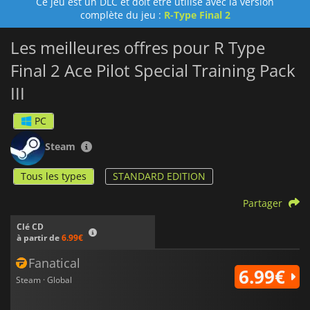
Ce jeu est un DLC et doit être utilisé avec la version
complète du jeu :
R-Type Final 2
Les meilleures offres pour R Type
Final 2 Ace Pilot Special Training Pack
III
PC
Steam
Tous les types
STANDARD EDITION
Partager
Clé CD
à partir de
6.99€
Fanatical
6.99€
Steam · Global