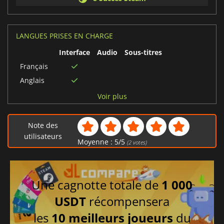
LANGUES PRISES EN CHARGE
Interface
Audio
Sous-titres
Français
Anglais
Allemand
Voir plus
Note des
utilisateurs
Moyenne :
5
/
5
(
2
votes)
Une cagnotte totale de
1 000
USDT
récompensera
les
10 meilleurs joueurs
du