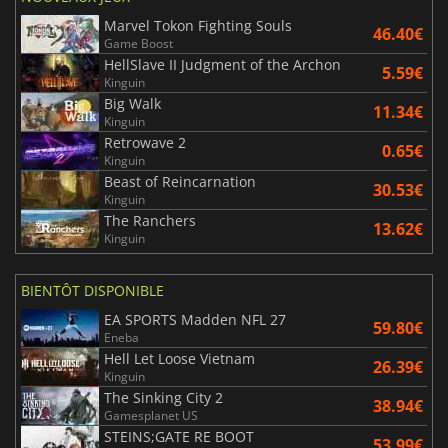
Marvel Tokon Fighting Souls
46.40€
Game Boost
HellSlave II Judgment of the Archon
5.59€
Kinguin
Big Walk
11.34€
Kinguin
Retrowave 2
0.65€
Kinguin
Beast of Reincarnation
30.53€
Kinguin
The Ranchers
13.62€
Kinguin
BIENTÔT DISPONIBLE
EA SPORTS Madden NFL 27
59.80€
Eneba
Hell Let Loose Vietnam
26.39€
Kinguin
The Sinking City 2
38.94€
Gamesplanet US
STEINS;GATE RE BOOT
53.99€