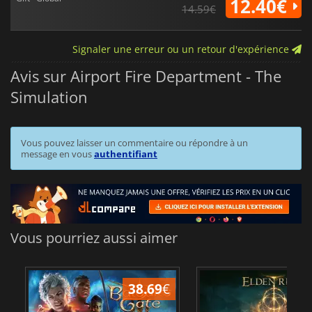
12.40€
14.59€
Signaler une erreur ou un retour d'expérience
Avis sur Airport Fire Department - The
Simulation
Vous pouvez laisser un commentaire ou répondre à un
message en vous
authentifiant
Vous pourriez aussi aimer
38.69
€
1