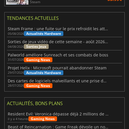
Steam
TENDANCES ACTUELLES
Steam Frame : une fuite sur le prix refroidit les attentes VR
Actualités Hardware
05/08/2026
Sorties de jeux vidéo de cette semaine - août 2026 (semaine 32)
Sorties Jeux
04/08/2026
Palworld améliore Sunreach et ses combats de boss
Gaming News
31/07/2026
Projet Helix : Microsoft pourrait abandonner Steam
Actualités Hardware
29/07/2026
Des cartes de logiciels malveillants et une prise de contrôle de Discord ont touché Meccha Chameleon
Gaming News
28/07/2026
ACTUALITÉS, BONS PLANS
Resident Evil: Veronica dépasse déjà 2 millions de wishlists
Gaming News
il y a 4 heures
Beast of Reincarnation : Game Freak dévoile un nouveau pari