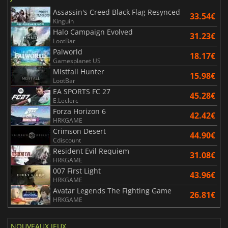
Assassin's Creed Black Flag Resynced
33.54€
Kinguin
Halo Campaign Evolved
31.23€
LootBar
Palworld
18.17€
Gamesplanet US
Mistfall Hunter
15.98€
LootBar
EA SPORTS FC 27
45.28€
E.Leclerc
Forza Horizon 6
42.42€
HRKGAME
Crimson Desert
44.90€
Cdiscount
Resident Evil Requiem
31.08€
HRKGAME
007 First Light
43.96€
HRKGAME
Avatar Legends The Fighting Game
26.81€
HRKGAME
NOUVEAUX JEUX