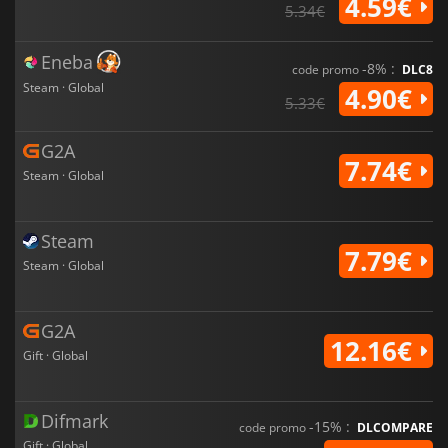
4.59€
5.34€
Eneba
-8% :
code promo
DLC8
Steam · Global
4.90€
5.33€
G2A
7.74€
Steam · Global
Steam
7.79€
Steam · Global
G2A
12.16€
Gift · Global
Difmark
-15% :
code promo
DLCOMPARE
Gift · Global