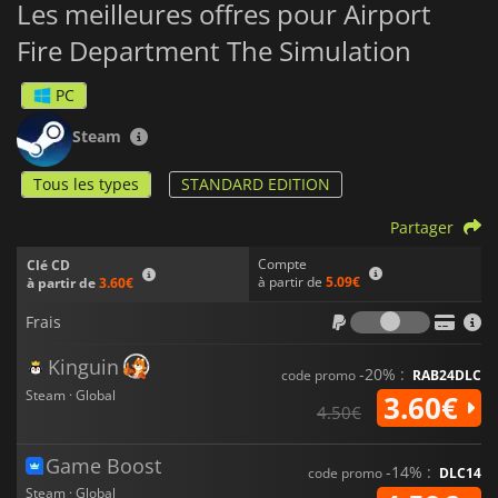
Les meilleures offres pour Airport
Fire Department The Simulation
PC
Steam
Tous les types
STANDARD EDITION
Partager
Compte
Clé CD
à partir de
5.09€
à partir de
3.60€
Frais
Frais
Kinguin
-20% :
code promo
RAB24DLC
Steam · Global
3.60€
4.50€
Game Boost
-14% :
code promo
DLC14
Steam · Global