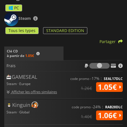
PC
Steam
Tous les types
STANDARD EDITION
Partager
Clé CD
à partir de
1.05€
Frais
Frais
GAMESEAL
-17% :
code promo
SEAL17DLC
Steam · Europe
1.05€
1.26€
Afficher les offres similaires
Kinguin
-24% :
code promo
RAB28DLC
Steam · Global
1.06€
1.40€