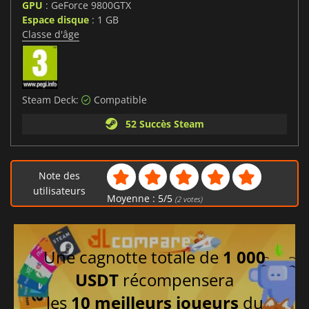
GPU
: GeForce 9800GTX
Espace disque
: 1 GB
Classe d'âge
Steam Deck:
Compatible
52 Succès Steam
Note des
utilisateurs
Moyenne :
5
/
5
(
2
votes)
Une cagnotte totale de
1 000
USDT
récompensera
les
10 meilleurs joueurs
du