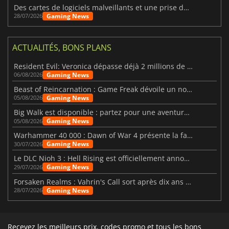
Des cartes de logiciels malveillants et une prise de contrôle de Discord ont touché Meccha Chameleon
Gaming News
28/07/2026
ACTUALITÉS, BONS PLANS
Resident Evil: Veronica dépasse déjà 2 millions de wishlists
Gaming News
06/08/2026
Beast of Reincarnation : Game Freak dévoile un nouveau pari
Gaming News
05/08/2026
Big Walk est disponible : partez pour une aventure entre amis
Gaming News
05/08/2026
Warhammer 40 000 : Dawn of War 4 présente la faction des Nécrons
Gaming News
30/07/2026
Le DLC Nioh 3 : Hell Rising est officiellement annoncé
Gaming News
29/07/2026
Forsaken Realms : Vahrin's Call sort après dix ans de développement
Gaming News
28/07/2026
Recevez les meilleurs prix, codes promo et tous les bons