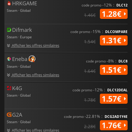
HRKGAME
-12% :
code promo
DLC12
Steam · Global
1.28€
1.46€
Difmark
-15% :
code promo
DLCOMPARE
Steam · Europe
1.31€
1.54€
Afficher les offres similaires
Eneba
-8% :
code promo
DLC8
Steam · Global
1.51€
1.64€
Afficher les offres similaires
K4G
-12% :
code promo
DLC12DEAL
Steam · Global
1.57€
1.78€
G2A
-22.81% :
code promo
DCG2AD1Y4E
Steam · Global
1.76€
2.28€
Afficher les offres similaires