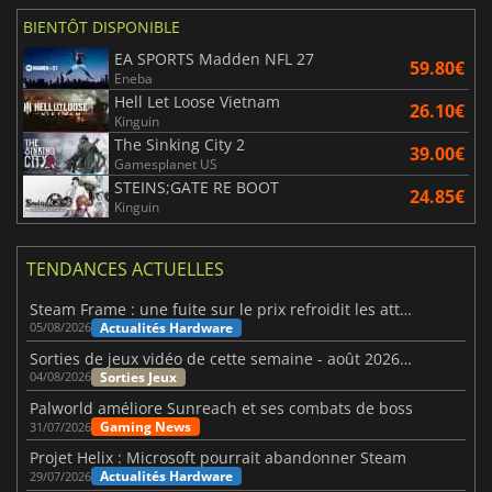
BIENTÔT DISPONIBLE
EA SPORTS Madden NFL 27
59.80€
Eneba
Hell Let Loose Vietnam
26.10€
Kinguin
The Sinking City 2
39.00€
Gamesplanet US
STEINS;GATE RE BOOT
24.85€
Kinguin
TENDANCES ACTUELLES
Steam Frame : une fuite sur le prix refroidit les attentes VR
Actualités Hardware
05/08/2026
Sorties de jeux vidéo de cette semaine - août 2026 (semaine 32)
Sorties Jeux
04/08/2026
Palworld améliore Sunreach et ses combats de boss
Gaming News
31/07/2026
Projet Helix : Microsoft pourrait abandonner Steam
Actualités Hardware
29/07/2026