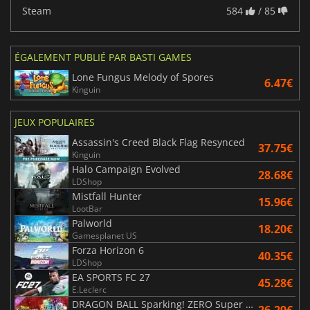
Steam
584
/ 85
ÉGALEMENT PUBLIÉ PAR BASTI GAMES
Lone Fungus Melody of Spores
6.47€
Kinguin
JEUX POPULAIRES
Assassin's Creed Black Flag Resynced
37.75€
Kinguin
Halo Campaign Evolved
28.68€
LDShop
Mistfall Hunter
15.96€
LootBar
Palworld
18.20€
Gamesplanet US
Forza Horizon 6
40.35€
LDShop
EA SPORTS FC 27
45.28€
E.Leclerc
DRAGON BALL Sparking! ZERO Super Limit Breaking NEO
26.29€