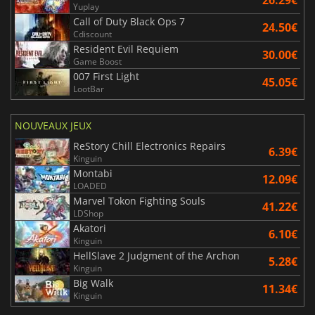
Yuplay
Call of Duty Black Ops 7
24.50€
Cdiscount
Resident Evil Requiem
30.00€
Game Boost
007 First Light
45.05€
LootBar
NOUVEAUX JEUX
ReStory Chill Electronics Repairs
6.39€
Kinguin
Montabi
12.09€
LOADED
Marvel Tokon Fighting Souls
41.22€
LDShop
Akatori
6.10€
Kinguin
HellSlave 2 Judgment of the Archon
5.28€
Kinguin
Big Walk
11.34€
Kinguin