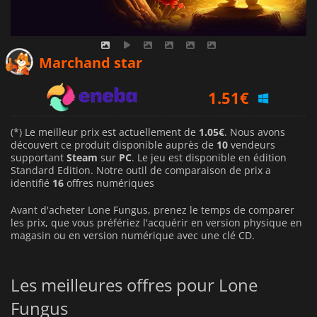
1.06
€
Marchand star
1.51
€
2.19
€
(*) Le meilleur prix est actuellement de
1.05€
. Nous avons
découvert ce produit disponible auprès de
10
vendeurs
supportant
Steam
sur
PC
. Le jeu est disponible en édition
Standard Edition. Notre outil de comparaison de prix a
identifié
16
offres numériques
Avant d'acheter Lone Fungus, prenez le temps de comparer
les prix, que vous préfériez l'acquérir en version physique en
magasin ou en version numérique avec une clé CD.
Les meilleures offres pour Lone
Fungus