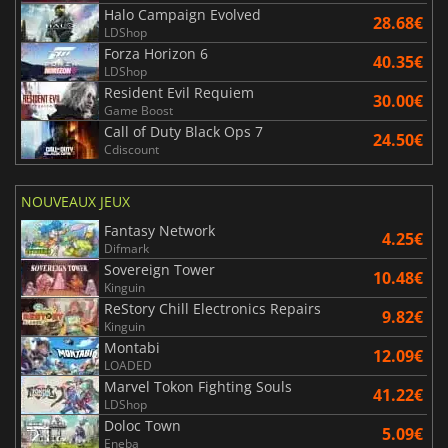
Halo Campaign Evolved
28.68€
LDShop
Forza Horizon 6
40.35€
LDShop
Resident Evil Requiem
30.00€
Game Boost
Call of Duty Black Ops 7
24.50€
Cdiscount
NOUVEAUX JEUX
Fantasy Network
4.25€
Difmark
Sovereign Tower
10.48€
Kinguin
ReStory Chill Electronics Repairs
9.82€
Kinguin
Montabi
12.09€
LOADED
Marvel Tokon Fighting Souls
41.22€
LDShop
Doloc Town
5.09€
Eneba