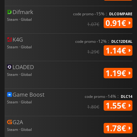
Difmark
-15% :
code promo
DLCOMPARE
Steam · Global
0.91€
1.07€
K4G
-12% :
code promo
DLC12DEAL
Steam · Global
1.14€
1.29€
LOADED
1.19€
Steam · Global
Game Boost
-14% :
code promo
DLC14
Steam · Global
1.55€
1.80€
G2A
1.78€
Steam · Global