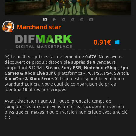
0.67
€
Marchand star
0.91
€
1.14
€
(*) Le meilleur prix est actuellement de
0.67€
. Nous avons
découvert ce produit disponible auprès de
8
vendeurs
supportant
5
DRM :
Steam, Sony PSN, Nintendo eShop, Epic
Games & Xbox Live
sur
6
plateformes -
PC, PS5, PS4, Switch,
XboxOne & Xbox Series X
. Le jeu est disponible en édition
Standard Edition. Notre outil de comparaison de prix a
identifié
15
offres numériques
Avant d'acheter Haunted House, prenez le temps de
comparer les prix, que vous préfériez l'acquérir en version
physique en magasin ou en version numérique avec une clé
CD.