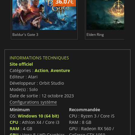
36.07
€
2
Baldur's Gate 3
Elden Ring
INFORMATIONS TECHNIQUES
Site officiel
Catégories :
Action
,
Aventure
Editeur : Atari
Développeur : Orbit Studio
Mode(s) : Solo
Date de sortie : 12 octobre 2023
Configurations système
Minimum
Recommandée
OS:
Windows 10 (64 bit)
CPU : Ryzen 3 / Core i5
CPU
: Athlon X4 / Core i3
RAM : 8 GB
RAM
: 4 GB
GPU : Radeon RX 560 /
GPU
: Vega 8 / HD Graphics
GeForce GTX 1050