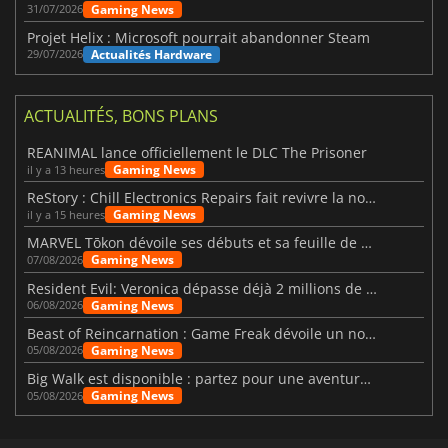
Gaming News
31/07/2026
Projet Helix : Microsoft pourrait abandonner Steam
Actualités Hardware
29/07/2026
ACTUALITÉS, BONS PLANS
REANIMAL lance officiellement le DLC The Prisoner
Gaming News
il y a 13 heures
ReStory : Chill Electronics Repairs fait revivre la nostalgie des années 2000
Gaming News
il y a 15 heures
MARVEL Tōkon dévoile ses débuts et sa feuille de route
Gaming News
07/08/2026
Resident Evil: Veronica dépasse déjà 2 millions de wishlists
Gaming News
06/08/2026
Beast of Reincarnation : Game Freak dévoile un nouveau pari
Gaming News
05/08/2026
Big Walk est disponible : partez pour une aventure entre amis
Gaming News
05/08/2026