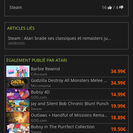
Steam
16
/ 4
ARTICLES LIÉS
Steam : Atari brade ses classiques et remasters jusqu’à -85 %
24/09/2025
ÉGALEMENT PUBLIÉ PAR ATARI
Barbie Rewind
34.99€
Cdiscount
Godzilla Destroy All Monsters Melee Remastered
34.99€
Micromania
Bubsy 4D
14.99€
GOG.com
Jay and Silent Bob Chronic Blunt Punch
19.99€
Steam
Outlaws + Handful of Missions Remaster
18.89€
GOG.com
Bubsy in The Purrfect Collection
19.50€
Steam