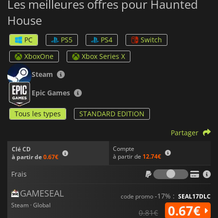
Les meilleures offres pour Haunted
House
PC
PS5
PS4
Switch
XboxOne
Xbox Series X
Steam
Epic Games
Tous les types
STANDARD EDITION
Partager
Compte
Clé CD
à partir de
12.74€
à partir de
0.67€
Frais
Frais
GAMESEAL
-17% :
code promo
SEAL17DLC
Steam · Global
0.67€
0.81€