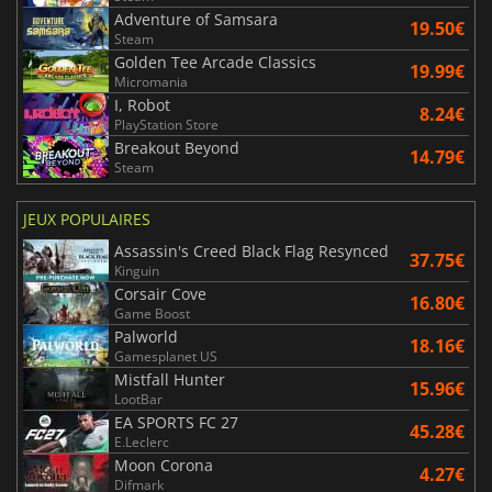
Adventure of Samsara
19.50€
Steam
Golden Tee Arcade Classics
19.99€
Micromania
I, Robot
8.24€
PlayStation Store
Breakout Beyond
14.79€
Steam
JEUX POPULAIRES
Assassin's Creed Black Flag Resynced
37.75€
Kinguin
Corsair Cove
16.80€
Game Boost
Palworld
18.16€
Gamesplanet US
Mistfall Hunter
15.96€
LootBar
EA SPORTS FC 27
45.28€
E.Leclerc
Moon Corona
4.27€
Difmark