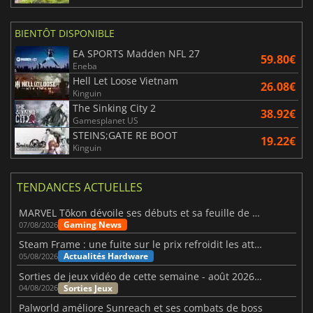
BIENTÔT DISPONIBLE
EA SPORTS Madden NFL 27
59.80€
Eneba
Hell Let Loose Vietnam
26.08€
Kinguin
The Sinking City 2
38.92€
Gamesplanet US
STEINS;GATE RE BOOT
19.22€
Kinguin
TENDANCES ACTUELLES
MARVEL Tōkon dévoile ses débuts et sa feuille de route
Gaming News
07/08/2026
Steam Frame : une fuite sur le prix refroidit les attentes VR
Actualités Hardware
05/08/2026
Sorties de jeux vidéo de cette semaine - août 2026 (semaine 32)
Sorties Jeux
04/08/2026
Palworld améliore Sunreach et ses combats de boss