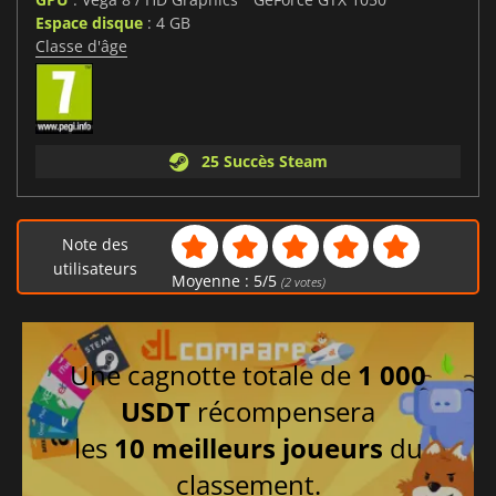
Espace disque
: 4 GB
Classe d'âge
25 Succès Steam
Note des
utilisateurs
Moyenne :
5
/
5
(
2
votes)
Une cagnotte totale de
1 000
USDT
récompensera
les
10 meilleurs joueurs
du
classement.