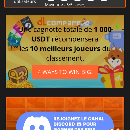
utilisateurs
Moyenne :
5
/
5
(
2
votes)
Une cagnotte totale de
1 000
USDT
récompensera
les
10 meilleurs joueurs
du
classement.
4 WAYS TO WIN BIG!