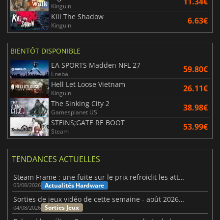
11.34€
Kinguin
Kill The Shadow
6.63€
Kinguin
BIENTÔT DISPONIBLE
EA SPORTS Madden NFL 27
59.80€
Eneba
Hell Let Loose Vietnam
26.11€
Kinguin
The Sinking City 2
38.98€
Gamesplanet US
STEINS;GATE RE BOOT
53.99€
Steam
TENDANCES ACTUELLES
Steam Frame : une fuite sur le prix refroidit les attentes VR
Actualités Hardware
05/08/2026
Sorties de jeux vidéo de cette semaine - août 2026 (semaine 32)
Sorties Jeux
04/08/2026