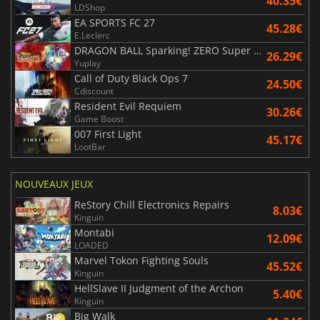
40.35€
LDShop
EA SPORTS FC 27
45.28€
E.Leclerc
DRAGON BALL Sparking! ZERO Super Limit Breaking NEO
26.29€
Yuplay
Call of Duty Black Ops 7
24.50€
Cdiscount
Resident Evil Requiem
30.26€
Game Boost
007 First Light
45.17€
LootBar
NOUVEAUX JEUX
ReStory Chill Electronics Repairs
8.03€
Kinguin
Montabi
12.09€
LOADED
Marvel Tokon Fighting Souls
45.52€
Kinguin
HellSlave II Judgment of the Archon
5.40€
Kinguin
Big Walk