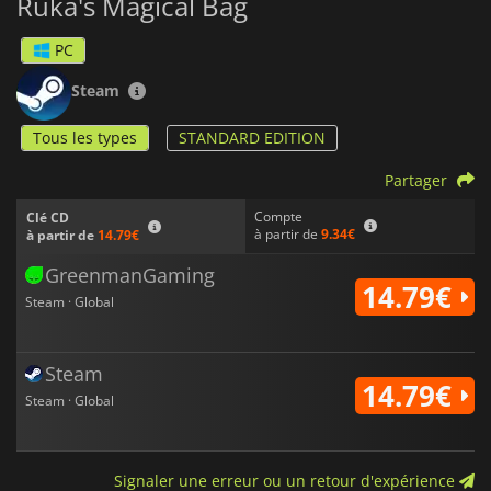
Ruka's Magical Bag
PC
Steam
Tous les types
STANDARD EDITION
Partager
Compte
Clé CD
à partir de
9.34€
à partir de
14.79€
GreenmanGaming
14.79€
Steam · Global
Steam
14.79€
Steam · Global
Signaler une erreur ou un retour d'expérience