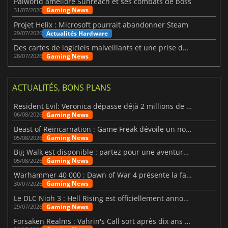
Palworld améliore Sunreach et ses combats de boss
Gaming News
31/07/2026
Projet Helix : Microsoft pourrait abandonner Steam
Actualités Hardware
29/07/2026
Des cartes de logiciels malveillants et une prise de contrôle de Discord ont touché Meccha Chameleon
Gaming News
28/07/2026
ACTUALITÉS, BONS PLANS
Resident Evil: Veronica dépasse déjà 2 millions de wishlists
Gaming News
06/08/2026
Beast of Reincarnation : Game Freak dévoile un nouveau pari
Gaming News
05/08/2026
Big Walk est disponible : partez pour une aventure entre amis
Gaming News
05/08/2026
Warhammer 40 000 : Dawn of War 4 présente la faction des Nécrons
Gaming News
30/07/2026
Le DLC Nioh 3 : Hell Rising est officiellement annoncé
Gaming News
29/07/2026
Forsaken Realms : Vahrin's Call sort après dix ans de développement