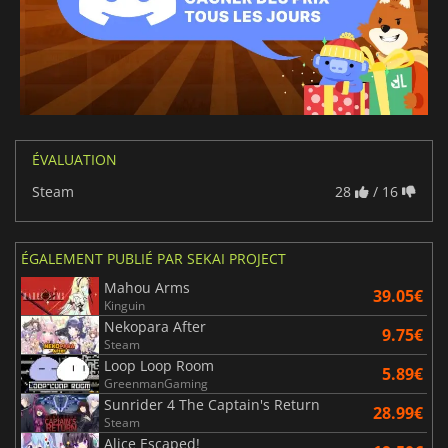
ÉVALUATION
Steam
28
/ 16
ÉGALEMENT PUBLIÉ PAR SEKAI PROJECT
Mahou Arms
39.05€
Kinguin
Nekopara After
9.75€
Steam
Loop Loop Room
5.89€
GreenmanGaming
Sunrider 4 The Captain's Return
28.99€
Steam
Alice Escaped!