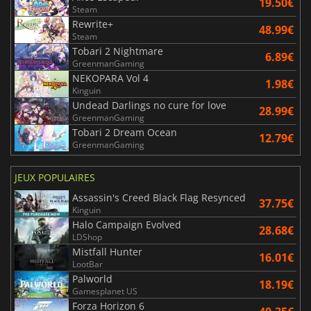
19.50€
Steam
Rewrite+
48.99€
Steam
Tobari 2 Nightmare
6.89€
GreenmanGaming
NEKOPARA Vol 4
1.98€
Kinguin
Undead Darlings no cure for love
28.99€
GreenmanGaming
Tobari 2 Dream Ocean
12.79€
GreenmanGaming
JEUX POPULAIRES
Assassin's Creed Black Flag Resynced
37.75€
Kinguin
Halo Campaign Evolved
28.68€
LDShop
Mistfall Hunter
16.01€
LootBar
Palworld
18.19€
Gamesplanet US
Forza Horizon 6