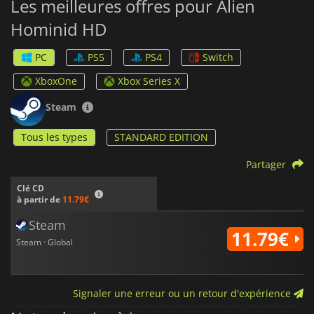
Les meilleures offres pour Alien
Hominid HD
PC
PS5
PS4
Switch
XboxOne
Xbox Series X
Steam
Tous les types
STANDARD EDITION
Partager
Clé CD
à partir de
11.79€
Steam
11.79€
Steam · Global
Signaler une erreur ou un retour d'expérience