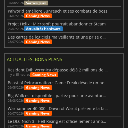
Sorties Jeux
04/08/2026
Palworld améliore Sunreach et ses combats de boss
Gaming News
31/07/2026
Projet Helix : Microsoft pourrait abandonner Steam
Actualités Hardware
29/07/2026
Des cartes de logiciels malveillants et une prise de contrôle de Discord ont touché Meccha Chameleon
Gaming News
28/07/2026
ACTUALITÉS, BONS PLANS
Resident Evil: Veronica dépasse déjà 2 millions de wishlists
Gaming News
il y a 15 heures
Beast of Reincarnation : Game Freak dévoile un nouveau pari
Gaming News
05/08/2026
Big Walk est disponible : partez pour une aventure entre amis
Gaming News
05/08/2026
Warhammer 40 000 : Dawn of War 4 présente la faction des Nécrons
Gaming News
30/07/2026
Le DLC Nioh 3 : Hell Rising est officiellement annoncé
Gaming News
29/07/2026