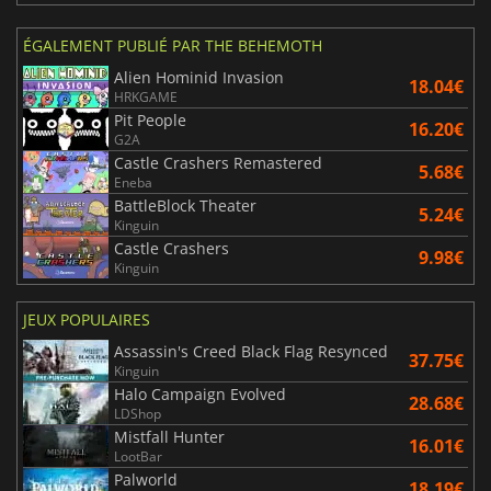
ÉGALEMENT PUBLIÉ PAR THE BEHEMOTH
Alien Hominid Invasion
18.04€
HRKGAME
Pit People
16.20€
G2A
Castle Crashers Remastered
5.68€
Eneba
BattleBlock Theater
5.24€
Kinguin
Castle Crashers
9.98€
Kinguin
JEUX POPULAIRES
Assassin's Creed Black Flag Resynced
37.75€
Kinguin
Halo Campaign Evolved
28.68€
LDShop
Mistfall Hunter
16.01€
LootBar
Palworld
18.19€