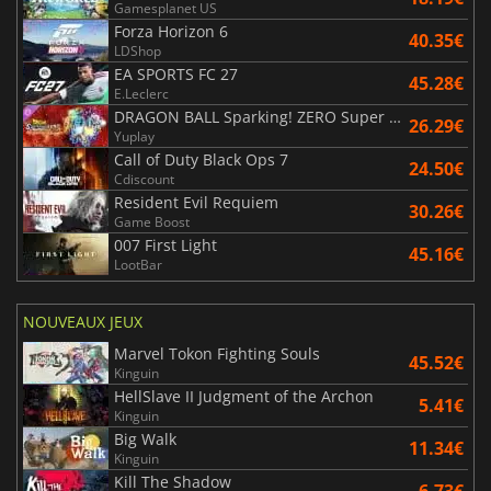
Gamesplanet US
Forza Horizon 6
40.35€
LDShop
EA SPORTS FC 27
45.28€
E.Leclerc
DRAGON BALL Sparking! ZERO Super Limit Breaking NEO
26.29€
Yuplay
Call of Duty Black Ops 7
24.50€
Cdiscount
Resident Evil Requiem
30.26€
Game Boost
007 First Light
45.16€
LootBar
NOUVEAUX JEUX
Marvel Tokon Fighting Souls
45.52€
Kinguin
HellSlave II Judgment of the Archon
5.41€
Kinguin
Big Walk
11.34€
Kinguin
Kill The Shadow
6.73€