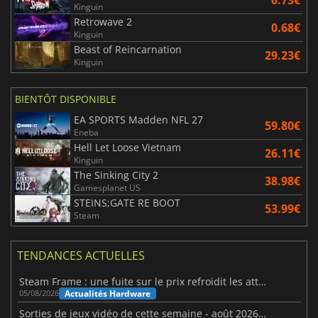
Kinguin
Retrowave 2
0.68€
Kinguin
Beast of Reincarnation
29.23€
Kinguin
BIENTÔT DISPONIBLE
EA SPORTS Madden NFL 27
59.80€
Eneba
Hell Let Loose Vietnam
26.11€
Kinguin
The Sinking City 2
38.98€
Gamesplanet US
STEINS;GATE RE BOOT
53.99€
Steam
TENDANCES ACTUELLES
Steam Frame : une fuite sur le prix refroidit les attentes VR
Actualités Hardware
05/08/2026
Sorties de jeux vidéo de cette semaine - août 2026 (semaine 32)