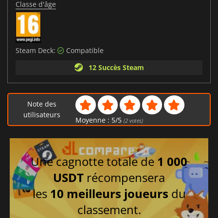
Classe d'âge
Steam Deck:
Compatible
12 Succès Steam
Note des
utilisateurs
Moyenne :
5
/
5
(
2
votes)
Une cagnotte totale de
1 000
USDT
récompensera
les
10 meilleurs joueurs
du
classement.