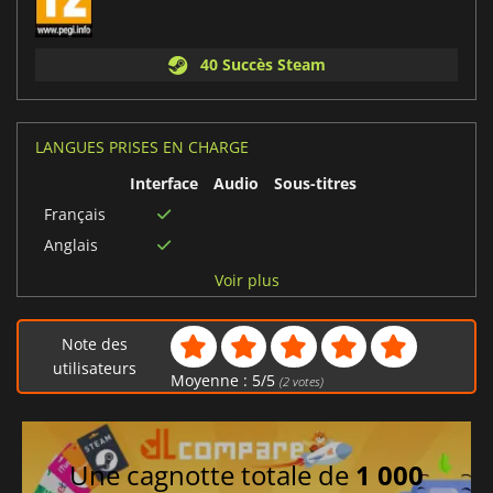
40 Succès Steam
LANGUES PRISES EN CHARGE
Interface
Audio
Sous-titres
Français
Anglais
Tchèque
Voir plus
Allemand
Russe
Note des
Polonais
utilisateurs
Moyenne :
5
/
5
(
2
votes)
Une cagnotte totale de
1 000