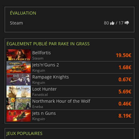
ÉVALUATION
Steam
80
/ 17
ÉGALEMENT PUBLIÉ PAR RAKE IN GRASS
Bellfortis
19.50€
Steam
Jets'n'Guns 2
1.68€
Kinguin
Rampage Knights
0.67€
Kinguin
Loot Hunter
5.69€
Fanatical
Northmark Hour of the Wolf
0.46€
Eneba
Jets n Guns
8.19€
Kinguin
JEUX POPULAIRES