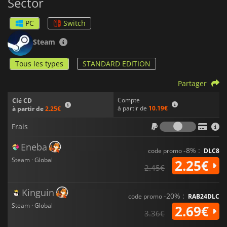
Sector
PC
Switch
Steam
Tous les types
STANDARD EDITION
Partager
Compte
Clé CD
à partir de
10.19€
à partir de
2.25€
Frais
Frais
Eneba
-8% :
code promo
DLC8
Steam · Global
2.25€
2.45€
Kinguin
-20% :
code promo
RAB24DLC
Steam · Global
2.69€
3.36€