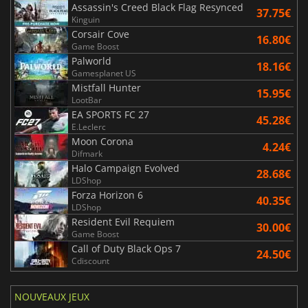
Assassin's Creed Black Flag Resynced
37.75€
Kinguin
Corsair Cove
16.80€
Game Boost
Palworld
18.16€
Gamesplanet US
Mistfall Hunter
15.95€
LootBar
EA SPORTS FC 27
45.28€
E.Leclerc
Moon Corona
4.24€
Difmark
Halo Campaign Evolved
28.68€
LDShop
Forza Horizon 6
40.35€
LDShop
Resident Evil Requiem
30.00€
Game Boost
Call of Duty Black Ops 7
24.50€
Cdiscount
NOUVEAUX JEUX