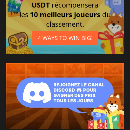
USDT
récompensera
les
10 meilleurs joueurs
du
classement.
4 WAYS TO WIN BIG!