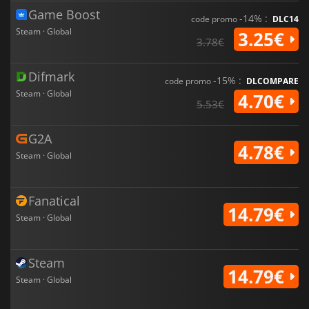
Game Boost
-14% :
code promo
DLC14
Steam · Global
3.25€
3.78€
Difmark
-15% :
code promo
DLCOMPARE
Steam · Global
4.70€
5.53€
G2A
4.78€
Steam · Global
Fanatical
14.79€
Steam · Global
Steam
14.79€
Steam · Global