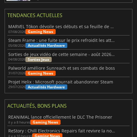
TENDANCES ACTUELLES
MARVEL Tōkon dévoile ses débuts et sa feuille de route
Gaming News
07/08/2026
Steam Frame : une fuite sur le prix refroidit les attentes VR
Actualités Hardware
05/08/2026
Sorties de jeux vidéo de cette semaine - août 2026 (semaine 32)
Sorties Jeux
04/08/2026
Palworld améliore Sunreach et ses combats de boss
Gaming News
31/07/2026
Projet Helix : Microsoft pourrait abandonner Steam
Actualités Hardware
29/07/2026
ACTUALITÉS, BONS PLANS
REANIMAL lance officiellement le DLC The Prisoner
Gaming News
il y a 8 heures
ReStory : Chill Electronics Repairs fait revivre la nostalgie des années 2000
Gaming News
il y a 10 heures