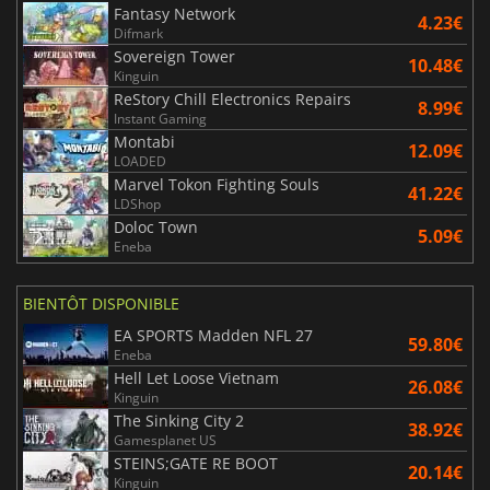
Fantasy Network
4.23€
Difmark
Sovereign Tower
10.48€
Kinguin
ReStory Chill Electronics Repairs
8.99€
Instant Gaming
Montabi
12.09€
LOADED
Marvel Tokon Fighting Souls
41.22€
LDShop
Doloc Town
5.09€
Eneba
BIENTÔT DISPONIBLE
EA SPORTS Madden NFL 27
59.80€
Eneba
Hell Let Loose Vietnam
26.08€
Kinguin
The Sinking City 2
38.92€
Gamesplanet US
STEINS;GATE RE BOOT
20.14€
Kinguin