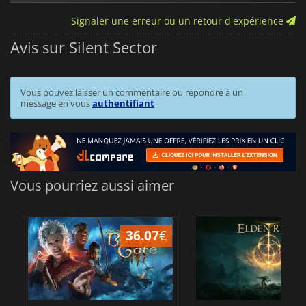
Signaler une erreur ou un retour d'expérience
Avis sur Silent Sector
Vous pouvez laisser un commentaire ou répondre à un
message en vous
authentifiant
Vous pourriez aussi aimer
36.07
€
2