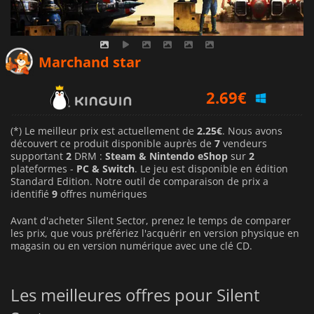
2.25
€
Marchand star
2.69
€
3.25
€
(*) Le meilleur prix est actuellement de
2.25€
. Nous avons
découvert ce produit disponible auprès de
7
vendeurs
supportant
2
DRM :
Steam & Nintendo eShop
sur
2
plateformes -
PC & Switch
. Le jeu est disponible en édition
Standard Edition. Notre outil de comparaison de prix a
identifié
9
offres numériques
Avant d'acheter Silent Sector, prenez le temps de comparer
les prix, que vous préfériez l'acquérir en version physique en
magasin ou en version numérique avec une clé CD.
Les meilleures offres pour Silent