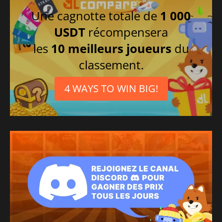
Une cagnotte totale de
1 000
USDT
récompensera
les
10 meilleurs joueurs
du
classement.
4 WAYS TO WIN BIG!