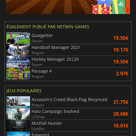
ÉGALEMENT PUBLIÉ PAR NETMIN GAMES
Goalgetter
19.50€
Steam
Handball Manager 2021
19.17€
Kinguin
Hockey Manager 20|20
19.50€
Steam
Passage 4
2.97€
Kinguin
JEUX POPULAIRES
Assassin's Creed Black Flag Resynced
37.75€
Kinguin
Halo Campaign Evolved
28.68€
LDShop
Mistfall Hunter
16.01€
LootBar
Palworld