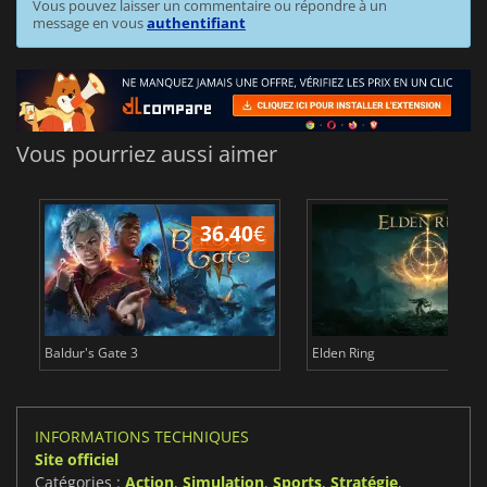
Vous pouvez laisser un commentaire ou répondre à un
message en vous
authentifiant
Vous pourriez aussi aimer
36.40
€
Baldur's Gate 3
Elden Ring
INFORMATIONS TECHNIQUES
Site officiel
Catégories :
Action
,
Simulation
,
Sports
,
Stratégie
,