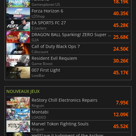
18.19€
Gamesplanet US
Forza Horizon 6
40.35€
LDShop
EA SPORTS FC 27
45.28€
E.Leclerc
DRAGON BALL Sparking! ZERO Super Limit Breaking NEO
25.68€
G2A
Call of Duty Black Ops 7
24.50€
Cdiscount
Resident Evil Requiem
30.26€
Game Boost
007 First Light
45.17€
LootBar
NOUVEAUX JEUX
ReStory Chill Electronics Repairs
7.95€
Kinguin
Montabi
12.09€
LOADED
Marvel Tokon Fighting Souls
45.52€
Kinguin
HellSlave II Judgment of the Archon