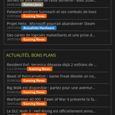
Sorties de jeux vidéo de cette semaine - août 2026 (semaine 32)
Sorties Jeux
04/08/2026
Palworld améliore Sunreach et ses combats de boss
Gaming News
31/07/2026
Projet Helix : Microsoft pourrait abandonner Steam
Actualités Hardware
29/07/2026
Des cartes de logiciels malveillants et une prise de contrôle de Discord ont touché Meccha Chameleon
Gaming News
28/07/2026
ACTUALITÉS, BONS PLANS
Resident Evil: Veronica dépasse déjà 2 millions de wishlists
Gaming News
il y a 22 heures
Beast of Reincarnation : Game Freak dévoile un nouveau pari
Gaming News
05/08/2026
Big Walk est disponible : partez pour une aventure entre amis
Gaming News
05/08/2026
Warhammer 40 000 : Dawn of War 4 présente la faction des Nécrons
Gaming News
30/07/2026
Le DLC Nioh 3 : Hell Rising est officiellement annoncé