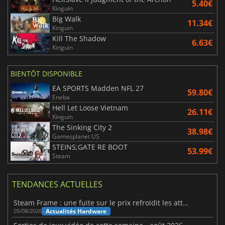
5.40€
Kinguin
Big Walk
11.34€
Kinguin
Kill The Shadow
6.63€
Kinguin
BIENTÔT DISPONIBLE
EA SPORTS Madden NFL 27
59.80€
Eneba
Hell Let Loose Vietnam
26.11€
Kinguin
The Sinking City 2
38.98€
Gamesplanet US
STEINS;GATE RE BOOT
53.99€
Steam
TENDANCES ACTUELLES
Steam Frame : une fuite sur le prix refroidit les attentes VR
Actualités Hardware
05/08/2026