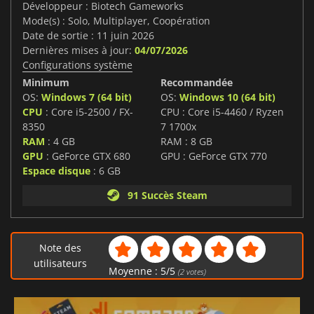
Développeur : Biotech Gameworks
Mode(s) : Solo, Multiplayer, Coopération
Date de sortie : 11 juin 2026
Dernières mises à jour:
04/07/2026
Configurations système
Minimum
Recommandée
OS:
Windows 7 (64 bit)
OS:
Windows 10 (64 bit)
CPU
: Core i5-2500 / FX-
CPU : Core i5-4460 / Ryzen
8350
7 1700x
RAM
: 4 GB
RAM : 8 GB
GPU
: GeForce GTX 680
GPU : GeForce GTX 770
Espace disque
: 6 GB
91 Succès Steam
Note des
utilisateurs
Moyenne :
5
/
5
(
2
votes)