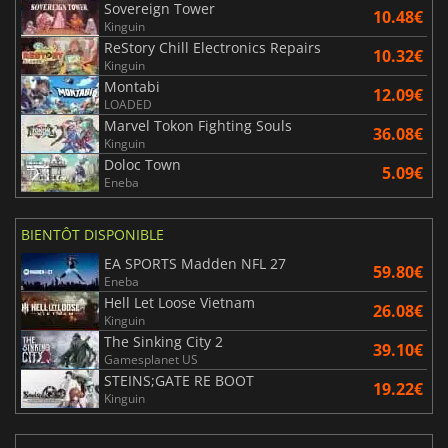
Sovereign Tower
10.48€
Kinguin
ReStory Chill Electronics Repairs
10.32€
Kinguin
Montabi
12.09€
LOADED
Marvel Tokon Fighting Souls
36.08€
Kinguin
Doloc Town
5.09€
Eneba
BIENTÔT DISPONIBLE
EA SPORTS Madden NFL 27
59.80€
Eneba
Hell Let Loose Vietnam
26.08€
Kinguin
The Sinking City 2
39.10€
Gamesplanet US
STEINS;GATE RE BOOT
19.22€
Kinguin