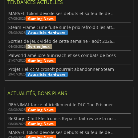
TENDANCES ACTUELLES
MARVEL Tōkon dévoile ses débuts et sa feuille de route
Gaming News
07/08/2026
Steam Frame : une fuite sur le prix refroidit les attentes VR
Actualités Hardware
05/08/2026
Sorties de jeux vidéo de cette semaine - août 2026 (semaine 32)
Sorties Jeux
04/08/2026
Palworld améliore Sunreach et ses combats de boss
Gaming News
31/07/2026
Projet Helix : Microsoft pourrait abandonner Steam
Actualités Hardware
29/07/2026
ACTUALITÉS, BONS PLANS
REANIMAL lance officiellement le DLC The Prisoner
Gaming News
08/08/2026
ReStory : Chill Electronics Repairs fait revivre la nostalgie des années 2000
Gaming News
08/08/2026
MARVEL Tōkon dévoile ses débuts et sa feuille de route
Gaming News
07/08/2026