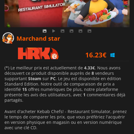
15.57
€
Marchand star
16.23
€
16.69
€
(*) Le meilleur prix est actuellement de
4.33€
. Nous avons
découvert ce produit disponible auprès de
8
vendeurs
supportant
Steam
sur
PC
. Le jeu est disponible en édition
Standard Edition. Notre outil de comparaison de prix a
identifié
15
offres numériques De plus, notre plateforme
présente les avis des utilisateurs, avec
1
commentaires déjà
partagés.
Avant d'acheter Kebab Chefs! - Restaurant Simulator, prenez
le temps de comparer les prix, que vous préfériez l'acquérir
en version physique en magasin ou en version numérique
avec une clé CD.