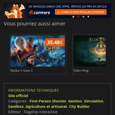
Vous pourriez aussi aimer
35.48
€
2
Baldur's Gate 3
Elden Ring
INFORMATIONS TECHNIQUES
Site officiel
Catégories :
First-Person Shooter
,
Gestion
,
Simulation
,
Sandbox
,
Agriculture et artisanat
,
City Builder
Editeur : Flagship Interactive