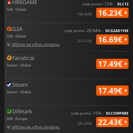
HRKGAME
-12% :
code promo
DLC12
Gift · Global
16.23€
18.44€
G2A
-20.94% :
code promo
DCG2AD1Y4E
Gift · Global
16.69€
21.11€
Afficher les offres similaires
Fanatical
17.49€
Steam · Global
Steam
17.49€
Steam · Global
Difmark
-15% :
code promo
DLCOMPARE
Gift · Europe
22.43€
26.39€
Afficher les offres similaires