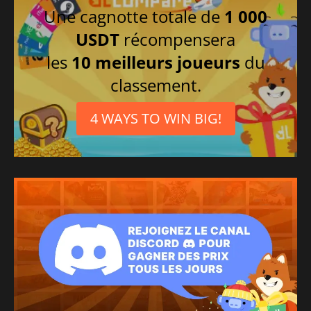
Une cagnotte totale de
1 000
USDT
récompensera
les
10 meilleurs joueurs
du
classement.
4 WAYS TO WIN BIG!