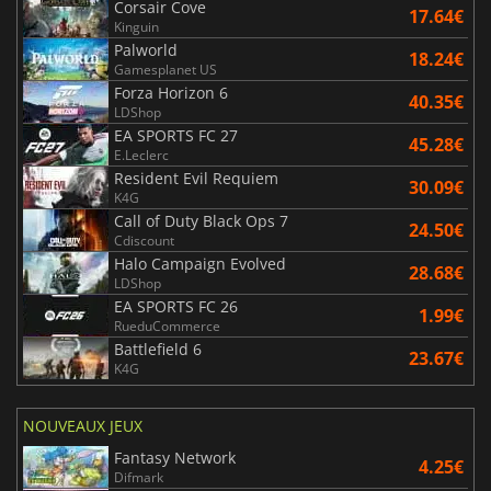
Corsair Cove
17.64€
Kinguin
Palworld
18.24€
Gamesplanet US
Forza Horizon 6
40.35€
LDShop
EA SPORTS FC 27
45.28€
E.Leclerc
Resident Evil Requiem
30.09€
K4G
Call of Duty Black Ops 7
24.50€
Cdiscount
Halo Campaign Evolved
28.68€
LDShop
EA SPORTS FC 26
1.99€
RueduCommerce
Battlefield 6
23.67€
K4G
NOUVEAUX JEUX
Fantasy Network
4.25€
Difmark