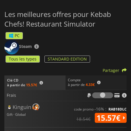
Les meilleures offres pour Kebab
Chefs! Restaurant Simulator
PC
Steam
Tous les types
STANDARD EDITION
Partager
Compte
Clé CD
à partir de
4.33€
à partir de
15.57€
Frais
Frais
Kinguin
-16% :
code promo
RAB18DLC
Gift · Global
15.57€
18.54€