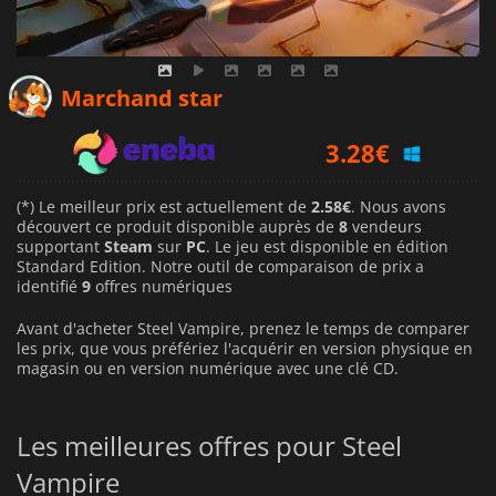
2.58
€
Marchand star
3.28
€
2.77
€
(*) Le meilleur prix est actuellement de
2.58€
. Nous avons
découvert ce produit disponible auprès de
8
vendeurs
supportant
Steam
sur
PC
. Le jeu est disponible en édition
Standard Edition. Notre outil de comparaison de prix a
identifié
9
offres numériques
Avant d'acheter Steel Vampire, prenez le temps de comparer
les prix, que vous préfériez l'acquérir en version physique en
magasin ou en version numérique avec une clé CD.
Les meilleures offres pour Steel
Vampire