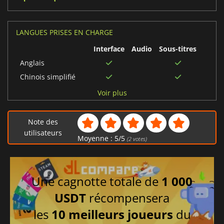
LANGUES PRISES EN CHARGE
Interface
Audio
Sous-titres
Anglais
Chinois simplifié
Chinois traditionnel
Voir plus
Japonais
Note des
utilisateurs
Moyenne :
5
/
5
(
2
votes)
Une cagnotte totale de
1 000
USDT
récompensera
les
10 meilleurs joueurs
du