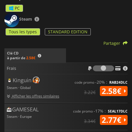
PC
Steam
Tous les types
STANDARD EDITION
Partager
Clé CD
à partir de
2.58€
Frais
Frais
Kinguin
-20% :
code promo
RAB24DLC
Steam · Global
2.58€
3.22€
Afficher les offres similaires
GAMESEAL
-17% :
code promo
SEAL17DLC
Steam · Europe
2.77€
3.34€