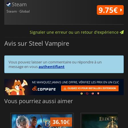
Steam
9.75€
Steam · Global
Signaler une erreur ou un retour d'expérience
Avis sur Steel Vampire
Vous pouvez laisser un commentaire ou répondre à un
message en vous
authentifiant
Vous pourriez aussi aimer
36.10
€
2