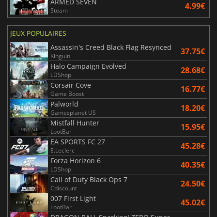
ARMED SEVEN
4.99€
Steam
JEUX POPULAIRES
Assassin's Creed Black Flag Resynced
37.75€
Kinguin
Halo Campaign Evolved
28.68€
LDShop
Corsair Cove
16.77€
Game Boost
Palworld
18.20€
Gamesplanet US
Mistfall Hunter
15.95€
LootBar
EA SPORTS FC 27
45.28€
E.Leclerc
Forza Horizon 6
40.35€
LDShop
Call of Duty Black Ops 7
24.50€
Cdiscount
007 First Light
45.02€
LootBar