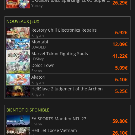
DRAGON BALL Sparking! ZERO Super Limit Breaking NEO
26.29€
Yuplay
NOUVEAUX JEUX
ReStory Chill Electronics Repairs
6.92€
Kinguin
Montabi
12.09€
LOADED
Marvel Tokon Fighting Souls
41.22€
LDShop
Doloc Town
5.09€
Eneba
Akatori
6.10€
Kinguin
HellSlave 2 Judgment of the Archon
5.25€
Kinguin
BIENTÔT DISPONIBLE
EA SPORTS Madden NFL 27
59.80€
Eneba
Hell Let Loose Vietnam
26.10€