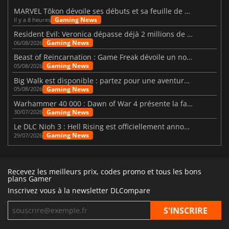
MARVEL Tōkon dévoile ses débuts et sa feuille de route
Gaming News
il y a 8 heures
Resident Evil: Veronica dépasse déjà 2 millions de wishlists
Gaming News
06/08/2026
Beast of Reincarnation : Game Freak dévoile un nouveau pari
Gaming News
05/08/2026
Big Walk est disponible : partez pour une aventure entre amis
Gaming News
05/08/2026
Warhammer 40 000 : Dawn of War 4 présente la faction des Nécrons
Gaming News
30/07/2026
Le DLC Nioh 3 : Hell Rising est officiellement annoncé
Gaming News
29/07/2026
Recevez les meilleurs prix, codes promo et tous les bons
plans Gamer
Inscrivez vous à la newsletter DLCompare