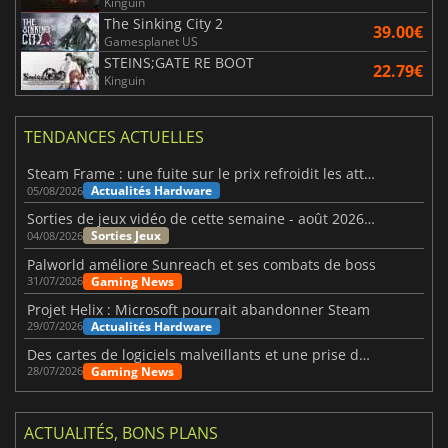
Kinguin
The Sinking City 2
39.00€
Gamesplanet US
STEINS;GATE RE BOOT
22.79€
Kinguin
TENDANCES ACTUELLES
Steam Frame : une fuite sur le prix refroidit les attentes VR
Actualités Hardware
05/08/2026
Sorties de jeux vidéo de cette semaine - août 2026 (semaine 32)
Sorties Jeux
04/08/2026
Palworld améliore Sunreach et ses combats de boss
Gaming News
31/07/2026
Projet Helix : Microsoft pourrait abandonner Steam
Actualités Hardware
29/07/2026
Des cartes de logiciels malveillants et une prise de contrôle de Discord ont touché Meccha Chameleon
Gaming News
28/07/2026
ACTUALITÉS, BONS PLANS