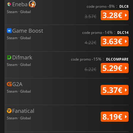
Eneba
-8% :
code promo
DLC8
Steam · Global
3.28€
3.57€
Game Boost
-14% :
code promo
DLC14
Steam · Global
3.63€
4.22€
Difmark
-15% :
code promo
DLCOMPARE
Steam · Global
5.29€
6.22€
G2A
5.37€
Steam · Global
Fanatical
8.19€
Steam · Global