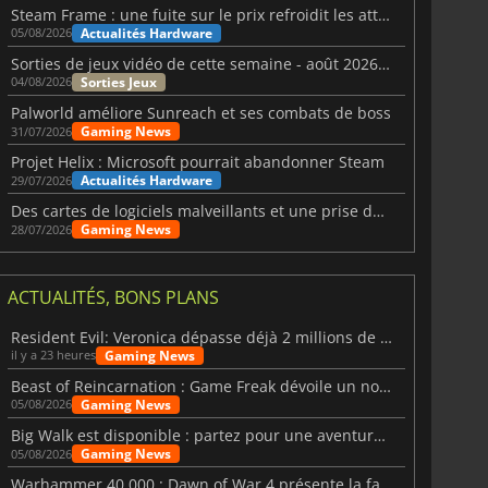
Steam Frame : une fuite sur le prix refroidit les attentes VR
Actualités Hardware
05/08/2026
Sorties de jeux vidéo de cette semaine - août 2026 (semaine 32)
Sorties Jeux
04/08/2026
Palworld améliore Sunreach et ses combats de boss
Gaming News
31/07/2026
Projet Helix : Microsoft pourrait abandonner Steam
Actualités Hardware
29/07/2026
Des cartes de logiciels malveillants et une prise de contrôle de Discord ont touché Meccha Chameleon
Gaming News
28/07/2026
ACTUALITÉS, BONS PLANS
Resident Evil: Veronica dépasse déjà 2 millions de wishlists
Gaming News
il y a 23 heures
Beast of Reincarnation : Game Freak dévoile un nouveau pari
Gaming News
05/08/2026
Big Walk est disponible : partez pour une aventure entre amis
Gaming News
05/08/2026
Warhammer 40 000 : Dawn of War 4 présente la faction des Nécrons