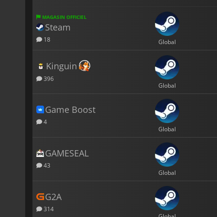
MAGASIN OFFICIEL
Steam
18
Global
Kinguin
396
Global
Game Boost
4
Global
GAMESEAL
43
Global
G2A
314
Global