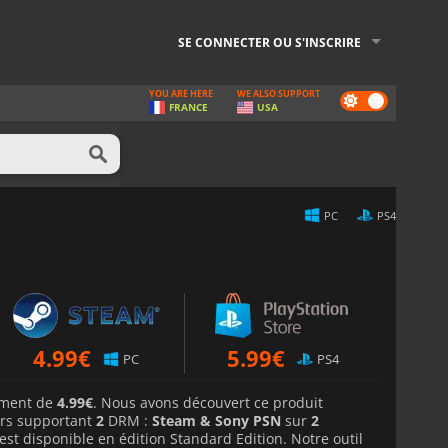
SE CONNECTER OU S'INSCRIRE
YOU ARE HERE
WE ALSO SUPPORT
Dark
FRANCE
USA
mode
PC
PS4
4.99
€
5.99
€
PC
PS4
lement de
4.99€
. Nous avons découvert ce produit
rs supportant
2
DRM :
Steam & Sony PSN
sur
2
 est disponible en édition Standard Edition. Notre outil