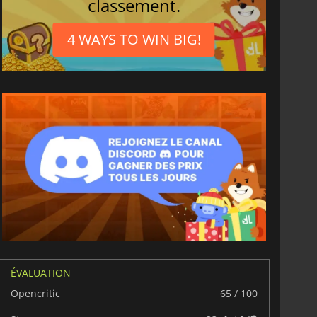
classement.
4 WAYS TO WIN BIG!
ÉVALUATION
6.77
€
15.48
€
Opencritic
65 / 100