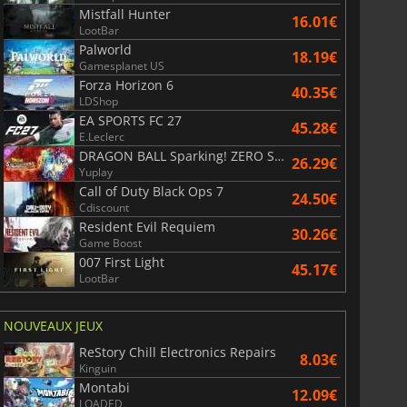
Mistfall Hunter
16.01€
LootBar
Palworld
18.19€
Gamesplanet US
Forza Horizon 6
40.35€
LDShop
EA SPORTS FC 27
45.28€
E.Leclerc
DRAGON BALL Sparking! ZERO Super Limit Breaking NEO
26.29€
Yuplay
Call of Duty Black Ops 7
24.50€
Cdiscount
Resident Evil Requiem
30.26€
Game Boost
007 First Light
45.17€
LootBar
NOUVEAUX JEUX
ReStory Chill Electronics Repairs
8.03€
Kinguin
Montabi
12.09€
LOADED