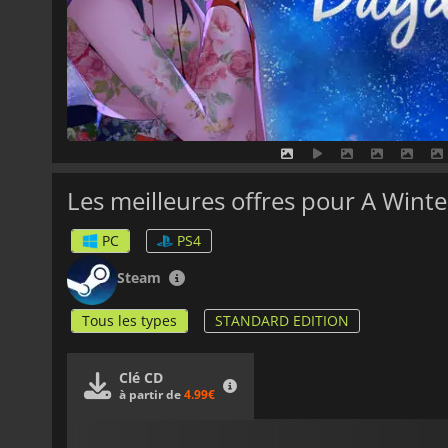
Les meilleures offres pour A Wint
PC
PS4
Steam
Tous les types
STANDARD EDITION
Clé CD
à partir de
4.99€