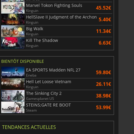
Marvel Tokon Fighting Souls
45.52€
Kinguin
HellSlave II Judgment of the Archon
5.40€
Kinguin
Big Walk
11.34€
Kinguin
Kill The Shadow
6.63€
Kinguin
BIENTÔT DISPONIBLE
EA SPORTS Madden NFL 27
59.80€
Eneba
Hell Let Loose Vietnam
26.11€
Kinguin
The Sinking City 2
38.98€
Gamesplanet US
STEINS;GATE RE BOOT
53.99€
Steam
TENDANCES ACTUELLES