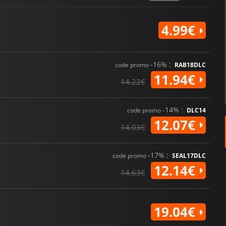
4.99€
-16% :
code promo
RAB18DLC
11.94€
14.22€
-14% :
code promo
DLC14
12.07€
14.03€
-17% :
code promo
SEAL17DLC
12.14€
14.63€
19.04€