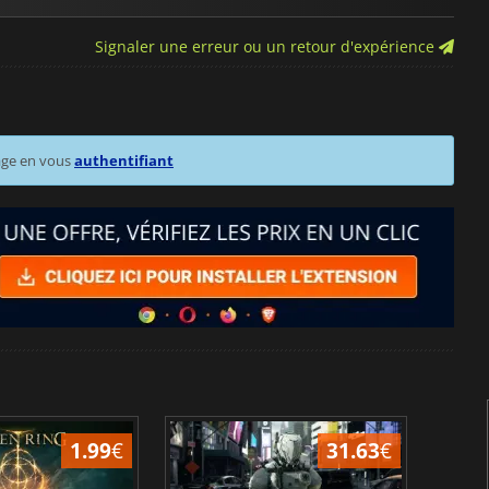
Signaler une erreur ou un retour d'expérience
age en vous
authentifiant
1.99
€
31.63
€