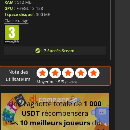
RAM
: 512 MB
GPU
: FireGL T2-128
Espace disque
: 300 MB
Classe d'âge
7 Succès Steam
Note des
utilisateurs
Moyenne :
5
/
5
(
2
votes)
Une cagnotte totale de
1 000
USDT
récompensera
les
10 meilleurs joueurs
du