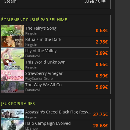
Steam
33
/ 0
ÉGALEMENT PUBLIÉ PAR EBI-HIME
War WARHAMMER 3
Lies Of P
The Fairy's Song
0.68€
Kinguin
Rituals in the Dark
2.78€
Kinguin
Lily of the Valley
2.99€
Fanatical
This World Unknown
0.66€
Kinguin
Strawberry Vinegar
0.99€
PlayStation Store
The Way We All Go
5.99€
Fanatical
JEUX POPULAIRES
Assassin's Creed Black Flag Resynced
37.75€
Kinguin
Halo Campaign Evolved
28.68€
LDShop