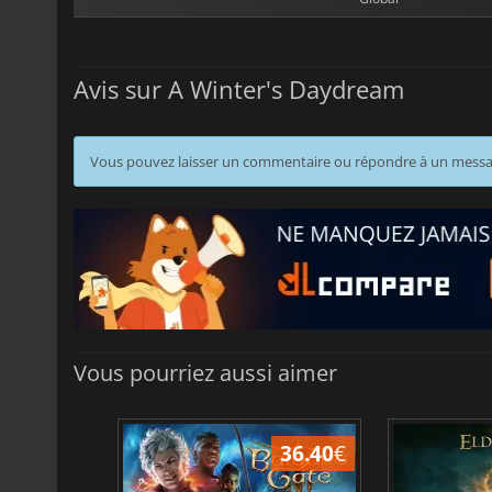
Avis sur A Winter's Daydream
Vous pouvez laisser un commentaire ou répondre à un mess
Vous pourriez aussi aimer
45.17
€
36.40
€