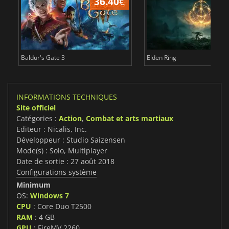
36.40
€
Baldur's Gate 3
Elden Ring
INFORMATIONS TECHNIQUES
Site officiel
Catégories :
Action
,
Combat et arts martiaux
Editeur : Nicalis, Inc.
Développeur : Studio Saizensen
Mode(s) : Solo, Multiplayer
Date de sortie : 27 août 2018
Configurations système
Minimum
OS:
Windows 7
CPU
: Core Duo T2500
RAM
: 4 GB
GPU
: FireMV 2260