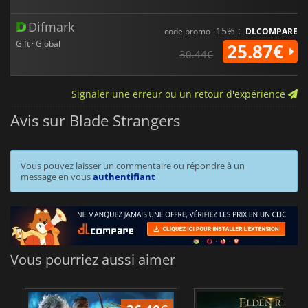
Difmark
-15% :
code promo
DLCOMPARE
Gift · Global
25.87€
30.44€
Signaler une erreur ou un retour d'expérience
Avis sur Blade Strangers
Vous pouvez laisser un commentaire ou répondre à un
message en vous
authentifiant
Vous pourriez aussi aimer