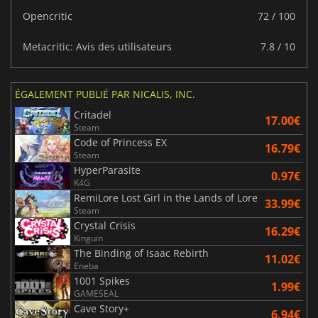
Opencritic
72 / 100
Metacritic: Avis des utilisateurs
7.8 / 10
ÉGALEMENT PUBLIÉ PAR NICALIS, INC.
Critadel
17.00€
Steam
Code of Princess EX
16.79€
Steam
HyperParasite
0.97€
K4G
RemiLore Lost Girl in the Lands of Lore
33.99€
Steam
Crystal Crisis
16.29€
Kinguin
The Binding of Isaac Rebirth
11.02€
Eneba
1001 Spikes
1.99€
GAMESEAL
Cave Story+
6.94€