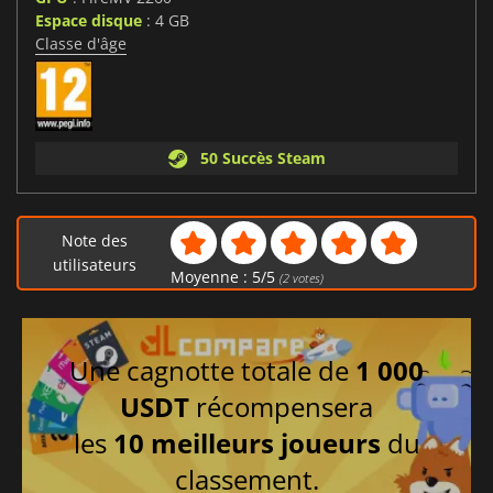
Espace disque
: 4 GB
Classe d'âge
50 Succès Steam
Note des
utilisateurs
Moyenne :
5
/
5
(
2
votes)
Une cagnotte totale de
1 000
USDT
récompensera
les
10 meilleurs joueurs
du
classement.