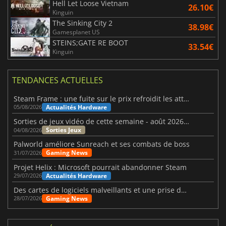
Hell Let Loose Vietnam
26.10€
Kinguin
The Sinking City 2
38.98€
Gamesplanet US
STEINS;GATE RE BOOT
33.54€
Kinguin
TENDANCES ACTUELLES
Steam Frame : une fuite sur le prix refroidit les attentes VR
Actualités Hardware
05/08/2026
Sorties de jeux vidéo de cette semaine - août 2026 (semaine 32)
Sorties Jeux
04/08/2026
Palworld améliore Sunreach et ses combats de boss
Gaming News
31/07/2026
Projet Helix : Microsoft pourrait abandonner Steam
Actualités Hardware
29/07/2026
Des cartes de logiciels malveillants et une prise de contrôle de Discord ont touché Meccha Chameleon
Gaming News
28/07/2026