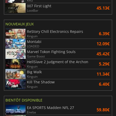
K4G
007 First Light
45.13€
LootBar
NOUVEAUX JEUX
ReStory Chill Electronics Repairs
6.39€
Kinguin
Montabi
12.09€
LOADED
Marvel Tokon Fighting Souls
45.42€
Game Boost
HellSlave 2 Judgment of the Archon
5.29€
Kinguin
Big Walk
11.34€
Kinguin
Kill The Shadow
6.40€
Kinguin
BIENTÔT DISPONIBLE
EA SPORTS Madden NFL 27
59.80€
Eneba