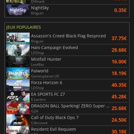
Difmark
NightSky
0.35€
Kinguin
JEUX POPULAIRES
Assassin's Creed Black Flag Resynced
37.75€
Kinguin
Halo Campaign Evolved
28.68€
LDShop
Mistfall Hunter
16.00€
LootBar
Palworld
18.19€
Gamesplanet US
Forza Horizon 6
40.35€
LDShop
EA SPORTS FC 27
45.28€
E.Leclerc
DRAGON BALL Sparking! ZERO Super Limit Breaking NEO
25.68€
G2A
Call of Duty Black Ops 7
24.50€
Cdiscount
Resident Evil Requiem
30.18€