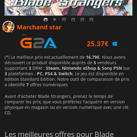
16.79
€
Marchand star
25.37
€
25.87
€
(*) Le meilleur prix est actuellement de
16.79€
. Nous avons
découvert ce produit disponible auprès de
5
vendeurs
supportant
3
DRM :
Steam, Nintendo eShop & Sony PSN
sur
3
plateformes -
PC, PS4 & Switch
. Le jeu est disponible en
édition Standard Edition. Notre outil de comparaison de prix
a identifié
7
offres numériques
Avant d'acheter Blade Strangers, prenez le temps de
comparer les prix, que vous préfériez l'acquérir en version
physique en magasin ou en version numérique avec une clé
CD.
Les meilleures offres pour Blade