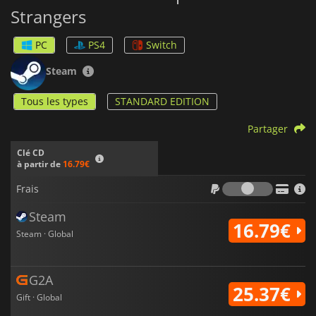
Strangers
PC
PS4
Switch
Steam
Tous les types
STANDARD EDITION
Partager
Clé CD
à partir de
16.79€
Frais
Frais
Steam
16.79€
Steam · Global
G2A
25.37€
Gift · Global