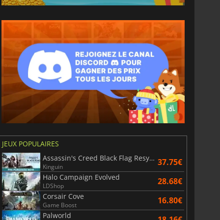
6.93
€
15.48
€
War WARHAMMER 3
Lies Of P
JEUX POPULAIRES
Assassin's Creed Black Flag Resynced
37.75€
Kinguin
Halo Campaign Evolved
28.68€
LDShop
Corsair Cove
16.80€
Game Boost
Palworld
18.16€