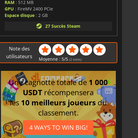
RAM
: 512 MB
GPU
: FireMV 2400 PCIe
Espace disque
: 2 GB
27 Succès Steam
Note des
utilisateurs
Moyenne :
5
/
5
(
2
votes)
Une cagnotte totale de
1 000
USDT
récompensera
les
10 meilleurs joueurs
du
classement.
4 WAYS TO WIN BIG!