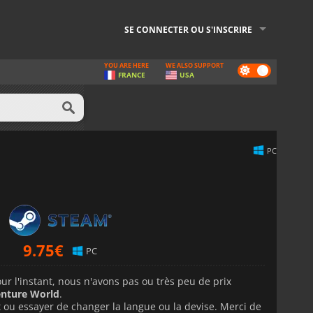
SE CONNECTER OU S'INSCRIRE
YOU ARE HERE
WE ALSO SUPPORT
Dark
FRANCE
USA
mode
PC
9.75
€
PC
 l'instant, nous n'avons pas ou très peu de prix
enture World
.
t ou essayer de changer la langue ou la devise.
Merci de