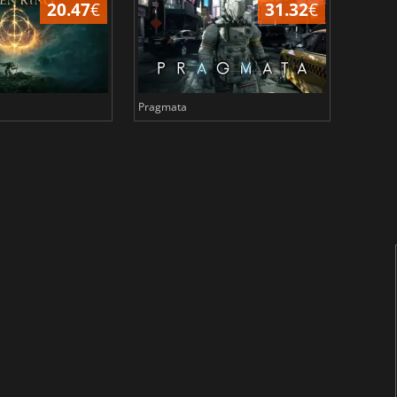
20.47
€
31.32
€
Pragmata
Total 