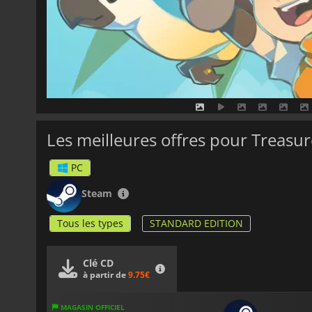
Les meilleures offres pour Treasu
PC
Steam
Tous les types
STANDARD EDITION
Clé CD
à partir de
9.75€
MAGASIN OFFICIEL