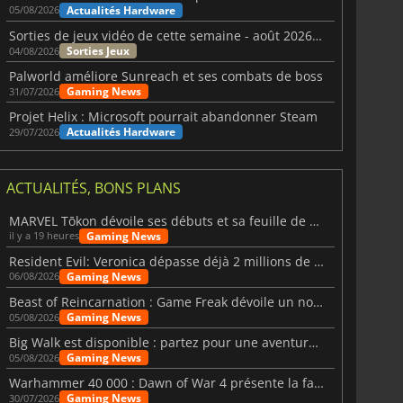
Actualités Hardware
05/08/2026
Sorties de jeux vidéo de cette semaine - août 2026 (semaine 32)
Sorties Jeux
04/08/2026
Palworld améliore Sunreach et ses combats de boss
Gaming News
31/07/2026
Projet Helix : Microsoft pourrait abandonner Steam
Actualités Hardware
29/07/2026
ACTUALITÉS, BONS PLANS
MARVEL Tōkon dévoile ses débuts et sa feuille de route
Gaming News
il y a 19 heures
Resident Evil: Veronica dépasse déjà 2 millions de wishlists
Gaming News
06/08/2026
Beast of Reincarnation : Game Freak dévoile un nouveau pari
Gaming News
05/08/2026
Big Walk est disponible : partez pour une aventure entre amis
Gaming News
05/08/2026
Warhammer 40 000 : Dawn of War 4 présente la faction des Nécrons
Gaming News
30/07/2026