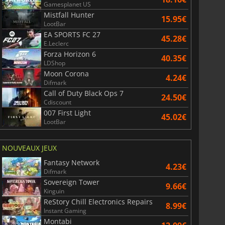
Gamesplanet US
Mistfall Hunter
15.95€
LootBar
EA SPORTS FC 27
45.28€
E.Leclerc
Forza Horizon 6
40.35€
LDShop
Moon Corona
4.24€
Difmark
Call of Duty Black Ops 7
24.50€
Cdiscount
007 First Light
45.02€
LootBar
NOUVEAUX JEUX
Fantasy Network
4.23€
Difmark
Sovereign Tower
9.66€
Kinguin
ReStory Chill Electronics Repairs
8.99€
Instant Gaming
Montabi