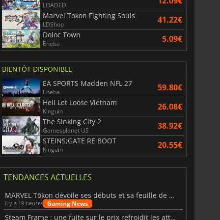
12.09€
LOADED
Marvel Tokon Fighting Souls
41.22€
LDShop
Doloc Town
5.09€
Eneba
BIENTÔT DISPONIBLE
EA SPORTS Madden NFL 27
59.80€
Eneba
Hell Let Loose Vietnam
26.08€
Kinguin
The Sinking City 2
38.92€
Gamesplanet US
STEINS;GATE RE BOOT
20.55€
Kinguin
TENDANCES ACTUELLES
MARVEL Tōkon dévoile ses débuts et sa feuille de route
Gaming News
il y a 19 heures
Steam Frame : une fuite sur le prix refroidit les attentes VR