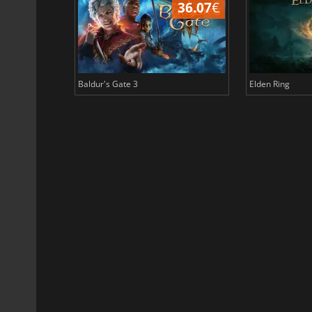
45.02
€
36.07
€
Baldur's Gate 3
Elden Ring