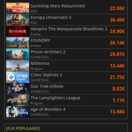
Surviving Mars Relaunched
22.06€
K4G
Europa Universalis 5
36.46€
K4G
Vampire The Masquerade Bloodlines 2
24.90€
Eneba
FOUNDRY
26.14€
Eneba
Prison Architect 2
29.87€
GAMESEAL
Millennia
13.44€
Kinguin
Cities Skylines 2
21.75€
GAMESEAL
Star Trek Infinite
8.82€
GAMESEAL
The Lamplighters League
1.11€
Kinguin
Age of Wonders 4
13.98€
GAMESEAL
JEUX POPULAIRES