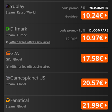
Yuplay
-3% :
code promo
YU3SUMMER
Steam · Rest of World
10.24€
10.56€
Difmark
-15% :
code promo
DLCOMPARE
Steam · Europe
10.97€
12.90€
Afficher les offres similaires
G2A
17.58€
Gift · Global
Afficher les offres similaires
Gamesplanet US
20.57€
Steam · Global
Fanatical
21.99€
Steam · Global