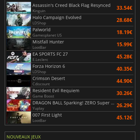
Assassin's Creed Black Flag Resynced
33.54€
Kinguin
Halo Campaign Evolved
28.68€
LDShop
Palworld
18.19€
Gamesplanet US
Mistfall Hunter
15.99€
LootBar
EA SPORTS FC 27
45.28€
E.Leclerc
Forza Horizon 6
40.35€
LDShop
Crimson Desert
44.90€
Cdiscount
Resident Evil Requiem
30.26€
Game Boost
DRAGON BALL Sparking! ZERO Super Limit Breaking NEO
26.29€
Yuplay
007 First Light
45.12€
LootBar
NOUVEAUX JEUX