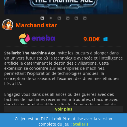
8.11
€
Marchand star
9.00
€
9.89
€
Stellaris: The Machine Age
invite les joueurs à plonger dans
un univers futuriste où la technologie avancée et l'intelligence
artificielle déterminent le destin des civilisations. Cette
extension se concentre sur les empires de machines,
permettant l'exploration de technologies uniques, la
conception de vaisseaux et l'examen des dilemmes éthiques
liés à l'IA.
Engagez-vous dans des alliances ou des guerres avec des
factions de machines récemment introduites, chacune avec
des stratégies et des défis distincts. Adoptez le concept de
Voir plus
l'ascension synthétique, qui promet une vie éternelle et des
avancées de pointe, tout en luttant contre une menace
Ce jeu est un DLC et doit être utilisé avec la version
émergente liée à un empire déchu : Cetana, la reine
complète du jeu :
Stellaris
synthétique. Les joueurs doivent décider s'ils veulent