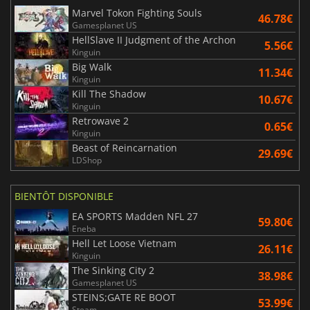
Marvel Tokon Fighting Souls
46.78€
Gamesplanet US
HellSlave II Judgment of the Archon
5.56€
Kinguin
Big Walk
11.34€
Kinguin
Kill The Shadow
10.67€
Kinguin
Retrowave 2
0.65€
Kinguin
Beast of Reincarnation
29.69€
LDShop
BIENTÔT DISPONIBLE
EA SPORTS Madden NFL 27
59.80€
Eneba
Hell Let Loose Vietnam
26.11€
Kinguin
The Sinking City 2
38.98€
Gamesplanet US
STEINS;GATE RE BOOT
53.99€
Steam