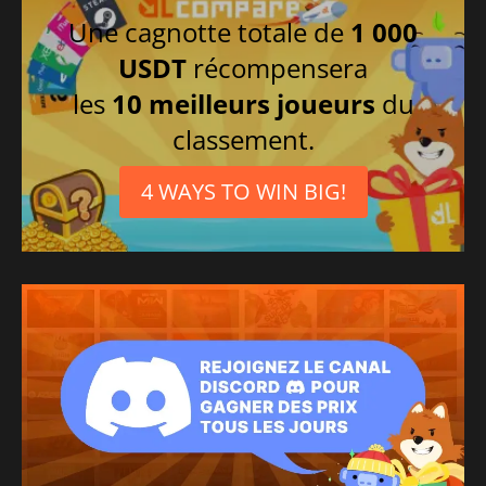
Allemand
Une cagnotte totale de
1 000
Russe
USDT
récompensera
les
10 meilleurs joueurs
du
classement.
4 WAYS TO WIN BIG!