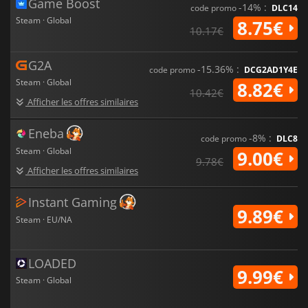
Game Boost
-14% :
code promo
DLC14
Steam · Global
8.75€
10.17€
G2A
-15.36% :
code promo
DCG2AD1Y4E
Steam · Global
8.82€
10.42€
Afficher les offres similaires
Eneba
-8% :
code promo
DLC8
Steam · Global
9.00€
9.78€
Afficher les offres similaires
Instant Gaming
9.89€
Steam · EU/NA
LOADED
9.99€
Steam · Global