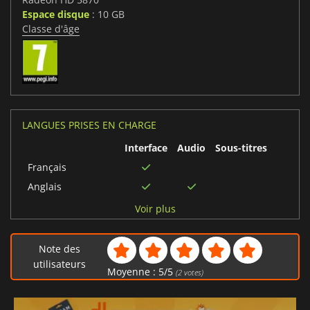
Espace disque
: 10 GB
Classe d'âge
LANGUES PRISES EN CHARGE
Interface
Audio
Sous-titres
Français
Anglais
Japonais
Voir plus
Polonais
Coréen
Note des
Espagnol
utilisateurs
Moyenne :
5
/
5
(
2
votes)
Chinois simplifié
Portugais brésilien