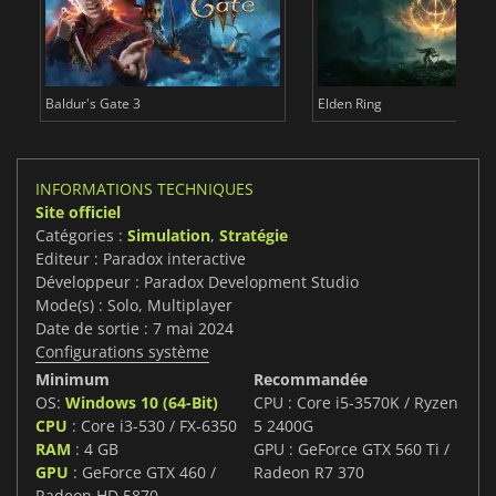
Baldur's Gate 3
Elden Ring
INFORMATIONS TECHNIQUES
Site officiel
Catégories :
Simulation
,
Stratégie
Editeur : Paradox interactive
Développeur : Paradox Development Studio
Mode(s) : Solo, Multiplayer
Date de sortie : 7 mai 2024
Configurations système
Minimum
Recommandée
OS:
Windows 10 (64-Bit)
CPU : Core i5-3570K / Ryzen
CPU
: Core i3-530 / FX-6350
5 2400G
RAM
: 4 GB
GPU : GeForce GTX 560 Ti /
GPU
: GeForce GTX 460 /
Radeon R7 370
Radeon HD 5870