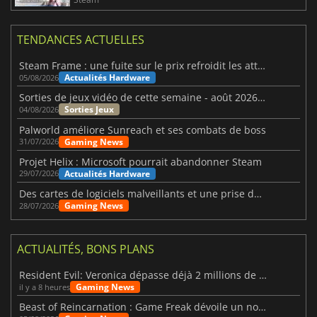
TENDANCES ACTUELLES
Steam Frame : une fuite sur le prix refroidit les attentes VR
Actualités Hardware
05/08/2026
Sorties de jeux vidéo de cette semaine - août 2026 (semaine 32)
Sorties Jeux
04/08/2026
Palworld améliore Sunreach et ses combats de boss
Gaming News
31/07/2026
Projet Helix : Microsoft pourrait abandonner Steam
Actualités Hardware
29/07/2026
Des cartes de logiciels malveillants et une prise de contrôle de Discord ont touché Meccha Chameleon
Gaming News
28/07/2026
ACTUALITÉS, BONS PLANS
Resident Evil: Veronica dépasse déjà 2 millions de wishlists
Gaming News
il y a 8 heures
Beast of Reincarnation : Game Freak dévoile un nouveau pari