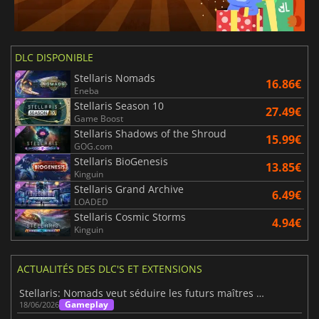
DLC DISPONIBLE
Stellaris Nomads
16.86€
Eneba
Stellaris Season 10
27.49€
Game Boost
Stellaris Shadows of the Shroud
15.99€
GOG.com
Stellaris BioGenesis
13.85€
Kinguin
Stellaris Grand Archive
6.49€
LOADED
Stellaris Cosmic Storms
4.94€
Kinguin
ACTUALITÉS DES DLC'S ET EXTENSIONS
Stellaris: Nomads veut séduire les futurs maîtres de la galaxie
Gameplay
18/06/2026