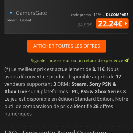
GamersGate
-11% :
code promo
DLCOMPARE
Steam · Global
22.24€
24.99€
AFFICHER TOUTES LES OFFRES
Signaler une erreur ou un retour d'expérience
(*) Le meilleur prix est actuellement de
8.11€
. Nous
avons découvert ce produit disponible auprès de
17
vendeurs supportant
3
DRM :
Steam, Sony PSN &
Xbox Live
sur
3
plateformes -
PC, PS5 & Xbox Series X
.
Le jeu est disponible en édition Standard Edition. Notre
outil de comparaison de prix a identifié
28
offres
numériques
FAQ - Frequently Asked Questions