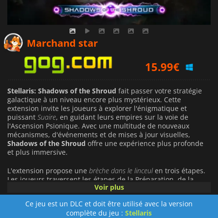
17.38
€
Marchand star
15.99
€
16.46
€
Stellaris: Shadows of the Shroud
fait passer votre stratégie
galactique à un niveau encore plus mystérieux. Cette
extension invite les joueurs à explorer l'énigmatique et
puissant
Suaire
, en guidant leurs empires sur la voie de
l'Ascension Psionique. Avec une multitude de nouveaux
mécanismes, d'événements et de mises à jour visuelles,
Shadows of the Shroud
offre une expérience plus profonde
et plus immersive.
L'extension propose une
brèche dans le linceul
en trois étapes.
Les joueurs traversent les étapes de la Préparation, de la
Voir plus
Communion et de l'Alliance, et font des choix cruciaux qui
influencent l'alignement de leur empire avec les puissants
Ce jeu est un DLC et doit être utilisé avec la version
mécènes du Suaire
. Chaque décision a son importance,
complète du jeu :
Stellaris
débloquant des avantages uniques ou imposant des risques,