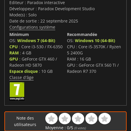
Editeur : Paradox interactive
Développeur : Paradox Development Studio
Mode(s) : Solo
Date de sortie : 22 septembre 2025
Configurations système
Minimum
Recommandée
OS:
Windows 7 (64-Bit)
OS:
Windows 10 (64-Bit)
CPU
: Core i3-530 / FX-6350
CPU : Core i5-3570K / Ryzen
RAM
: 4 GB
5 2400G
GPU
: GeForce GTX 460 /
RAM : 16 GB
Radeon HD 5870
GPU : GeForce GTX 560 Ti /
Espace disque
: 10 GB
Radeon R7 370
Classe d'âge
Note des
utilisateurs
Moyenne :
0
/
5
(
0
votes)