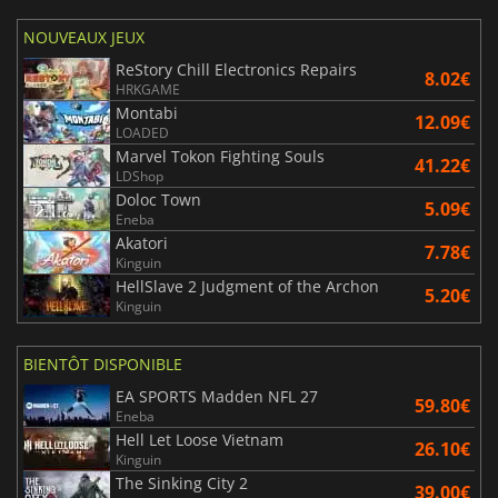
NOUVEAUX JEUX
ReStory Chill Electronics Repairs
8.02€
HRKGAME
Montabi
12.09€
LOADED
Marvel Tokon Fighting Souls
41.22€
LDShop
Doloc Town
5.09€
Eneba
Akatori
7.78€
Kinguin
HellSlave 2 Judgment of the Archon
5.20€
Kinguin
BIENTÔT DISPONIBLE
EA SPORTS Madden NFL 27
59.80€
Eneba
Hell Let Loose Vietnam
26.10€
Kinguin
The Sinking City 2
39.00€