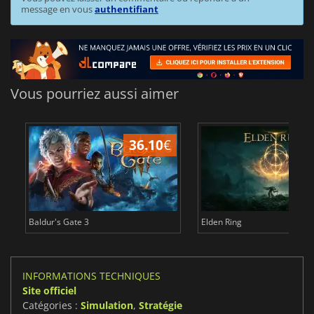
message en vous
authentifiant
Vous pourriez aussi aimer
36.10
€
2
Baldur's Gate 3
Elden Ring
INFORMATIONS TECHNIQUES
Site officiel
Catégories :
Simulation
,
Stratégie