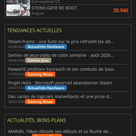
Gamesplanet US
STEINS;GATE RE BOOT
20.94€
Kinguin
TENDANCES ACTUELLES
Steam Frame : une fuite sur le prix refroidit les attentes VR
Actualités Hardware
05/08/2026
Sorties de jeux vidéo de cette semaine - août 2026 (semaine 32)
Sorties Jeux
04/08/2026
Palworld améliore Sunreach et ses combats de boss
Gaming News
31/07/2026
Projet Helix : Microsoft pourrait abandonner Steam
Actualités Hardware
29/07/2026
Des cartes de logiciels malveillants et une prise de contrôle de Discord ont touché Meccha Chameleon
Gaming News
28/07/2026
ACTUALITÉS, BONS PLANS
MARVEL Tōkon dévoile ses débuts et sa feuille de route