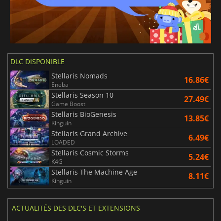
DLC DISPONIBLE
Stellaris Nomads
16.86€
Eneba
Stellaris Season 10
27.49€
Game Boost
Stellaris BioGenesis
13.85€
Kinguin
Stellaris Grand Archive
6.49€
LOADED
Stellaris Cosmic Storms
5.24€
K4G
Stellaris The Machine Age
8.11€
Kinguin
ACTUALITÉS DES DLC'S ET EXTENSIONS