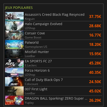
JEUX POPULAIRES
Assassin's Creed Black Flag Resynced
37.75€
Kinguin
Halo Campaign Evolved
28.68€
LDShop
Corsair Cove
16.77€
Game Boost
Palworld
18.20€
Gamesplanet US
Mistfall Hunter
15.95€
LootBar
EA SPORTS FC 27
45.28€
E.Leclerc
Forza Horizon 6
40.35€
LDShop
Call of Duty Black Ops 7
24.50€
Cdiscount
007 First Light
45.02€
LootBar
DRAGON BALL Sparking! ZERO Super Limit Breaking NEO
26.29€
Yuplay