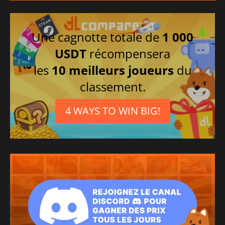
Une cagnotte totale de
1 000
USDT
récompensera
les
10 meilleurs joueurs
du
classement.
4 WAYS TO WIN BIG!