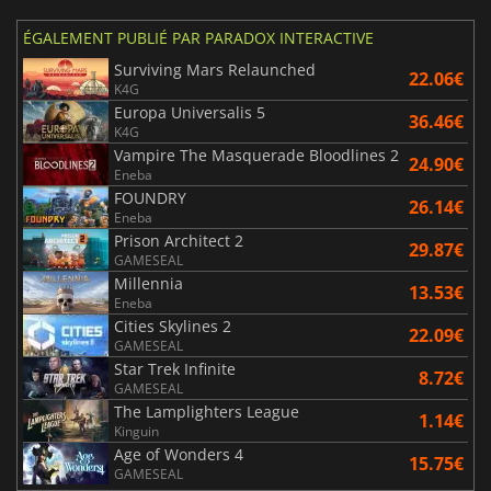
ÉGALEMENT PUBLIÉ PAR PARADOX INTERACTIVE
Surviving Mars Relaunched
22.06€
K4G
Europa Universalis 5
36.46€
K4G
Vampire The Masquerade Bloodlines 2
24.90€
Eneba
FOUNDRY
26.14€
Eneba
Prison Architect 2
29.87€
GAMESEAL
Millennia
13.53€
Eneba
Cities Skylines 2
22.09€
GAMESEAL
Star Trek Infinite
8.72€
GAMESEAL
The Lamplighters League
1.14€
Kinguin
Age of Wonders 4
15.75€
GAMESEAL