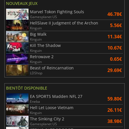
NOUVEAUX JEUX
Marvel Tokon Fighting Souls
46.78€
Gamesplanet US
HellSlave II Judgment of the Archon
5.56€
Kinguin
Big Walk
11.34€
Kinguin
Kill The Shadow
10.67€
Kinguin
Retrowave 2
0.65€
Kinguin
Beast of Reincarnation
29.69€
LDShop
BIENTÔT DISPONIBLE
EA SPORTS Madden NFL 27
59.80€
Eneba
Hell Let Loose Vietnam
26.11€
Kinguin
The Sinking City 2
38.98€
Gamesplanet US