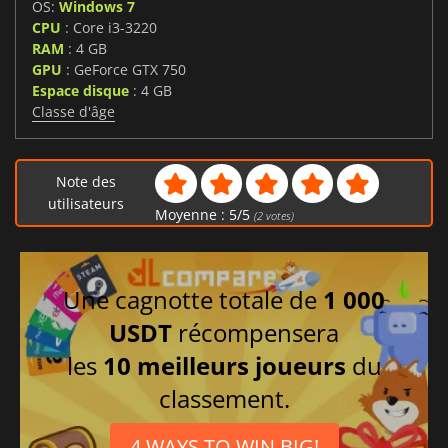
OS:
Windows 7
CPU
: Core i3-3220
RAM
: 4 GB
GPU
: GeForce GTX 750
Espace disque
: 4 GB
Classe d'âge
Note des
utilisateurs
Moyenne :
5
/
5
(
2
votes)
Une cagnotte totale de
1 000
USDT
récompensera
les
10 meilleurs joueurs
du
classement.
4 WAYS TO WIN BIG!