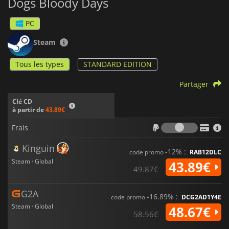
Dogs Bloody Days
PC
Steam
Tous les types
STANDARD EDITION
Partager
Clé CD
à partir de
43.89€
Frais
Frais
Kinguin
-12% :
code promo
RAB12DLC
Steam · Global
43.89€
49.87€
G2A
-16.89% :
code promo
DCG2AD1Y4E
Steam · Global
48.67€
58.56€