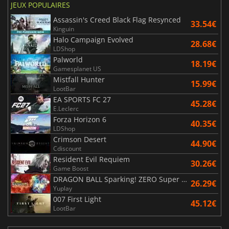
JEUX POPULAIRES
Assassin's Creed Black Flag Resynced
33.54€
Kinguin
Halo Campaign Evolved
28.68€
LDShop
Palworld
18.19€
Gamesplanet US
Mistfall Hunter
15.99€
LootBar
EA SPORTS FC 27
45.28€
E.Leclerc
Forza Horizon 6
40.35€
LDShop
Crimson Desert
44.90€
Cdiscount
Resident Evil Requiem
30.26€
Game Boost
DRAGON BALL Sparking! ZERO Super Limit Breaking NEO
26.29€
Yuplay
007 First Light
45.12€
LootBar