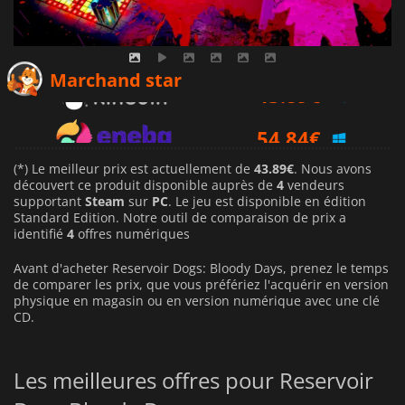
43.89
€
Marchand star
54.84
€
48.67
€
(*) Le meilleur prix est actuellement de
43.89€
. Nous avons
découvert ce produit disponible auprès de
4
vendeurs
supportant
Steam
sur
PC
. Le jeu est disponible en édition
Standard Edition. Notre outil de comparaison de prix a
identifié
4
offres numériques
Avant d'acheter Reservoir Dogs: Bloody Days, prenez le temps
de comparer les prix, que vous préfériez l'acquérir en version
physique en magasin ou en version numérique avec une clé
CD.
Les meilleures offres pour Reservoir