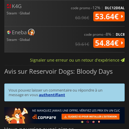
K4G
-12% :
code promo
DLC12DEAL
Steam · Global
53.64€
60.96€
Eneba
-8% :
code promo
DLC8
Steam · Global
54.84€
59.61€
Signaler une erreur ou un retour d'expérience
Avis sur Reservoir Dogs: Bloody Days
Vous pouvez laisser un commentaire ou répondre à un
message en vous
authentifiant