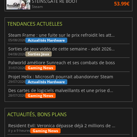
STEINS;GATE RE BOOT
53.99€
Steam
TENDANCES ACTUELLES
Steam Frame : une fuite sur le prix refroidit les attentes VR
Actualités Hardware
05/08/2026
Sorties de jeux vidéo de cette semaine - août 2026 (semaine 32)
Sorties Jeux
04/08/2026
Palworld améliore Sunreach et ses combats de boss
Gaming News
31/07/2026
Projet Helix : Microsoft pourrait abandonner Steam
Actualités Hardware
29/07/2026
Des cartes de logiciels malveillants et une prise de contrôle de Discord ont touché Meccha Chameleon
Gaming News
28/07/2026
ACTUALITÉS, BONS PLANS
Resident Evil: Veronica dépasse déjà 2 millions de wishlists
Gaming News
il y a 9 heures