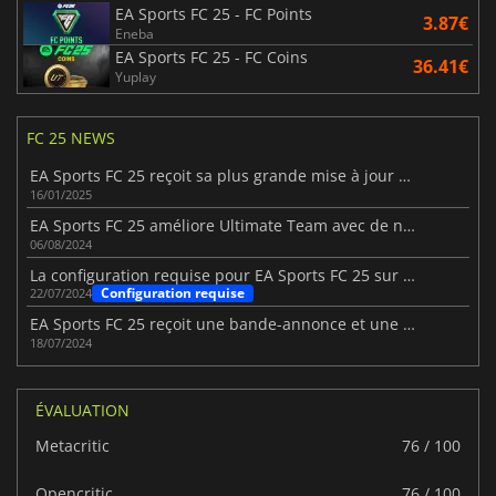
EA Sports FC 25 - FC Points
3.87€
Eneba
EA Sports FC 25 - FC Coins
36.41€
Yuplay
FC 25 NEWS
EA Sports FC 25 reçoit sa plus grande mise à jour de gameplay
16/01/2025
EA Sports FC 25 améliore Ultimate Team avec de nouvelles fonctionnalités
06/08/2024
La configuration requise pour EA Sports FC 25 sur PC a été dévoilée.
Configuration requise
22/07/2024
EA Sports FC 25 reçoit une bande-annonce et une date de sortie
18/07/2024
ÉVALUATION
Metacritic
76 / 100
Opencritic
76 / 100