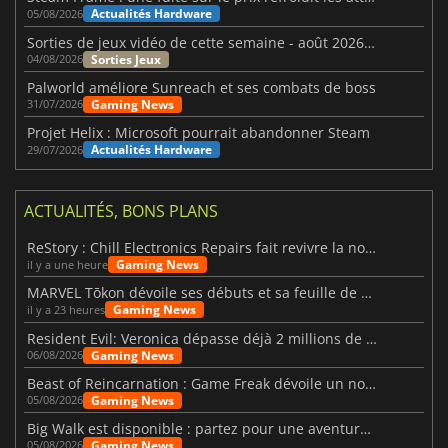
Actualités Hardware
05/08/2026
Sorties de jeux vidéo de cette semaine - août 2026 (semaine 32)
Sorties Jeux
04/08/2026
Palworld améliore Sunreach et ses combats de boss
Gaming News
31/07/2026
Projet Helix : Microsoft pourrait abandonner Steam
Actualités Hardware
29/07/2026
ACTUALITÉS, BONS PLANS
ReStory : Chill Electronics Repairs fait revivre la nostalgie des années 2000
Gaming News
il y a une heure
MARVEL Tōkon dévoile ses débuts et sa feuille de route
Gaming News
il y a 23 heures
Resident Evil: Veronica dépasse déjà 2 millions de wishlists
Gaming News
06/08/2026
Beast of Reincarnation : Game Freak dévoile un nouveau pari
Gaming News
05/08/2026
Big Walk est disponible : partez pour une aventure entre amis
Gaming News
05/08/2026