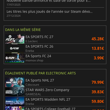
Nouvelle bande-annonce et date de sortie pour EA SPORTS FC 26
17/07/2025
Les titres les plus joués de l'année sur Steam dévoilés
27/12/2024
DANS LA MÊME SÉRIE
EA SPORTS FC 27
45.28€
E.Leclerc
EA SPORTS FC 26
13.81€
Eneba
EA Sports FC 24
3.99€
momox shop
ÉGALEMENT PUBLIÉ PAR ELECTRONIC ARTS
EA Sports NHL 27
79.99€
Cdiscount
STAR WARS Zero Company
39.83€
GAMESEAL
EA SPORTS Madden NFL 27
59.80€
Eneba
EA SPORTS College Football 27