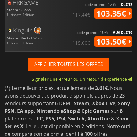
HRKGAME
-12% :
code promo
DLC12
Steam · Global
103.35€
117.44€
Ultimate Edition
Kinguin
-10% :
code promo
AUGDLC10
Steam · Rest of World
103.50€
115.00€
Ultimate Edition
AFFICHER TOUTES LES OFFRES
Signaler une erreur ou un retour d'expérience
(*) Le meilleur prix est actuellement de
3.61€
. Nous
avons découvert ce produit disponible auprès de
23
vendeurs supportant
6
DRM :
Steam, Xbox Live, Sony
PSN, EA app, Nintendo eShop & Epic Games
sur
6
plateformes -
PC, PS5, PS4, Switch, XboxOne & Xbox
Series X
. Le jeu est disponible en
2
éditions. Notre outil
de comparaison de prix a identifié
100
offres