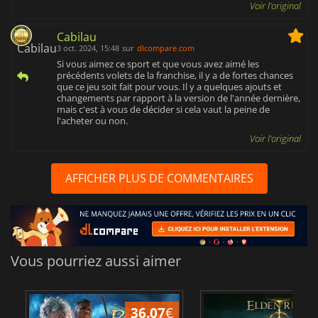
Voir l'original
Cabilau
3 oct. 2024, 15:48
sur
dlcompare.com
Si vous aimez ce sport et que vous avez aimé les
précédents volets de la franchise, il y a de fortes chances
que ce jeu soit fait pour vous. Il y a quelques ajouts et
changements par rapport à la version de l'année dernière,
mais c'est à vous de décider si cela vaut la peine de
l'acheter ou non.
Voir l'original
AFFICHER PLUS DE COMMENTAIRES
Vous pourriez aussi aimer
36.07
€
2