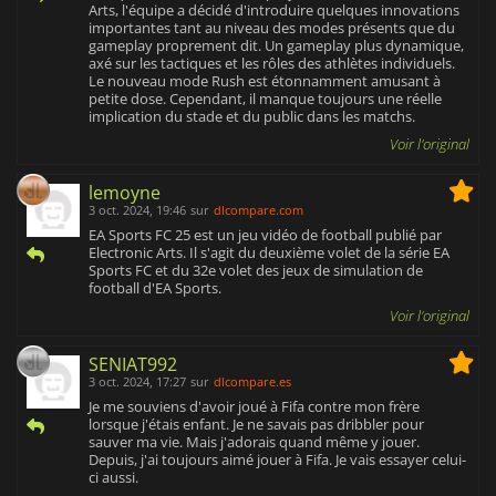
Arts, l'équipe a décidé d'introduire quelques innovations
importantes tant au niveau des modes présents que du
gameplay proprement dit. Un gameplay plus dynamique,
axé sur les tactiques et les rôles des athlètes individuels.
Le nouveau mode Rush est étonnamment amusant à
petite dose. Cependant, il manque toujours une réelle
implication du stade et du public dans les matchs.
Voir l'original
lemoyne
3 oct. 2024, 19:46
sur
dlcompare.com
EA Sports FC 25 est un jeu vidéo de football publié par
Electronic Arts. Il s'agit du deuxième volet de la série EA
Sports FC et du 32e volet des jeux de simulation de
football d'EA Sports.
Voir l'original
SENIAT992
3 oct. 2024, 17:27
sur
dlcompare.es
Je me souviens d'avoir joué à Fifa contre mon frère
lorsque j'étais enfant. Je ne savais pas dribbler pour
sauver ma vie. Mais j'adorais quand même y jouer.
Depuis, j'ai toujours aimé jouer à Fifa. Je vais essayer celui-
ci aussi.