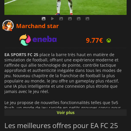
8.90
€
Marchand star
9.77
€
56.99
€
EA SPORTS FC 25
place la barre très haut en matière de
simulation de football, offrant une expérience moderne et
raffinée qui allie technologie de pointe, contrôle tactique
approfondi et authenticité inégalée dans tous les modes de
jeu. Nouveau chapitre de la franchise de football la plus
populaire au monde, le jeu offre un gameplay plus réactif,
une IA plus intelligente et une connexion plus étroite que
jamais avec le jeu réel.
Le jeu propose de nouvelles fonctionnalités telles que 5v5
Rush, un mode de jeu rapide en petits groupes conçu pour
Voir plus
vous maintenir constamment au cœur de l'action. Avec moins
de joueurs sur le terrain, Rush met l'accent sur le talent, la
Les meilleures offres pour EA FC 25
créativité et la prise de décision rapide, offrant une
expérience compétitive inédite, que vous jouiez en solo ou