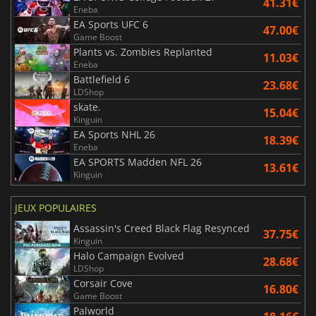
41.31€
Eneba
EA Sports UFC 6
47.00€
Game Boost
Plants vs. Zombies Replanted
11.03€
Eneba
Battlefield 6
23.68€
LDShop
skate.
15.04€
Kinguin
EA Sports NHL 26
18.39€
Eneba
EA SPORTS Madden NFL 26
13.61€
Kinguin
JEUX POPULAIRES
Assassin's Creed Black Flag Resynced
37.75€
Kinguin
Halo Campaign Evolved
28.68€
LDShop
Corsair Cove
16.80€
Game Boost
Palworld