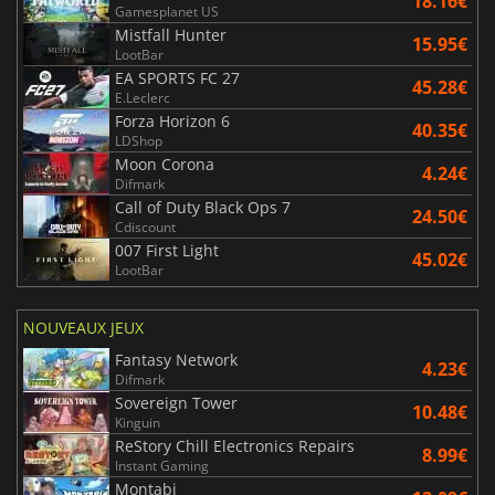
18.16€
Gamesplanet US
Mistfall Hunter
15.95€
LootBar
EA SPORTS FC 27
45.28€
E.Leclerc
Forza Horizon 6
40.35€
LDShop
Moon Corona
4.24€
Difmark
Call of Duty Black Ops 7
24.50€
Cdiscount
007 First Light
45.02€
LootBar
NOUVEAUX JEUX
Fantasy Network
4.23€
Difmark
Sovereign Tower
10.48€
Kinguin
ReStory Chill Electronics Repairs
8.99€
Instant Gaming
Montabi