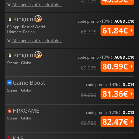
des stades emblématiques et les compétitions les plus
49.99€
Afficher les offres similaires
importantes du monde,
EA SPORTS FC 25
offre une
authenticité inégalée. Chaque match, mode et moment sont
conçus pour refléter le jeu moderne, ce qui fait de ce jeu
Kinguin
-10% :
code promo
AUGDLC10
l'expérience footballistique la plus complète et la plus réaliste
EA app · Rest of World
61.84€
disponible aujourd'hui.
68.71€
Ultimate Edition
Afficher les offres similaires
Kinguin
-10% :
code promo
AUGDLC10
Steam · Global
80.99€
89.99€
Game Boost
-14% :
code promo
DLC14
Steam · Global
81.36€
94.60€
HRKGAME
-12% :
code promo
DLC12
Steam · Global
82.47€
93.72€
K4G