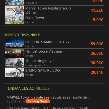
12.09€
LOADED
Marvel Tokon Fighting Souls
41.22€
LDShop
Doloc Town
5.09€
Eneba
BIENTÔT DISPONIBLE
EA SPORTS Madden NFL 27
59.80€
Eneba
Hell Let Loose Vietnam
26.08€
Kinguin
The Sinking City 2
38.92€
Gamesplanet US
STEINS;GATE RE BOOT
20.14€
Kinguin
TENDANCES ACTUELLES
MARVEL Tōkon dévoile ses débuts et sa feuille de route
Gaming News
il y a 23 heures
Steam Frame : une fuite sur le prix refroidit les attentes VR