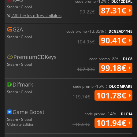
-12% :
code promo
DLC12DEAL
Steam · Global
87.31€
99.22€
Afficher les offres similaires
G2A
-13.85% :
code promo
DCG2AD1Y4E
Steam · Global
90.41€
104.95€
PremiumCDKeys
-8% :
code promo
DLC8
Steam · Global
99.18€
107.80€
Difmark
-15% :
code promo
DLCOMPARE
Steam · Global
101.78€
119.74€
Game Boost
-14% :
code promo
DLC14
Steam · Global
101.94€
118.54€
Ultimate Edition