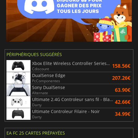
PÉRIPHÉRIQUES SUGGÉRÉS
Xbox Elite Wireless Controller Series 2 - Noir
158.56€
Cdiscount
DualSense Edge
207.26€
PcComponentes
Sony DualSense
63.90€
Alternate
Ultimate 2.4G Controleur sans fil - Blanc
42.66€
Darty
Ultimate Controleur Filaire - Noir
34.99€
Darty
EA FC 25 CARTES PRÉPAYÉES