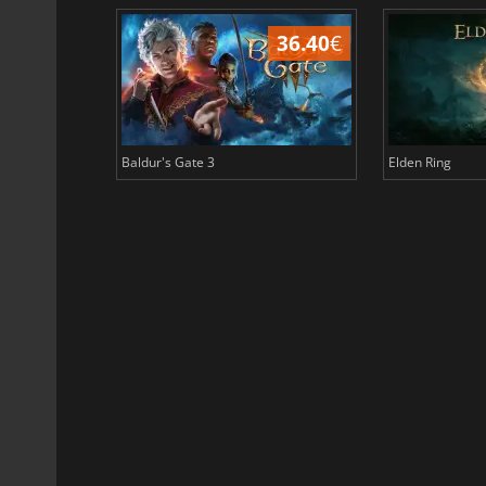
45.16
€
36.40
€
Baldur's Gate 3
Elden Ring