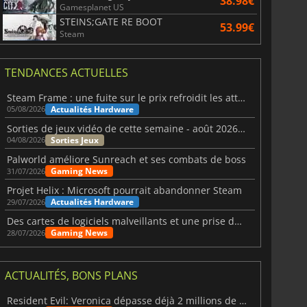
38.98€
Gamesplanet US
STEINS;GATE RE BOOT
53.99€
Steam
TENDANCES ACTUELLES
Steam Frame : une fuite sur le prix refroidit les attentes VR
Actualités Hardware
05/08/2026
Sorties de jeux vidéo de cette semaine - août 2026 (semaine 32)
Sorties Jeux
04/08/2026
Palworld améliore Sunreach et ses combats de boss
Gaming News
31/07/2026
Projet Helix : Microsoft pourrait abandonner Steam
Actualités Hardware
29/07/2026
Des cartes de logiciels malveillants et une prise de contrôle de Discord ont touché Meccha Chameleon
Gaming News
28/07/2026
ACTUALITÉS, BONS PLANS
Resident Evil: Veronica dépasse déjà 2 millions de wishlists