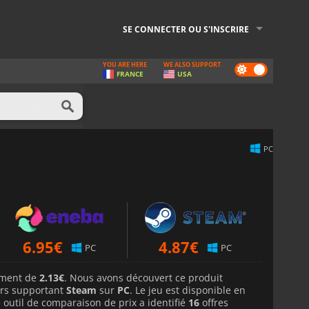
SE CONNECTER OU S'INSCRIRE
YOU ARE HERE
WE ALSO SUPPORT
Dark
FRANCE
USA
mode
PC
6.95
€
4.87
€
PC
PC
lement de
2.13€
. Nous avons découvert ce produit
rs supportant
Steam
sur
PC
. Le jeu est disponible en
 outil de comparaison de prix a identifié
16
offres