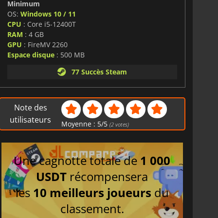
Minimum
OS:
Windows 10 / 11
CPU
: Core i5-12400T
RAM
: 4 GB
GPU
: FireMV 2260
Espace disque
: 500 MB
77 Succès Steam
Note des
utilisateurs
Moyenne :
5
/
5
(
2
votes)
Une cagnotte totale de
1 000
USDT
récompensera
les
10 meilleurs joueurs
du
classement.