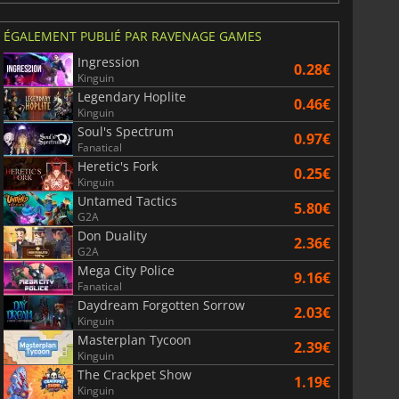
ÉGALEMENT PUBLIÉ PAR RAVENAGE GAMES
Ingression
0.28€
Kinguin
Legendary Hoplite
0.46€
Kinguin
Soul's Spectrum
0.97€
Fanatical
Heretic's Fork
0.25€
Kinguin
Untamed Tactics
5.80€
G2A
Don Duality
2.36€
G2A
Mega City Police
9.16€
Fanatical
Daydream Forgotten Sorrow
2.03€
Kinguin
Masterplan Tycoon
2.39€
Kinguin
The Crackpet Show
1.19€
Kinguin