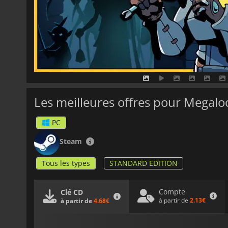
Les meilleures offres pour Megalo
PC
Steam
Tous les types
STANDARD EDITION
Compte
Clé CD
à partir de
2.13€
à partir de
4.68€