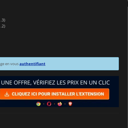
.3)
.2)
age en vous
authentifiant