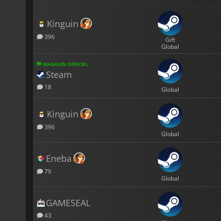
Kinguin
396
Gift
Global
MAGASIN OFFICIEL
Steam
18
Global
Kinguin
396
Global
Eneba
79
Global
GAMESEAL
43