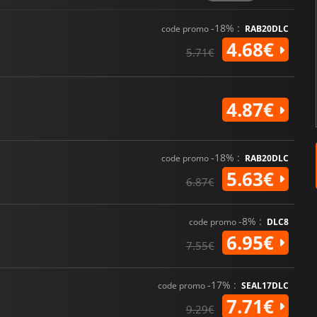
-18% :
code promo
RAB20DLC
4.68€
5.71€
4.87€
-18% :
code promo
RAB20DLC
5.63€
6.87€
-8% :
code promo
DLC8
6.95€
7.55€
-17% :
code promo
SEAL17DLC
7.71€
9.29€