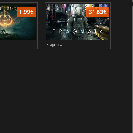
1.99
€
31.63
€
Pragmata
Total 