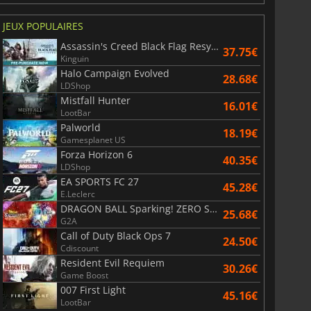
6.77
€
15.48
€
JEUX POPULAIRES
Assassin's Creed Black Flag Resynced
37.75€
Kinguin
Halo Campaign Evolved
28.68€
LDShop
Mistfall Hunter
War WARHAMMER 3
Lies Of P
16.01€
LootBar
Palworld
18.19€
Gamesplanet US
Forza Horizon 6
40.35€
LDShop
EA SPORTS FC 27
45.28€
E.Leclerc
DRAGON BALL Sparking! ZERO Super Limit Breaking NEO
25.68€
G2A
Call of Duty Black Ops 7
24.50€
Cdiscount
Resident Evil Requiem
30.26€
Game Boost
007 First Light
45.16€
LootBar