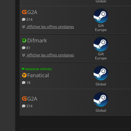
Global
G2A
314
Gift
Afficher les offres similaires
Europe
Difmark
81
Gift
Afficher les offres similaires
Europe
MAGASIN OFFICIEL
Fanatical
18
Global
G2A
314
Global