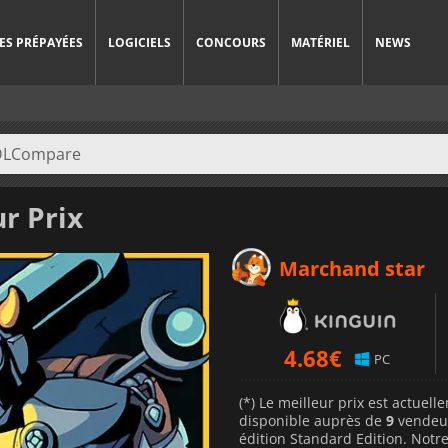
ES PRÉPAYÉES
LOGICIELS
CONCOURS
MATÉRIEL
NEWS
r Prix
Marchand star
4.68
€
PC
(*) Le meilleur prix est actuel
disponible auprès de
9
vendeu
édition Standard Edition. Notre