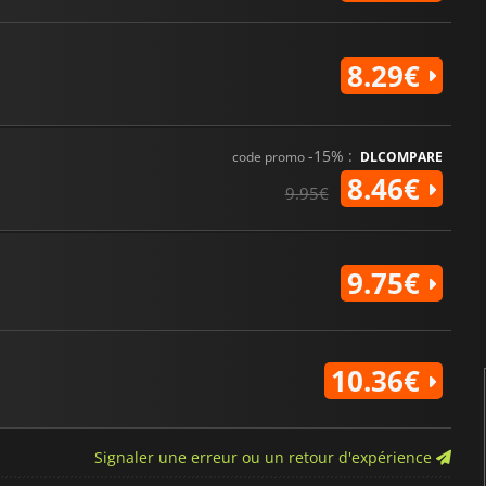
8.29€
-15% :
code promo
DLCOMPARE
8.46€
9.95€
9.75€
10.36€
Signaler une erreur ou un retour d'expérience