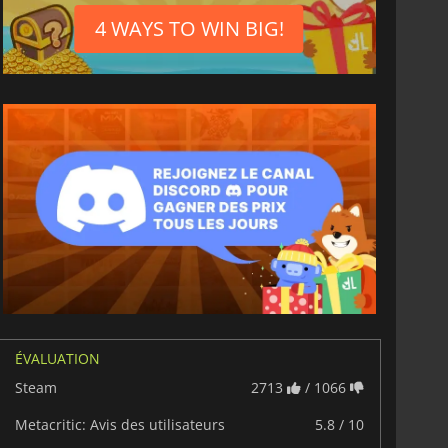
4 WAYS TO WIN BIG!
ÉVALUATION
Steam
2713
/ 1066
Metacritic: Avis des utilisateurs
5.8 / 10