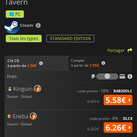
Tavern
PC
Steam
Tous les types
STANDARD EDITION
Partager
Compte
Clé CD
à partir de
5.95€
à partir de
5.58€
Frais
Frais
Kinguin
-18% :
code promo
RAB20DLC
Steam · Global
5.58€
6.81€
Eneba
-8% :
code promo
DLC8
Steam · Global
6.26€
6.80€