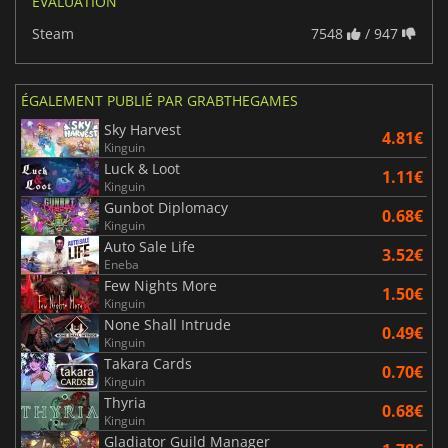
ÉVALUATION
Steam
7548
/ 947
ÉGALEMENT PUBLIÉ PAR GRABTHEGAMES
Sky Harvest
4.81€
Kinguin
Luck & Loot
1.11€
Kinguin
Gunbot Diplomacy
0.68€
Kinguin
Auto Sale Life
3.52€
Eneba
Few Nights More
1.50€
Kinguin
None Shall Intrude
0.49€
Kinguin
Takara Cards
0.70€
Kinguin
Thyria
0.68€
Kinguin
Gladiator Guild Manager