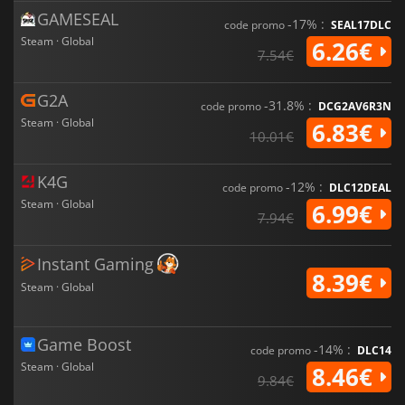
GAMESEAL
-17% :
code promo
SEAL17DLC
Steam · Global
6.26€
7.54€
G2A
-31.8% :
code promo
DCG2AV6R3N
Steam · Global
6.83€
10.01€
K4G
-12% :
code promo
DLC12DEAL
Steam · Global
6.99€
7.94€
Instant Gaming
8.39€
Steam · Global
Game Boost
-14% :
code promo
DLC14
Steam · Global
8.46€
9.84€