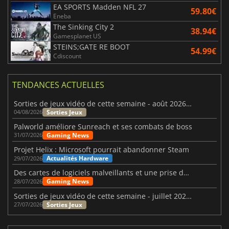
EA SPORTS Madden NFL 27
59.80€
Eneba
The Sinking City 2
38.94€
Gamesplanet US
STEINS;GATE RE BOOT
54.99€
Cdiscount
TENDANCES ACTUELLES
Sorties de jeux vidéo de cette semaine - août 2026 (semaine 32)
Sorties Jeux
04/08/2026
Palworld améliore Sunreach et ses combats de boss
Gaming News
31/07/2026
Projet Helix : Microsoft pourrait abandonner Steam
Actualités Hardware
29/07/2026
Des cartes de logiciels malveillants et une prise de contrôle de Discord ont touché Meccha Chameleon
Gaming News
28/07/2026
Sorties de jeux vidéo de cette semaine - juillet 2026 (semaine 31)
Sorties Jeux
27/07/2026