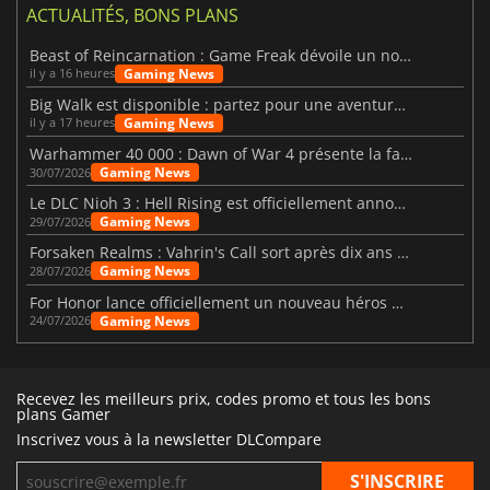
ACTUALITÉS, BONS PLANS
Beast of Reincarnation : Game Freak dévoile un nouveau pari
Gaming News
il y a 16 heures
Big Walk est disponible : partez pour une aventure entre amis
Gaming News
il y a 17 heures
Warhammer 40 000 : Dawn of War 4 présente la faction des Nécrons
Gaming News
30/07/2026
Le DLC Nioh 3 : Hell Rising est officiellement annoncé
Gaming News
29/07/2026
Forsaken Realms : Vahrin's Call sort après dix ans de développement
Gaming News
28/07/2026
For Honor lance officiellement un nouveau héros nommé Arakure
Gaming News
24/07/2026
Recevez les meilleurs prix, codes promo et tous les bons
plans Gamer
Inscrivez vous à la newsletter DLCompare