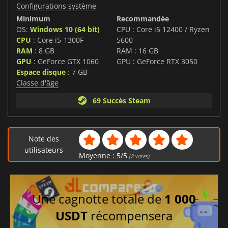
Configurations système
Minimum
Recommandée
OS:
Windows 10 (64 bit)
CPU : Core i5 12400 / Ryzen
CPU
: Core i5-1300F
5600
RAM
: 8 GB
RAM : 16 GB
GPU
: GeForce GTX 1060
GPU : GeForce RTX 3050
Espace disque
: 7 GB
Classe d'âge
69 Succès Steam
Note des
utilisateurs
Moyenne :
5
/
5
(
2
votes)
Une cagnotte totale de
1 000
USDT
récompensera