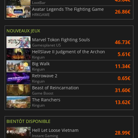
LootBar
Avatar Legends The Fighting Game
26.86€
HRKGAME
NOUVEAUX JEUX
Marvel Tokon Fighting Souls
46.73€
Gamesplanet US
HellSlave II Judgment of the Archon
5.61€
Kinguin
Big Walk
11.34€
Kinguin
Retrowave 2
0.65€
Kinguin
Beast of Reincarnation
31.60€
Game Boost
The Ranchers
13.62€
Kinguin
BIENTÔT DISPONIBLE
Hell Let Loose Vietnam
28.99€
Instant Gaming