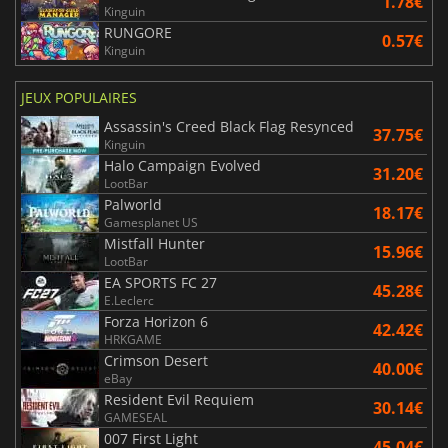
1.78€
Kinguin
RUNGORE
0.57€
Kinguin
JEUX POPULAIRES
Assassin's Creed Black Flag Resynced
37.75€
Kinguin
Halo Campaign Evolved
31.20€
LootBar
Palworld
18.17€
Gamesplanet US
Mistfall Hunter
15.96€
LootBar
EA SPORTS FC 27
45.28€
E.Leclerc
Forza Horizon 6
42.42€
HRKGAME
Crimson Desert
40.00€
eBay
Resident Evil Requiem
30.14€
GAMESEAL
007 First Light
45.04€