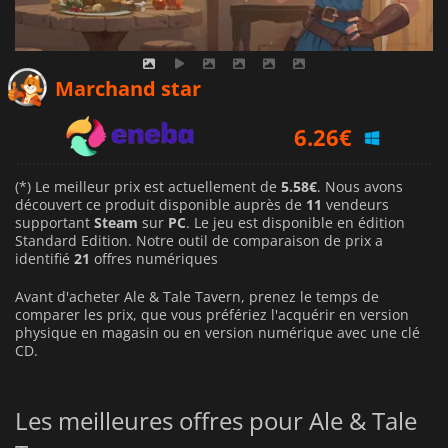
5.58
€
Marchand star
6.26
€
8.39
€
(*) Le meilleur prix est actuellement de
5.58€
. Nous avons
découvert ce produit disponible auprès de
11
vendeurs
supportant
Steam
sur
PC
. Le jeu est disponible en édition
Standard Edition. Notre outil de comparaison de prix a
identifié
21
offres numériques
Avant d'acheter Ale & Tale Tavern, prenez le temps de
comparer les prix, que vous préfériez l'acquérir en version
physique en magasin ou en version numérique avec une clé
CD.
Les meilleures offres pour Ale & Tale