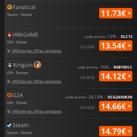
Fanatical
11.73€
Steam · Global
HRKGAME
-12% :
code promo
DLC12
Gift · Global
13.54€
15.39€
Afficher les offres similaires
Kinguin
-16% :
code promo
RAB18DLC
Gift · Europe
14.12€
16.81€
Afficher les offres similaires
G2A
-24.13% :
code promo
DCG2AV6R3N
Gift · Global
14.66€
19.32€
Afficher les offres similaires
Steam
14.79€
Steam · Global