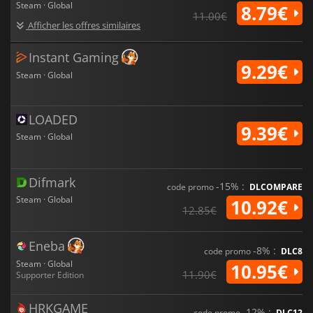
Steam · Global
8.79€
11.00€
Afficher les offres similaires
Instant Gaming
9.29€
Steam · Global
LOADED
9.39€
Steam · Global
Difmark
-15% :
code promo
DLCOMPARE
Steam · Global
10.92€
12.85€
Eneba
-8% :
code promo
DLC8
Steam · Global
10.95€
11.90€
Supporter Edition
HRKGAME
-12% :
code promo
DLC12