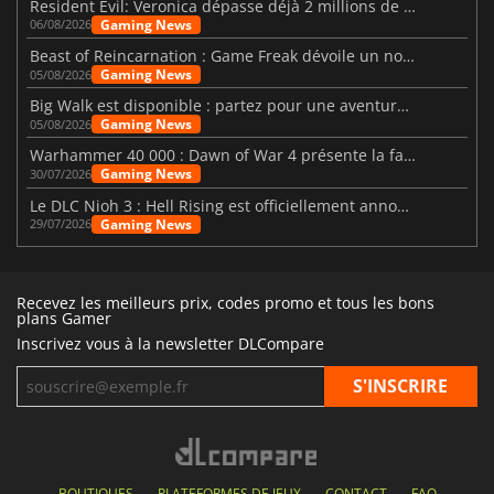
Resident Evil: Veronica dépasse déjà 2 millions de wishlists
Gaming News
06/08/2026
Beast of Reincarnation : Game Freak dévoile un nouveau pari
Gaming News
05/08/2026
Big Walk est disponible : partez pour une aventure entre amis
Gaming News
05/08/2026
Warhammer 40 000 : Dawn of War 4 présente la faction des Nécrons
Gaming News
30/07/2026
Le DLC Nioh 3 : Hell Rising est officiellement annoncé
Gaming News
29/07/2026
Recevez les meilleurs prix, codes promo et tous les bons
plans Gamer
Inscrivez vous à la newsletter DLCompare
BOUTIQUES
PLATEFORMES DE JEUX
CONTACT
FAQ