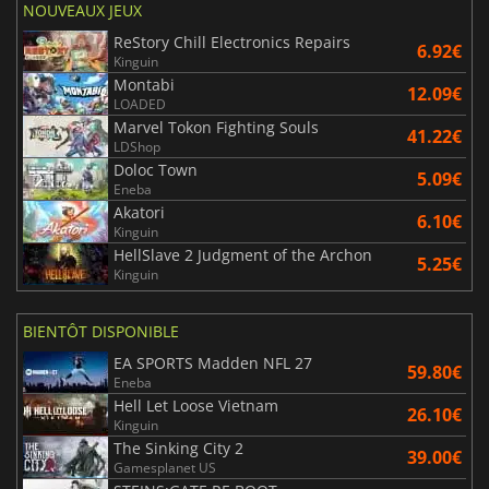
NOUVEAUX JEUX
ReStory Chill Electronics Repairs
6.92€
Kinguin
Montabi
12.09€
LOADED
Marvel Tokon Fighting Souls
41.22€
LDShop
Doloc Town
5.09€
Eneba
Akatori
6.10€
Kinguin
HellSlave 2 Judgment of the Archon
5.25€
Kinguin
BIENTÔT DISPONIBLE
EA SPORTS Madden NFL 27
59.80€
Eneba
Hell Let Loose Vietnam
26.10€
Kinguin
The Sinking City 2
39.00€
Gamesplanet US