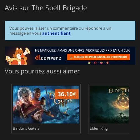
Avis sur The Spell Brigade
Vous pouvez laisser un commentaire ou répondre à un
message en vous
authentifiant
Vous pourriez aussi aimer
36.10
€
2
Baldur's Gate 3
Elden Ring