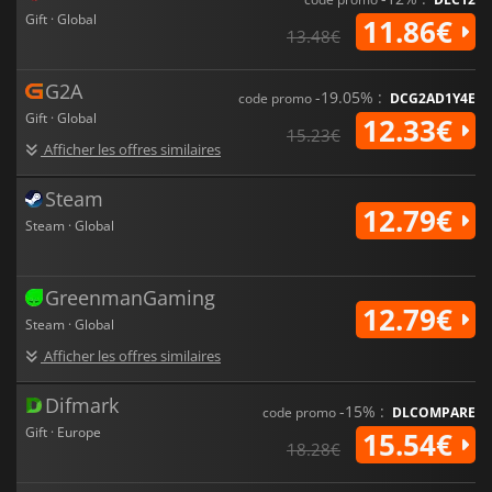
Gift · Global
11.86€
13.48€
G2A
-19.05% :
code promo
DCG2AD1Y4E
Gift · Global
12.33€
15.23€
Afficher les offres similaires
Steam
12.79€
Steam · Global
GreenmanGaming
12.79€
Steam · Global
Afficher les offres similaires
Difmark
-15% :
code promo
DLCOMPARE
Gift · Europe
15.54€
18.28€