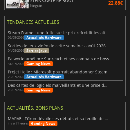
STEINS;GATE RE BOOT
22.88€
Kinguin
TENDANCES ACTUELLES
Steam Frame : une fuite sur le prix refroidit les attentes VR
Actualités Hardware
05/08/2026
Sorties de jeux vidéo de cette semaine - août 2026 (semaine 32)
Sorties Jeux
04/08/2026
Palworld améliore Sunreach et ses combats de boss
Gaming News
31/07/2026
Projet Helix : Microsoft pourrait abandonner Steam
Actualités Hardware
29/07/2026
Des cartes de logiciels malveillants et une prise de contrôle de Discord ont touché Meccha Chameleon
Gaming News
28/07/2026
ACTUALITÉS, BONS PLANS
MARVEL Tōkon dévoile ses débuts et sa feuille de route
Gaming News
il y a 7 heures