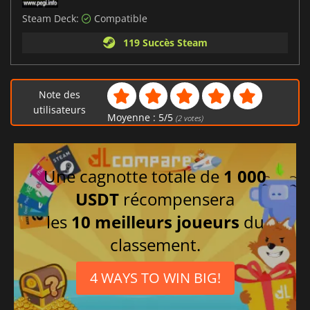
Steam Deck:
Compatible
119 Succès Steam
Note des
utilisateurs
Moyenne :
5
/
5
(
2
votes)
Une cagnotte totale de
1 000
USDT
récompensera
les
10 meilleurs joueurs
du
classement.
4 WAYS TO WIN BIG!