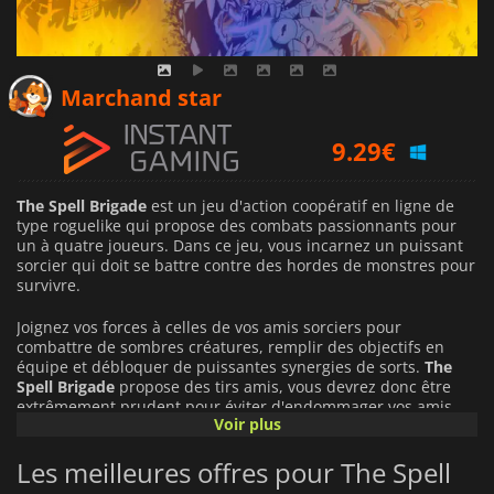
5.05
€
Marchand star
9.29
€
8.79
€
The Spell Brigade
est un jeu d'action coopératif en ligne de
type roguelike qui propose des combats passionnants pour
un à quatre joueurs. Dans ce jeu, vous incarnez un puissant
sorcier qui doit se battre contre des hordes de monstres pour
survivre.
Joignez vos forces à celles de vos amis sorciers pour
combattre de sombres créatures, remplir des objectifs en
équipe et débloquer de puissantes synergies de sorts.
The
Spell Brigade
propose des tirs amis, vous devrez donc être
extrêmement prudent pour éviter d'endommager vos amis.
Voir plus
Cependant, la coordination est indispensable dans cette
aventure à l'enfer de balles si vous voulez survivre.
Les meilleures offres pour The Spell
Personnalisez et améliorez vos sorts pour déchaîner la
destruction sur vos ennemis et combinez vos attaques avec