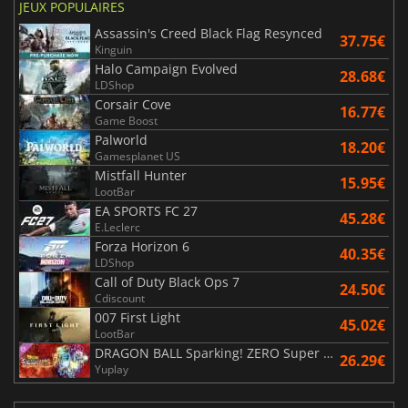
JEUX POPULAIRES
Assassin's Creed Black Flag Resynced
37.75€
Kinguin
Halo Campaign Evolved
28.68€
LDShop
Corsair Cove
16.77€
Game Boost
Palworld
18.20€
Gamesplanet US
Mistfall Hunter
15.95€
LootBar
EA SPORTS FC 27
45.28€
E.Leclerc
Forza Horizon 6
40.35€
LDShop
Call of Duty Black Ops 7
24.50€
Cdiscount
007 First Light
45.02€
LootBar
DRAGON BALL Sparking! ZERO Super Limit Breaking NEO
26.29€
Yuplay