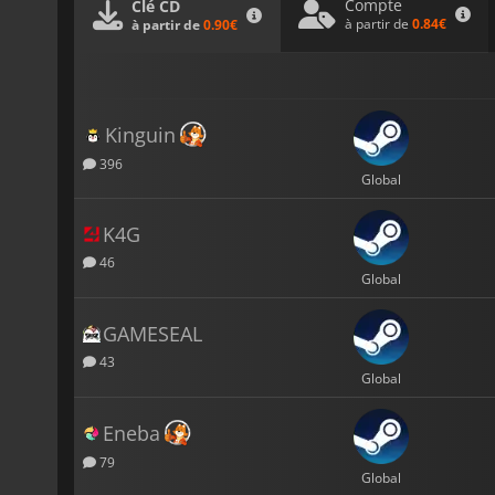
Compte
Clé CD
à partir de
0.84€
à partir de
0.90€
Kinguin
396
Global
K4G
46
Global
GAMESEAL
43
Global
Eneba
79
Global