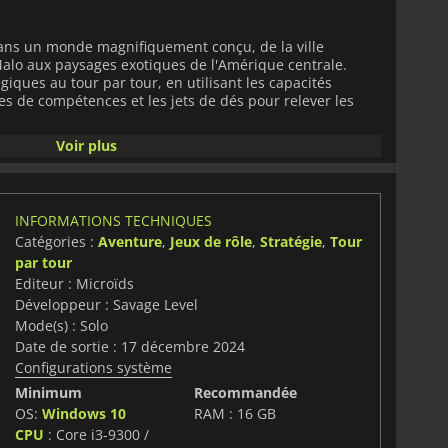
dans un monde magnifiquement conçu, de la ville
Malo aux paysages exotiques de l'Amérique centrale.
giques au tour par tour, en utilisant les capacités
es de compétences et les jets de dés pour relever les
Voir plus
 type bande dessinée, le jeu offre une expérience
historiques, y compris les costumes et les armes.
ers divers environnements dans l'ultime aventure pirate
on
.
INFORMATIONS TECHNIQUES
Catégories :
Aventure
,
Jeux de rôle
,
Stratégie
,
Tour
par tour
Editeur : Microïds
Développeur : Savage Level
Mode(s) : Solo
Date de sortie : 17 décembre 2024
Configurations système
Minimum
Recommandée
OS:
Windows 10
RAM : 16 GB
CPU
: Core i3-9300 /