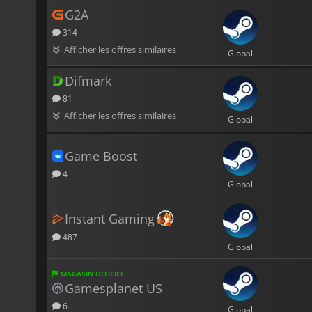
G2A
314
Afficher les offres similaires
Global
Difmark
81
Afficher les offres similaires
Global
Game Boost
4
Global
Instant Gaming
487
Global
MAGASIN OFFICIEL
Gamesplanet US
6
Global