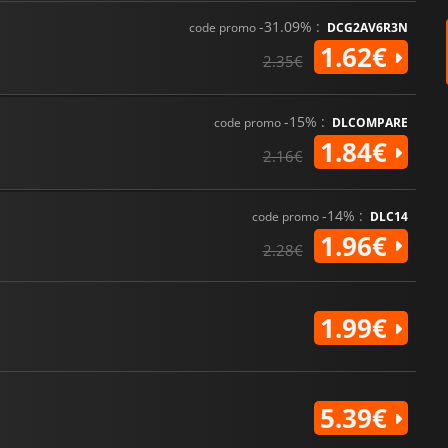
-31.09% :
code promo
DCG2AV6R3N
1.62€
2.35€
-15% :
code promo
DLCOMPARE
1.84€
2.16€
-14% :
code promo
DLC14
1.96€
2.28€
1.99€
5.39€