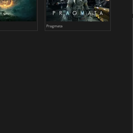
Pragmata
Total 