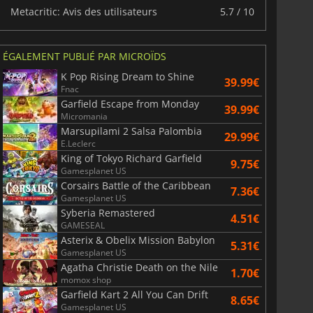
Metacritic: Avis des utilisateurs
5.7 / 10
ÉGALEMENT PUBLIÉ PAR MICROÏDS
K Pop Rising Dream to Shine
39.99€
Fnac
Garfield Escape from Monday
39.99€
Micromania
Marsupilami 2 Salsa Palombia
29.99€
E.Leclerc
King of Tokyo Richard Garfield
9.75€
Gamesplanet US
Corsairs Battle of the Caribbean
7.36€
Gamesplanet US
Syberia Remastered
4.51€
GAMESEAL
Asterix & Obelix Mission Babylon
5.31€
Gamesplanet US
Agatha Christie Death on the Nile
1.70€
momox shop
6.75
€
15.48
€
Garfield Kart 2 All You Can Drift
8.65€
Gamesplanet US