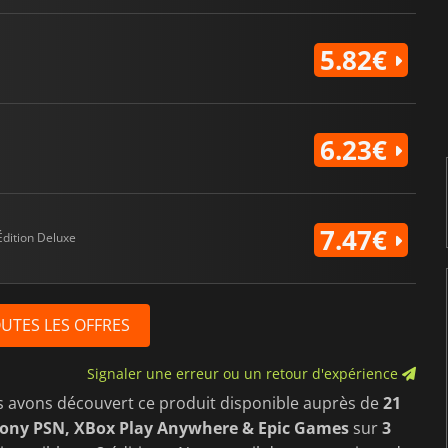
5.82€
6.23€
7.47€
Édition Deluxe
OUTES LES OFFRES
Signaler une erreur ou un retour d'expérience
s avons découvert ce produit disponible auprès de
21
Sony PSN, XBox Play Anywhere & Epic Games
sur
3