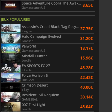
Space Adventure Cobra The Awakening
8.65€
Gamesplanet US
JEUX POPULAIRES
War WARHAMMER 3
Lies Of P
Assassin's Creed Black Flag Resynced
37.75€
Kinguin
Halo Campaign Evolved
31.20€
LootBar
Palworld
18.17€
Gamesplanet US
Mistfall Hunter
15.96€
LootBar
EA SPORTS FC 27
45.28€
E.Leclerc
Forza Horizon 6
42.42€
HRKGAME
Crimson Desert
40.00€
eBay
Resident Evil Requiem
30.14€
GAMESEAL
007 First Light
45.04€
LootBar