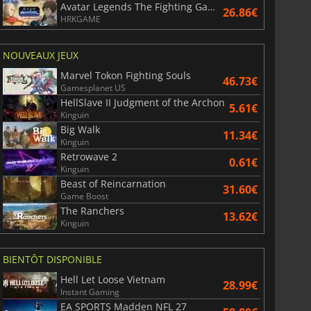
Avatar Legends The Fighting Game
26.86€
HRKGAME
NOUVEAUX JEUX
Marvel Tokon Fighting Souls
46.73€
Gamesplanet US
HellSlave II Judgment of the Archon
5.61€
Kinguin
Big Walk
11.34€
Kinguin
Retrowave 2
0.61€
Kinguin
Beast of Reincarnation
31.60€
Game Boost
The Ranchers
13.62€
Kinguin
BIENTÔT DISPONIBLE
Hell Let Loose Vietnam
28.99€
Instant Gaming
EA SPORTS Madden NFL 27