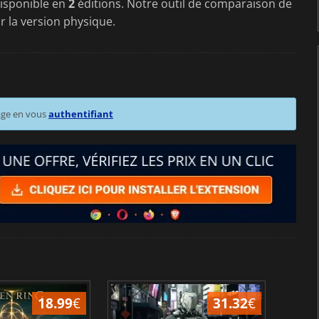
 disponible en
2
éditions. Notre outil de comparaison de
r la version physique.
age en vous
authentifiant
18.99
€
31.32
€