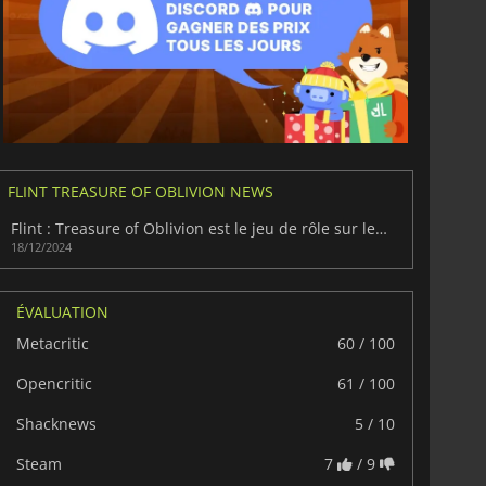
FLINT TREASURE OF OBLIVION NEWS
Flint : Treasure of Oblivion est le jeu de rôle sur le thème des pirates que vous attendiez.
18/12/2024
ÉVALUATION
Metacritic
60 / 100
Opencritic
61 / 100
Shacknews
5 / 10
Steam
7
/ 9