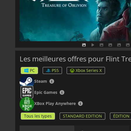
Les meilleures offres pour Flint Tr
PC
PS5
Xbox Series X
Steam
Epic Games
XBox Play Anywhere
Tous les types
STANDARD EDITION
ÉDITION