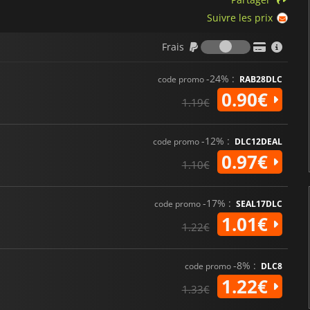
Suivre les prix
Frais
Frais
-24% :
code promo
RAB28DLC
0.90€
1.19€
-12% :
code promo
DLC12DEAL
0.97€
1.10€
-17% :
code promo
SEAL17DLC
1.01€
1.22€
-8% :
code promo
DLC8
1.22€
1.33€