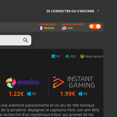
SE CONNECTER OU S'INSCRIRE
YOU ARE HERE
WE ALSO SUPPORT
Dark
FRANCE
USA
mode
PC
PS5
Xbox Series X
1.22
€
1.99
€
PC
PC
 une aventure passionnante et un jeu de rôle tactique
de la piraterie. Rejoignez le capitaine Flint, son ami Billy
la recherche d'un mystérieux trésor qui promet de les