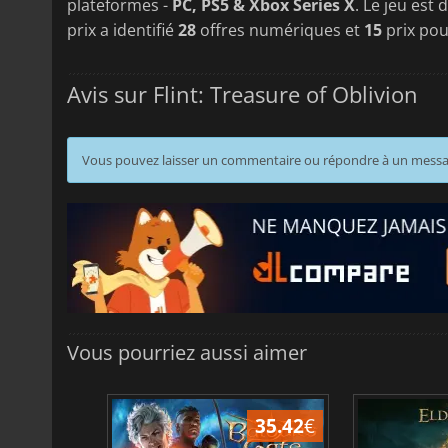
plateformes -
PC, PS5 & Xbox Series X
. Le jeu est
prix a identifié
28
offres numériques et
15
prix pou
Avis sur Flint: Treasure of Oblivion
Vous pouvez laisser un commentaire ou répondre à un mess
Vous pourriez aussi aimer
45.04
€
35.42
€