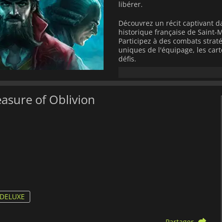
libérer.
Découvrez un récit captivant 
historique française de Saint-
Participez à des combats straté
uniques de l'équipage, les cart
défis.
Avec sa narration dynamique de
immersive enrichie de détails 
Préparez-vous à voyager à trav
easure of Oblivion
avec
Flint - Treasure of Oblivi
 DELUXE
Partager