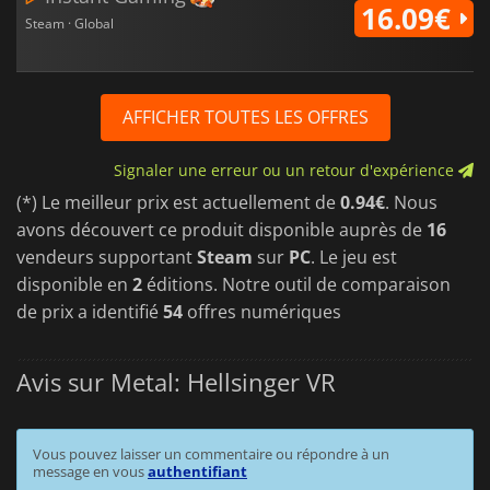
16.09€
Steam · Global
AFFICHER TOUTES LES OFFRES
Signaler une erreur ou un retour d'expérience
(*) Le meilleur prix est actuellement de
0.94€
. Nous
avons découvert ce produit disponible auprès de
16
vendeurs supportant
Steam
sur
PC
. Le jeu est
disponible en
2
éditions. Notre outil de comparaison
de prix a identifié
54
offres numériques
Avis sur Metal: Hellsinger VR
Vous pouvez laisser un commentaire ou répondre à un
message en vous
authentifiant