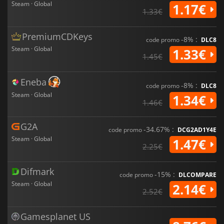
Steam · Global
1.17€
1.33€
PremiumCDKeys
-8% :
code promo
DLC8
Steam · Global
1.33€
1.45€
Eneba
-8% :
code promo
DLC8
Steam · Global
1.34€
1.46€
G2A
-34.67% :
code promo
DCG2AD1Y4E
Steam · Global
1.47€
2.25€
Difmark
-15% :
code promo
DLCOMPARE
Steam · Global
2.14€
2.52€
Gamesplanet US