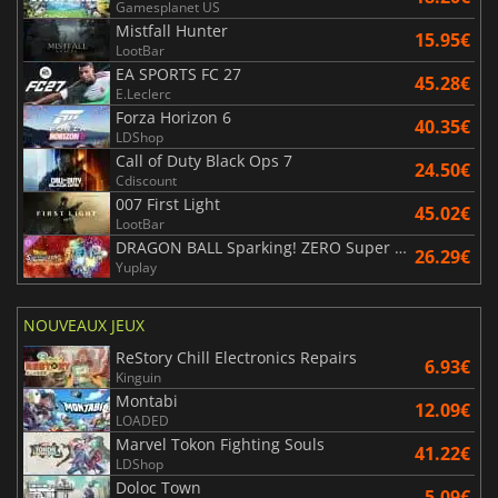
Gamesplanet US
Mistfall Hunter
15.95€
LootBar
EA SPORTS FC 27
45.28€
E.Leclerc
Forza Horizon 6
40.35€
LDShop
Call of Duty Black Ops 7
24.50€
Cdiscount
007 First Light
45.02€
LootBar
DRAGON BALL Sparking! ZERO Super Limit Breaking NEO
26.29€
Yuplay
NOUVEAUX JEUX
ReStory Chill Electronics Repairs
6.93€
Kinguin
Montabi
12.09€
LOADED
Marvel Tokon Fighting Souls
41.22€
LDShop
Doloc Town
5.09€