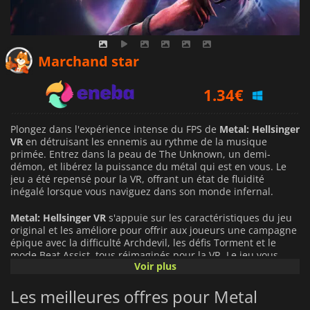
0.94
€
Marchand star
1.34
€
16.09
€
Plongez dans l'expérience intense du FPS de
Metal: Hellsinger
VR
en détruisant les ennemis au rythme de la musique
primée. Entrez dans la peau de The Unknown, un demi-
démon, et libérez la puissance du métal qui est en vous. Le
jeu a été repensé pour la VR, offrant un état de fluidité
inégalé lorsque vous naviguez dans son monde infernal.
Metal: Hellsinger VR
s'appuie sur les caractéristiques du jeu
original et les améliore pour offrir aux joueurs une campagne
épique avec la difficulté Archdevil, les défis Torment et le
mode Beat Assist, tous réimaginés pour la VR. Le jeu vous
Voir plus
permet de combattre des hordes d'ennemis et de les abattre
à l'aide d'armes uniques, déclenchant une dévastation
Les meilleures offres pour Metal
extrême au rythme de la musique.