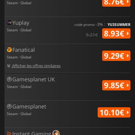
8.76€
Steam · Global
Yuplay
-3% :
code promo
YU3SUMMER
Steam · Global
8.93€
9.21€
Fanatical
9.29€
Steam · Global
Afficher les offres similaires
Gamesplanet UK
9.85€
Steam · Global
Gamesplanet
10.10€
Steam · Global
Instant Gaming