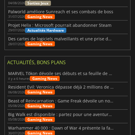
Sorties Jeux
04/08/2026
Palworld améliore Sunreach et ses combats de boss
Gaming News
31/07/2026
Projet Helix : Microsoft pourrait abandonner Steam
Actualités Hardware
29/07/2026
Des cartes de logiciels malveillants et une prise de contrôle de Discord ont touché Meccha Chameleon
Gaming News
28/07/2026
ACTUALITÉS, BONS PLANS
MARVEL Tōkon dévoile ses débuts et sa feuille de route
Gaming News
il y a 6 heures
Resident Evil: Veronica dépasse déjà 2 millions de wishlists
Gaming News
06/08/2026
Beast of Reincarnation : Game Freak dévoile un nouveau pari
Gaming News
05/08/2026
Big Walk est disponible : partez pour une aventure entre amis
Gaming News
05/08/2026
Warhammer 40 000 : Dawn of War 4 présente la faction des Nécrons
Gaming News
30/07/2026