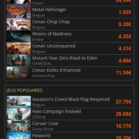
24.99€
Steam
Metal Hellsinger
1.92€
Kinguin
Conan Chop Chop
0.20€
Kinguin
Moons of Madness
4.35€
Eneba
Conan Unconquered
4.31€
Kinguin
Mutant Year Zero Road to Eden
4.86€
GAMESEAL
Conan Exiles Enhanced
11.59€
momox shop
JEUX POPULAIRES
Assassin's Creed Black Flag Resynced
37.75€
Kinguin
Halo Campaign Evolved
28.68€
LDShop
Corsair Cove
16.77€
Game Boost
Palworld
18.20€