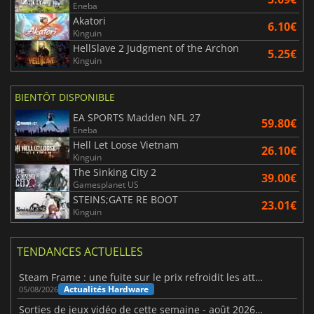
Eneba
Akatori
6.10€
Kinguin
HellSlave 2 Judgment of the Archon
5.25€
Kinguin
BIENTÔT DISPONIBLE
EA SPORTS Madden NFL 27
59.80€
Eneba
Hell Let Loose Vietnam
26.10€
Kinguin
The Sinking City 2
39.00€
Gamesplanet US
STEINS;GATE RE BOOT
23.01€
Kinguin
TENDANCES ACTUELLES
Steam Frame : une fuite sur le prix refroidit les attentes VR
Actualités Hardware
05/08/2026
Sorties de jeux vidéo de cette semaine - août 2026 (semaine 32)