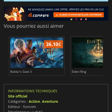
Vous pourriez aussi aimer
36.10
€
2
Baldur's Gate 3
Elden Ring
INFORMATIONS TECHNIQUES
Site officiel
Catégories :
Action
,
Aventure
Editeur : funcom
Développeur : Lab42