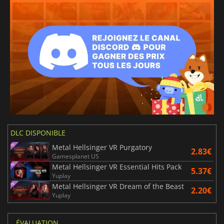
DLC DISPONIBLE
Metal Hellsinger VR Purgatory
2.83€
Gamesplanet US
Metal Hellsinger VR Essential Hits Pack
5.37€
Yuplay
Metal Hellsinger VR Dream of the Beast
2.20€
Yuplay
ÉVALUATION