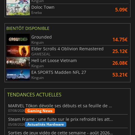
Kinguin
Doloc Town
5.09€
Eneba
BIENTÔT DISPONIBLE
Grounded
14.75€
Kinguin
Elder Scrolls 4 Oblivion Remastered
25.12€
GAMESEAL
Hell Let Loose Vietnam
26.08€
Kinguin
EA SPORTS Madden NFL 27
53.21€
Kinguin
TENDANCES ACTUELLES
MARVEL Tōkon dévoile ses débuts et sa feuille de route
Gaming News
07/08/2026
Steam Frame : une fuite sur le prix refroidit les attentes VR
Actualités Hardware
05/08/2026
Sorties de jeux vidéo de cette semaine - août 2026 (semaine 32)