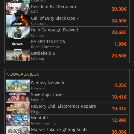
E.Leclerc
Resident Evil Requiem
30.09€
K4G
Call of Duty Black Ops 7
24.50€
Cdiscount
Halo Campaign Evolved
28.68€
LDShop
EA SPORTS FC 26
1.99€
RueduCommerce
Battlefield 6
23.68€
LDShop
NOUVEAUX JEUX
Fantasy Network
4.25€
Difmark
Sovereign Tower
10.41€
Kinguin
ReStory Chill Electronics Repairs
10.31€
Kinguin
Montabi
12.99€
Instant Gaming
Marvel Tokon Fighting Souls
36.08€