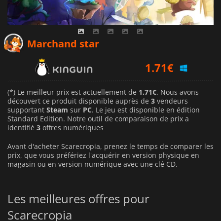
Marchand star
1.71
€
2.07
€
(*) Le meilleur prix est actuellement de
1.71€
. Nous avons
découvert ce produit disponible auprès de
3
vendeurs
supportant
Steam
sur
PC
. Le jeu est disponible en édition
9.75
€
Standard Edition. Notre outil de comparaison de prix a
identifié
3
offres numériques
Avant d'acheter Scarecropia, prenez le temps de comparer les
prix, que vous préfériez l'acquérir en version physique en
magasin ou en version numérique avec une clé CD.
Les meilleures offres pour
Scarecropia