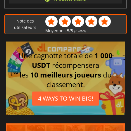
Note des
utilisateurs
Moyenne :
5
/
5
(
2
votes)
Une cagnotte totale de
1 000
USDT
récompensera
les
10 meilleurs joueurs
du
classement.
4 WAYS TO WIN BIG!