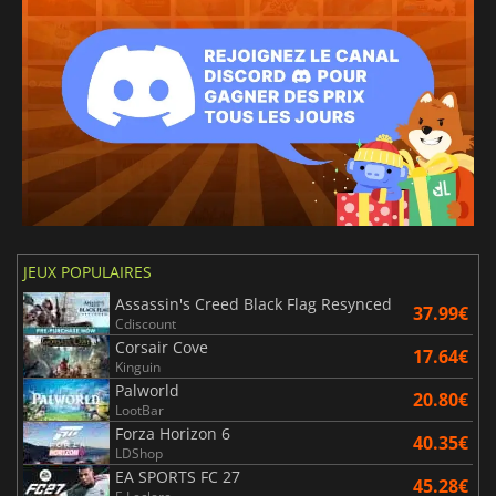
JEUX POPULAIRES
Assassin's Creed Black Flag Resynced
37.99€
Cdiscount
Corsair Cove
17.64€
Kinguin
Palworld
20.80€
LootBar
Forza Horizon 6
40.35€
LDShop
EA SPORTS FC 27
45.28€