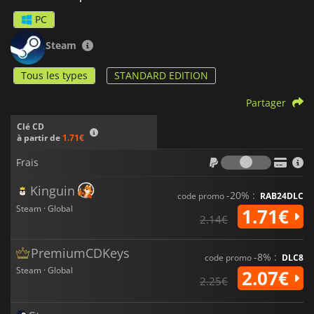
PC
Steam
Tous les types
STANDARD EDITION
Partager
Clé CD
à partir de
1.71€
Frais
Frais
Kinguin
-20% :
code promo
RAB24DLC
Steam · Global
1.71€
2.14€
PremiumCDKeys
-8% :
code promo
DLC8
Steam · Global
2.07€
2.25€