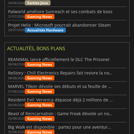
Sorties Jeux
04/08/2026
Palworld améliore Sunreach et ses combats de boss
Gaming News
31/07/2026
Projet Helix : Microsoft pourrait abandonner Steam
Actualités Hardware
29/07/2026
ACTUALITÉS, BONS PLANS
REANIMAL lance officiellement le DLC The Prisoner
Gaming News
08/08/2026
ReStory : Chill Electronics Repairs fait revivre la nostalgie des années 2000
Gaming News
08/08/2026
MARVEL Tōkon dévoile ses débuts et sa feuille de route
Gaming News
07/08/2026
Resident Evil: Veronica dépasse déjà 2 millions de wishlists
Gaming News
06/08/2026
Beast of Reincarnation : Game Freak dévoile un nouveau pari
Gaming News
05/08/2026
Big Walk est disponible : partez pour une aventure entre amis
Gaming News
05/08/2026