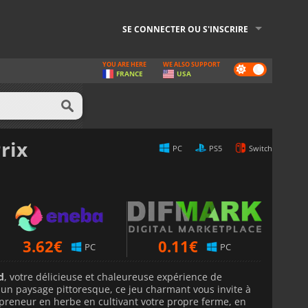
SE CONNECTER OU S'INSCRIRE
YOU ARE HERE
WE ALSO SUPPORT
Dark
FRANCE
USA
mode
rix
PC
PS5
Switch
3.62
€
0.11
€
PC
PC
d
, votre délicieuse et chaleureuse expérience de
un paysage pittoresque, ce jeu charmant vous invite à
preneur en herbe en cultivant votre propre ferme, en