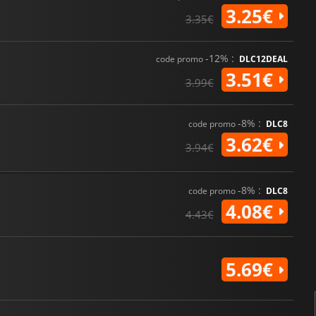
3.25€
3.35€
-12% :
code promo
DLC12DEAL
3.51€
3.99€
-8% :
code promo
DLC8
3.62€
3.94€
-8% :
code promo
DLC8
4.08€
4.43€
5.69€