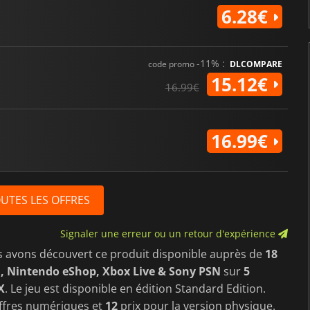
6.28€
-11% :
code promo
DLCOMPARE
15.12€
16.99€
16.99€
OUTES LES OFFRES
Signaler une erreur ou un retour d'expérience
s avons découvert ce produit disponible auprès de
18
, Nintendo eShop, Xbox Live & Sony PSN
sur
5
X
. Le jeu est disponible en édition Standard Edition.
ffres numériques et
12
prix pour la version physique.