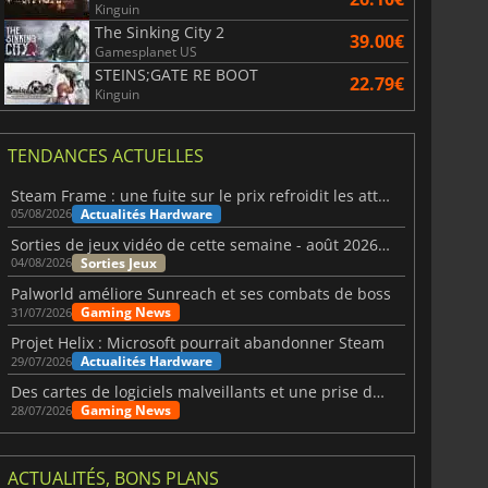
Kinguin
The Sinking City 2
39.00€
Gamesplanet US
STEINS;GATE RE BOOT
22.79€
Kinguin
TENDANCES ACTUELLES
Steam Frame : une fuite sur le prix refroidit les attentes VR
Actualités Hardware
05/08/2026
Sorties de jeux vidéo de cette semaine - août 2026 (semaine 32)
Sorties Jeux
04/08/2026
Palworld améliore Sunreach et ses combats de boss
Gaming News
31/07/2026
Projet Helix : Microsoft pourrait abandonner Steam
Actualités Hardware
29/07/2026
Des cartes de logiciels malveillants et une prise de contrôle de Discord ont touché Meccha Chameleon
Gaming News
28/07/2026
ACTUALITÉS, BONS PLANS