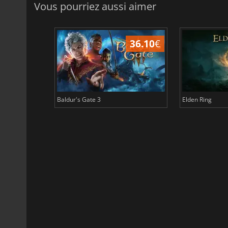
Vous pourriez aussi aimer
45.02
€
36.10
€
Baldur's Gate 3
Elden Ring