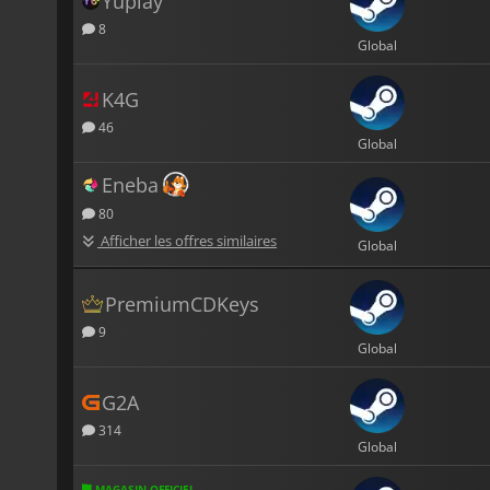
Yuplay
8
Global
K4G
46
Global
Eneba
80
Afficher les offres similaires
Global
PremiumCDKeys
9
Global
G2A
314
Global
MAGASIN OFFICIEL