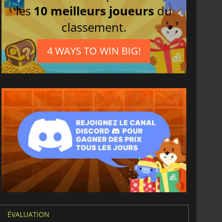
les
10 meilleurs joueurs
du
classement.
4 WAYS TO WIN BIG!
ÉVALUATION