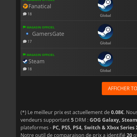
Fanatical
18
Global
MAGASIN OFFICIEL
GamersGate
17
Global
MAGASIN OFFICIEL
Steam
18
Global
AFFICHER T
(*) Le meilleur prix est actuellement de
0.08€
. Nou
vendeurs supportant
5
DRM :
GOG Galaxy, Steam
plateformes -
PC, PS5, PS4, Switch & Xbox Series 
Notre outil de comparaison de prix a identifié
20
o