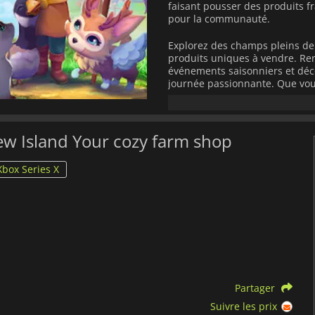
faisant pousser des produits f
pour la communauté.
Explorez des champs pleins de
produits uniques à vendre. Re
événements saisonniers et déco
journée passionnante. Que vou
personnalisiez le décor de votre
détente.
Plongez dans l'ambiance apais
ew Island Your cozy farm shop
délicieuse qui font de
Sugardew
pour les joueurs de tous âges.
Xbox Series X
laissez la douceur de vivre s'ép
Partager
Suivre les prix