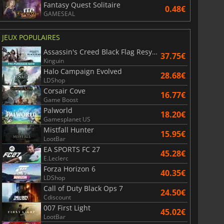
Fantasy Quest Solitaire
0.48€
GAMESEAL
JEUX POPULAIRES
Assassin's Creed Black Flag Resynced
37.75€
Kinguin
Halo Campaign Evolved
28.68€
LDShop
Corsair Cove
16.77€
Game Boost
Palworld
18.20€
Gamesplanet US
Mistfall Hunter
15.95€
LootBar
EA SPORTS FC 27
45.28€
E.Leclerc
Forza Horizon 6
40.35€
LDShop
Call of Duty Black Ops 7
24.50€
Cdiscount
007 First Light
45.02€
LootBar