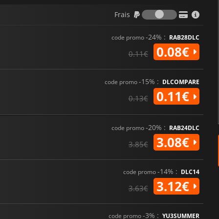
Frais
Frais
-24% :
code promo
RAB28DLC
0.08€
0.11€
-15% :
code promo
DLCOMPARE
0.11€
0.13€
-20% :
code promo
RAB24DLC
3.08€
3.85€
-14% :
code promo
DLC14
3.12€
3.63€
-3% :
code promo
YU3SUMMER