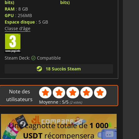
bits)
bits)
RAM
: 8 GB
GPU
: 256MB
Espace disque
: 5 GB
Classe d'âge
Steam Deck:
Compatible
18 Succès Steam
Note des
utilisateurs
Moyenne :
5
/
5
(
2
votes)
Une cagnotte totale de
1 000
USDT
récompensera