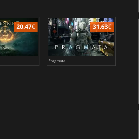
20.47
€
31.63
€
Pragmata
Total 