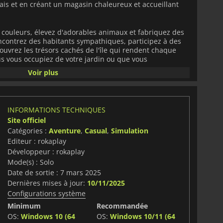
rais et en créant un magasin chaleureux et accueillant
 couleurs, élevez d'adorables animaux et fabriquez des
ncontrez des habitants sympathiques, participez à des
uvrez les trésors cachés de l'île qui rendent chaque
s vous occupiez de votre jardin ou que vous
 boutique, l'île de Sugardew favorise la créativité et la
Voir plus
ante, les graphismes charmants et la bande-son
 Island - Your cozy farm shop
une évasion parfaite
INFORMATIONS TECHNIQUES
 Commencez votre aventure agricole dès aujourd'hui et
Site officiel
anouir !
Catégories :
Aventure
,
Casual
,
Simulation
Editeur : rokaplay
Développeur : rokaplay
Mode(s) : Solo
Date de sortie : 7 mars 2025
Dernières mises à jour:
10/11/2025
Configurations système
Minimum
Recommandée
OS:
Windows 10 (64
OS:
Windows 10/11 (64