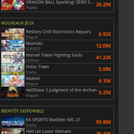
DRAGON BALL Sparking! ZERO Super Limit Breaking NEO
26.29€
Yuplay
NOUVEAUX JEUX
6.75
€
15.48
€
ReStory Chill Electronics Repairs
6.92€
Kinguin
Montabi
12.09€
LOADED
Marvel Tokon Fighting Souls
41.22€
War WARHAMMER 3
Lies Of P
LDShop
Doloc Town
5.09€
Eneba
Akatori
6.10€
Kinguin
HellSlave 2 Judgment of the Archon
5.25€
Kinguin
BIENTÔT DISPONIBLE
EA SPORTS Madden NFL 27
59.80€
Eneba
Hell Let Loose Vietnam
26.10€