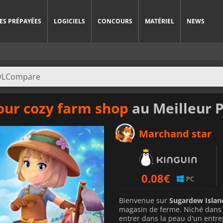
ES PRÉPAYÉES
LOGICIELS
CONCOURS
MATÉRIEL
NEWS
our cozy farm shop
au Meilleur P
Marchand star
0.08
€
PC
Bienvenue sur
Sugardew Islan
magasin de ferme. Niché dans 
entrer dans la peau d'un entre