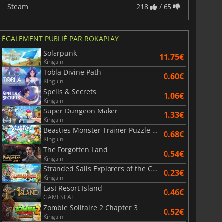
Steam
218
/ 65
ÉGALEMENT PUBLIÉ PAR ROKAPLAY
Solarpunk
11.75€
Kinguin
Tobla Divine Path
0.60€
Kinguin
Spells & Secrets
1.06€
Kinguin
Super Dungeon Maker
1.33€
Kinguin
Beasties Monster Trainer Puzzle RPG
0.68€
Kinguin
The Forgotten Land
0.54€
Kinguin
Stranded Sails Explorers of the Cursed Islands
0.23€
Kinguin
Last Resort Island
0.46€
GAMESEAL
Zombie Solitaire 2 Chapter 3
0.52€
Kinguin