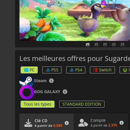
Les meilleures offres pour Sugard
PC
PS5
PS4
Switch
Steam
GOG GALAXY
Tous les types
STANDARD EDITION
Compte
Clé CD
à partir de
2.37€
à partir de
0.08€