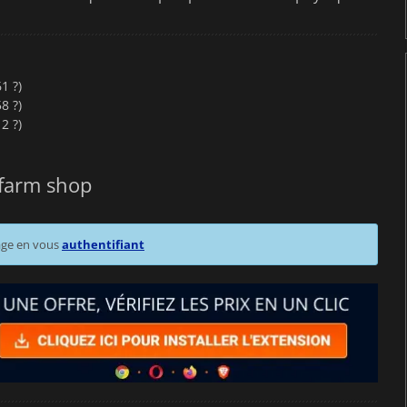
 ?️)
 ?️)
 ?️)
 farm shop
age en vous
authentifiant