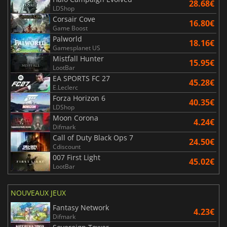
28.68€
LDShop
Corsair Cove
16.80€
Game Boost
Palworld
18.16€
Gamesplanet US
Mistfall Hunter
15.95€
LootBar
EA SPORTS FC 27
45.28€
E.Leclerc
Forza Horizon 6
40.35€
LDShop
Moon Corona
4.24€
Difmark
Call of Duty Black Ops 7
24.50€
Cdiscount
007 First Light
45.02€
LootBar
NOUVEAUX JEUX
Fantasy Network
4.23€
Difmark