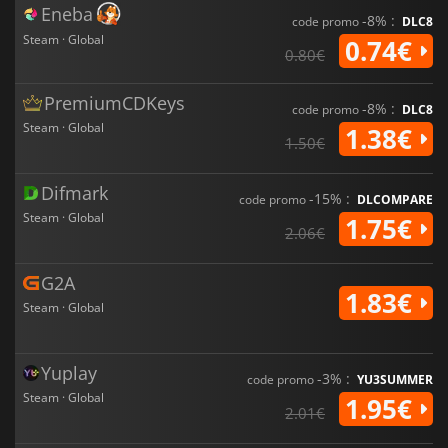
Eneba
-8% :
code promo
DLC8
Steam · Global
0.74€
0.80€
PremiumCDKeys
-8% :
code promo
DLC8
Steam · Global
1.38€
1.50€
Difmark
-15% :
code promo
DLCOMPARE
Steam · Global
1.75€
2.06€
G2A
1.83€
Steam · Global
Yuplay
-3% :
code promo
YU3SUMMER
Steam · Global
1.95€
2.01€