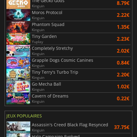
The Gecko Gods
8.79€
Kinguin
Moros Protocol
2.22€
Kinguin
Phantom Squad
1.35€
Kinguin
Tiny Garden
2.23€
Yuplay
Completely Stretchy
2.02€
Kinguin
Grapple Dogs Cosmic Canines
0.84€
Kinguin
Tiny Terry's Turbo Trip
2.20€
Kinguin
Go Mecha Ball
1.02€
Kinguin
Cavern of Dreams
0.22€
Kinguin
JEUX POPULAIRES
Assassin's Creed Black Flag Resynced
37.75€
Kinguin
Halo Campaign Evolved