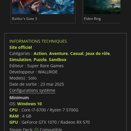
Baldur's Gate 3
Elden Ring
INFORMATIONS TECHNIQUES
Site officiel
Catégories :
Action
,
Aventure
,
Casual
,
Jeux de rôle
,
Simulation
,
Puzzle
,
Sandbox
Editeur : Super Rare Games
Développeur : WALLRIDE
Mode(s) : Solo
Date de sortie : 23 mai 2025
Configurations système
Minimum
OS:
Windows 10
CPU
: Core i7-6700 / Ryzen 7 5700G
RAM
: 4 GB
GPU
: GeForce GTX 1070 / Radeon RX 570
Steam Deck:
Compatible