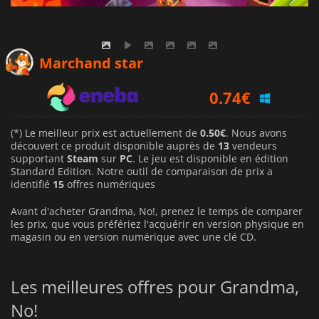
0.50
€
Marchand star
0.74
€
0.71
€
(*) Le meilleur prix est actuellement de
0.50€
. Nous avons
découvert ce produit disponible auprès de
13
vendeurs
supportant
Steam
sur
PC
. Le jeu est disponible en édition
Standard Edition. Notre outil de comparaison de prix a
identifié
15
offres numériques
Avant d'acheter Grandma, No!, prenez le temps de comparer
les prix, que vous préfériez l'acquérir en version physique en
magasin ou en version numérique avec une clé CD.
Les meilleures offres pour Grandma,
No!