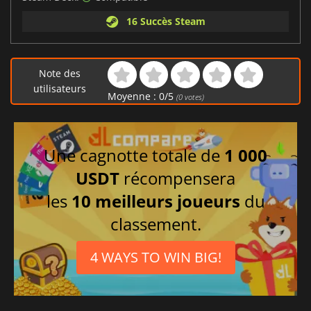
16 Succès Steam
Note des
utilisateurs
Moyenne :
0
/
5
(
0
votes)
Une cagnotte totale de
1 000
USDT
récompensera
les
10 meilleurs joueurs
du
classement.
4 WAYS TO WIN BIG!