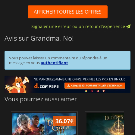
AFFICHER TOUTES LES OFFRES
Signaler une erreur ou un retour d'expérience
Avis sur Grandma, No!
Vous pouvez laisser un commentaire ou répondre à un
message en vous
authentifiant
Vous pourriez aussi aimer
36.07
€
2