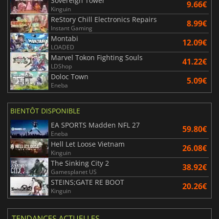
Sovereign Tower
9.66€
Kinguin
ReStory Chill Electronics Repairs
8.99€
Instant Gaming
Montabi
12.09€
LOADED
Marvel Tokon Fighting Souls
41.22€
LDShop
Doloc Town
5.09€
Eneba
BIENTÔT DISPONIBLE
EA SPORTS Madden NFL 27
59.80€
Eneba
Hell Let Loose Vietnam
26.08€
Kinguin
The Sinking City 2
38.92€
Gamesplanet US
STEINS;GATE RE BOOT
20.26€
Kinguin
TENDANCES ACTUELLES