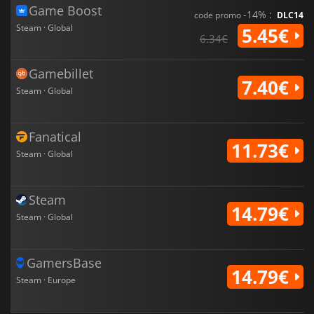
Game Boost
-14% :
code promo
DLC14
Steam · Global
5.45€
6.34€
Gamebillet
7.40€
Steam · Global
Fanatical
11.73€
Steam · Global
Steam
14.79€
Steam · Global
GamersBase
14.79€
Steam · Europe