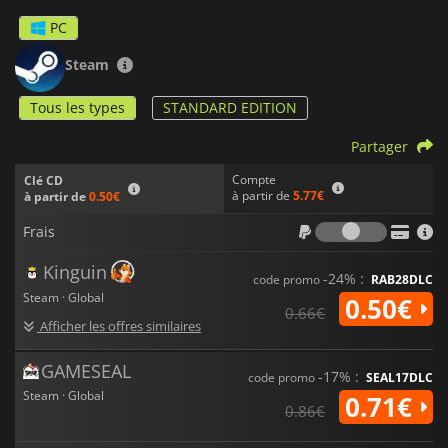
PC
Steam
Tous les types
STANDARD EDITION
Partager
Compte
Clé CD
à partir de
5.77€
à partir de
0.50€
Frais
Frais
Kinguin
-24% :
code promo
RAB28DLC
Steam · Global
0.50€
0.66€
Afficher les offres similaires
GAMESEAL
-17% :
code promo
SEAL17DLC
Steam · Global
0.71€
0.86€