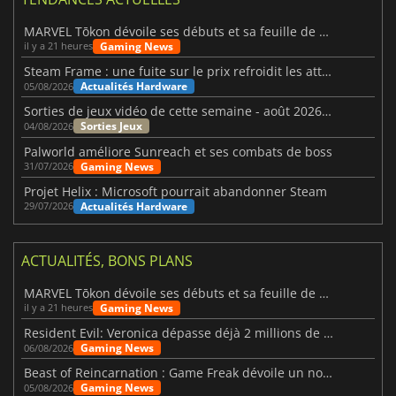
MARVEL Tōkon dévoile ses débuts et sa feuille de route
Gaming News
il y a 21 heures
Steam Frame : une fuite sur le prix refroidit les attentes VR
Actualités Hardware
05/08/2026
Sorties de jeux vidéo de cette semaine - août 2026 (semaine 32)
Sorties Jeux
04/08/2026
Palworld améliore Sunreach et ses combats de boss
Gaming News
31/07/2026
Projet Helix : Microsoft pourrait abandonner Steam
Actualités Hardware
29/07/2026
ACTUALITÉS, BONS PLANS
MARVEL Tōkon dévoile ses débuts et sa feuille de route
Gaming News
il y a 21 heures
Resident Evil: Veronica dépasse déjà 2 millions de wishlists
Gaming News
06/08/2026
Beast of Reincarnation : Game Freak dévoile un nouveau pari
Gaming News
05/08/2026