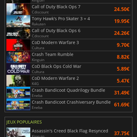
Kinguin
Call of Duty Black Ops 7
24.50€
Cdiscount
Tony Hawk's Pro Skater 3 + 4
19.95€
Rakuten
Call of Duty Black Ops 6
24.26€
Cdiscount
CoD Modern Warfare 3
9.70€
Cultura
Crash Team Rumble
8.82€
Kinguin
CoD Black Ops Cold War
5.89€
Cultura
CoD Modern Warfare 2
5.47€
K4G
Crash Bandicoot Quadrilogy Bundle
31.49€
Eneba
Crash Bandicoot Crashiversary Bundle
61.69€
Eneba
JEUX POPULAIRES
Assassin's Creed Black Flag Resynced
37.75€
Kinguin