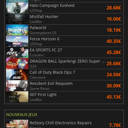
Halo Campaign Evolved
28.68€
LDShop
Mistfall Hunter
16.00€
LootBar
Palworld
18.19€
Gamesplanet US
Forza Horizon 6
40.35€
LDShop
EA SPORTS FC 27
45.28€
E.Leclerc
DRAGON BALL Sparking! ZERO Super Limit Breaking NEO
25.68€
G2A
Call of Duty Black Ops 7
24.50€
Cdiscount
Resident Evil Requiem
30.09€
Game Boost
007 First Light
45.13€
LootBar
NOUVEAUX JEUX
ReStory Chill Electronics Repairs
7.78€
Kinguin