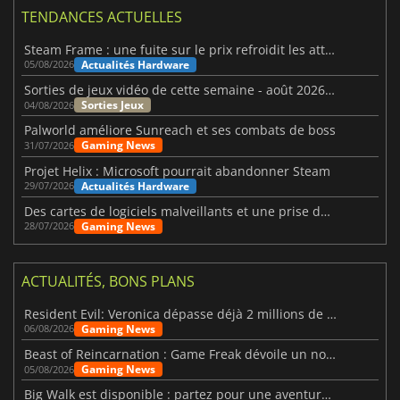
TENDANCES ACTUELLES
Steam Frame : une fuite sur le prix refroidit les attentes VR
Actualités Hardware
05/08/2026
Sorties de jeux vidéo de cette semaine - août 2026 (semaine 32)
Sorties Jeux
04/08/2026
Palworld améliore Sunreach et ses combats de boss
Gaming News
31/07/2026
Projet Helix : Microsoft pourrait abandonner Steam
Actualités Hardware
29/07/2026
Des cartes de logiciels malveillants et une prise de contrôle de Discord ont touché Meccha Chameleon
Gaming News
28/07/2026
ACTUALITÉS, BONS PLANS
Resident Evil: Veronica dépasse déjà 2 millions de wishlists
Gaming News
06/08/2026
Beast of Reincarnation : Game Freak dévoile un nouveau pari
Gaming News
05/08/2026
Big Walk est disponible : partez pour une aventure entre amis