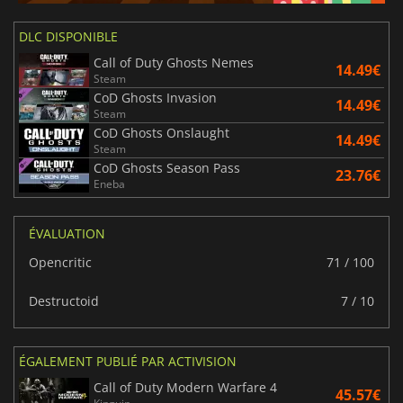
DLC DISPONIBLE
Call of Duty Ghosts Nemes
14.49€
Steam
CoD Ghosts Invasion
14.49€
Steam
CoD Ghosts Onslaught
14.49€
Steam
CoD Ghosts Season Pass
23.76€
Eneba
ÉVALUATION
Opencritic
71 / 100
Destructoid
7 / 10
ÉGALEMENT PUBLIÉ PAR ACTIVISION
Call of Duty Modern Warfare 4
45.57€