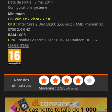
Date de sortie : 8 mai 2014
Configurations système
Minimum
OS:
Win XP / Vista / 7 / 8
CPU
: Intel Core 2 Duo E8200 2,66 GHZ / AMD Phenom X3
8750 2,4 GHZ
RAM
: 6GB
GPU
: Nvidia GeForce GTX 550 Ti / ATI Radeon HD 5870
Classe d'âge
Note des
utilisateurs
Moyenne :
3.9
/
5
(
61
votes)
Une cagnotte totale de
1 000