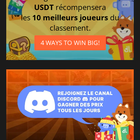
USDT
récompensera
les
10 meilleurs joueurs
du
classement.
4 WAYS TO WIN BIG!