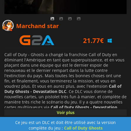
14.49
€
Marchand star
21.77
€
Call of Duty - Ghosts a changé la franchise Call of Duty en
éliminant l'Amérique en tant que superpuissance, et en vous
plaçant dans une équipe qui est le dernier espoir de
renouveau et le dernier rempart dans la lutte contre
l'extinction du pays. Mais toutes les bonnes choses ont une
fin, et finalement, vous terminerez la mission, et vous en
voudrez plus. Et vous en aurez plus, avec l'extension
Call of
Duty Ghosts - Devastation DLC
. Ce DLC vous donne de
nouvelles cartes, un pistolet très fun à manier, et complète de
manière très riche le scénario du jeu. Il y a quatre nouvelles
cartes multijoueurs via
Call of Duty Ghosts - Devastation
DLC
. La première est
Ruins
, qui vous emmène au Mexique et
Voir plus
vous permet d'utiliser le terrain et son sous-sol à votre
Ce jeu est un DLC et doit être utilisé avec la version
avantage. Oh, et si vous vous débrouillez bien, vous pouvez
complète du jeu :
Call of Duty Ghosts
devenir le
Predator
. La seconde, Behemoth, vous fait voyager