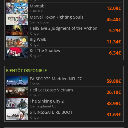
Montabi
12.09€
LOADED
Marvel Tokon Fighting Souls
45.40€
Game Boost
HellSlave 2 Judgment of the Archon
5.29€
Kinguin
Big Walk
11.34€
Kinguin
Kill The Shadow
6.34€
Kinguin
BIENTÔT DISPONIBLE
EA SPORTS Madden NFL 27
59.80€
Eneba
Hell Let Loose Vietnam
26.10€
Kinguin
The Sinking City 2
38.98€
Gamesplanet US
STEINS;GATE RE BOOT
31.63€
Kinguin