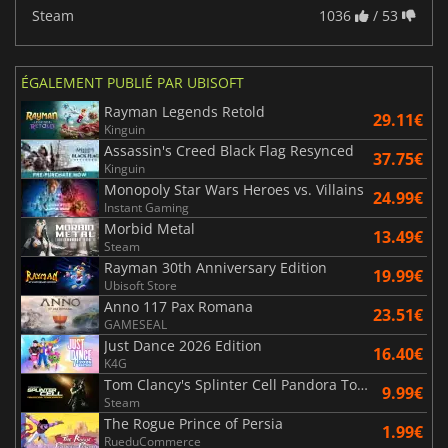
Steam
1036
/ 53
ÉGALEMENT PUBLIÉ PAR UBISOFT
Rayman Legends Retold
29.11€
Kinguin
Assassin's Creed Black Flag Resynced
37.75€
Kinguin
Monopoly Star Wars Heroes vs. Villains
24.99€
Instant Gaming
Morbid Metal
13.49€
Steam
Rayman 30th Anniversary Edition
19.99€
Ubisoft Store
Anno 117 Pax Romana
23.51€
GAMESEAL
Just Dance 2026 Edition
16.40€
K4G
Tom Clancy's Splinter Cell Pandora Tomorrow
9.99€
Steam
The Rogue Prince of Persia
1.99€
RueduCommerce