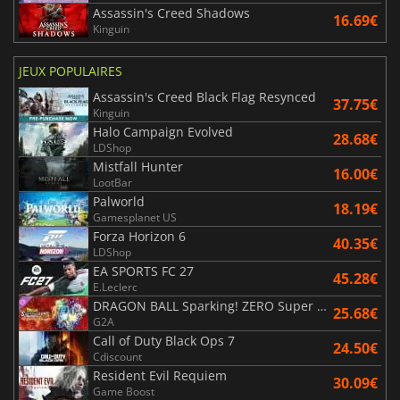
Assassin's Creed Shadows
16.69€
Kinguin
JEUX POPULAIRES
Assassin's Creed Black Flag Resynced
37.75€
Kinguin
Halo Campaign Evolved
28.68€
LDShop
Mistfall Hunter
16.00€
LootBar
Palworld
18.19€
Gamesplanet US
Forza Horizon 6
40.35€
LDShop
EA SPORTS FC 27
45.28€
E.Leclerc
DRAGON BALL Sparking! ZERO Super Limit Breaking NEO
25.68€
G2A
Call of Duty Black Ops 7
24.50€
Cdiscount
Resident Evil Requiem
30.09€
Game Boost