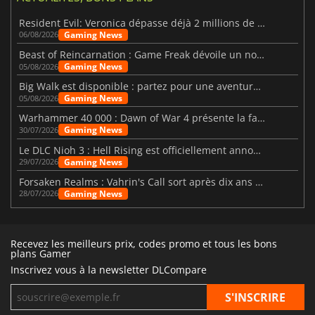
Resident Evil: Veronica dépasse déjà 2 millions de wishlists
Gaming News
06/08/2026
Beast of Reincarnation : Game Freak dévoile un nouveau pari
Gaming News
05/08/2026
Big Walk est disponible : partez pour une aventure entre amis
Gaming News
05/08/2026
Warhammer 40 000 : Dawn of War 4 présente la faction des Nécrons
Gaming News
30/07/2026
Le DLC Nioh 3 : Hell Rising est officiellement annoncé
Gaming News
29/07/2026
Forsaken Realms : Vahrin's Call sort après dix ans de développement
Gaming News
28/07/2026
Recevez les meilleurs prix, codes promo et tous les bons
plans Gamer
Inscrivez vous à la newsletter DLCompare