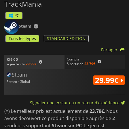
TrackMania
PC
Steam
Tous les types
STANDARD EDITION
Partager
Compte
Clé CD
à partir de
23.79€
à partir de
29.99€
Steam
29.99€
Steam · Global
Signaler une erreur ou un retour d'expérience
(*) Le meilleur prix est actuellement de
23.79€
. Nous
avons découvert ce produit disponible auprès de
2
vendeurs supportant
Steam
sur
PC
. Le jeu est