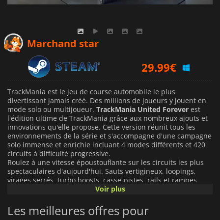
Marchand star
29.99
€
TrackMania est le jeu de course automobile le plus
divertissant jamais créé. Des millions de joueurs y jouent en
mode solo ou multijoueur.
TrackMania United Forever
est
l'édition ultime de TrackMania grâce aux nombreux ajouts et
innovations qu'elle propose. Cette version réunit tous les
environnements de la série et s'accompagne d'une campagne
solo immense et enrichie incluant 4 modes différents et 420
circuits à difficulté progressive.
Roulez à une vitesse époustouflante sur les circuits les plus
spectaculaires d'aujourd'hui. Sauts vertigineux, loopings,
virages serrés, turbo boosts, casse-pistes, rails et rampes
chaque circuit offre une expérience nouvelle et intense,
Voir plus
proposant un jeu sensationnel en mode solo comme en
multijoueur.
Les meilleures offres pour