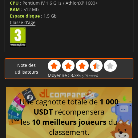
CPU
: Pentium IV 1.6 GHz / AthlonXP 1600+
RAM
: 512 Mb
Espace disque
: 1.5 Gb
Classe d'âge
Note des
utilisateurs
Moyenne :
3.3
/
5
(
101
votes)
Une cagnotte totale de
1 000
USDT
récompensera
les
10 meilleurs joueurs
du
classement.