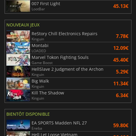
007 First Light
45.13€
LootBar
NOUVEAUX JEUX
ReStory Chill Electronics Repairs
7.78€
Kinguin
Montabi
12.09€
LOADED
Marvel Tokon Fighting Souls
45.40€
Game Boost
HellSlave 2 Judgment of the Archon
5.29€
Kinguin
Big Walk
11.34€
Kinguin
Kill The Shadow
6.34€
Kinguin
BIENTÔT DISPONIBLE
EA SPORTS Madden NFL 27
59.80€
Eneba
Hell Let Loose Vietnam