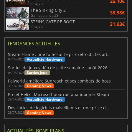
26.10€
Kinguin
The Sinking City 2
38.98€
Gamesplanet US
STEINS;GATE RE BOOT
31.63€
Kinguin
TENDANCES ACTUELLES
Steam Frame : une fuite sur le prix refroidit les attentes VR
Actualités Hardware
05/08/2026
Sorties de jeux vidéo de cette semaine - août 2026 (semaine 32)
Sorties Jeux
04/08/2026
Palworld améliore Sunreach et ses combats de boss
Gaming News
31/07/2026
Projet Helix : Microsoft pourrait abandonner Steam
Actualités Hardware
29/07/2026
Des cartes de logiciels malveillants et une prise de contrôle de Discord ont touché Meccha Chameleon
Gaming News
28/07/2026
ACTUALITÉS, BONS PLANS