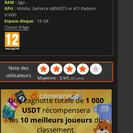
RAM
: 2go
sez toutes les listes de défis pour progresser et accéder
ons et des compétences exclusives.
GPU
: NVidia; GeForce 6800GTS or ATI Radeon
X1600
Espace disque
: 18 GB
Classe d'âge
Note des
utilisateurs
Moyenne :
3.9
/
5
(
83
votes)
Une cagnotte totale de
1 000
USDT
récompensera
les
10 meilleurs joueurs
du
classement.