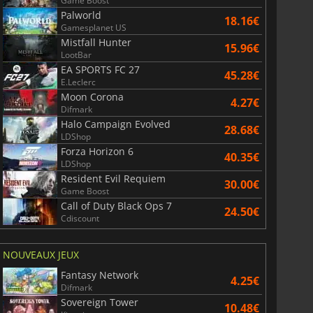
Game Boost
r's Gate 3
Elden Ring
Palworld
18.16€
Gamesplanet US
Mistfall Hunter
15.96€
LootBar
EA SPORTS FC 27
45.28€
E.Leclerc
Moon Corona
4.27€
Difmark
Halo Campaign Evolved
28.68€
LDShop
Forza Horizon 6
40.35€
LDShop
Resident Evil Requiem
30.00€
Game Boost
Call of Duty Black Ops 7
24.50€
Cdiscount
NOUVEAUX JEUX
Fantasy Network
4.25€
Difmark
Sovereign Tower
10.48€