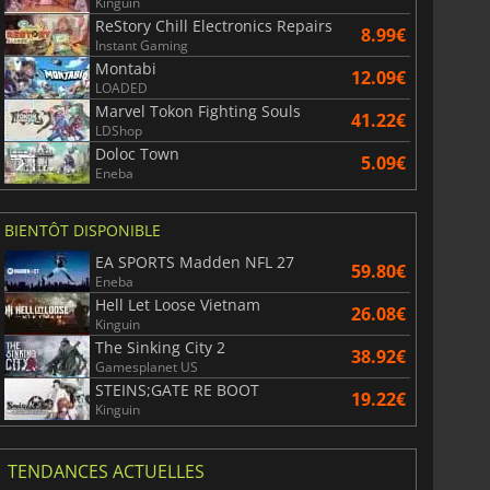
Kinguin
ReStory Chill Electronics Repairs
8.99€
Instant Gaming
Montabi
12.09€
LOADED
Marvel Tokon Fighting Souls
41.22€
LDShop
Doloc Town
5.09€
Eneba
BIENTÔT DISPONIBLE
EA SPORTS Madden NFL 27
59.80€
Eneba
Hell Let Loose Vietnam
26.08€
Kinguin
The Sinking City 2
38.92€
Gamesplanet US
STEINS;GATE RE BOOT
19.22€
Kinguin
TENDANCES ACTUELLES