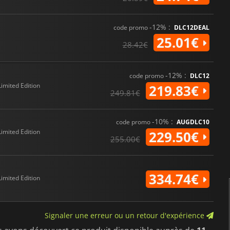
-12% :
code promo
DLC12DEAL
25.01€
28.42€
-12% :
code promo
DLC12
Limited Edition
219.83€
249.81€
-10% :
code promo
AUGDLC10
Limited Edition
229.50€
255.00€
334.74€
Limited Edition
Signaler une erreur ou un retour d'expérience