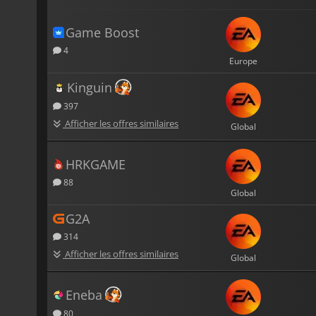
Game Boost
4
Europe
Kinguin
397
Afficher les offres similaires
Global
HRKGAME
88
Global
G2A
314
Afficher les offres similaires
Global
Eneba
80