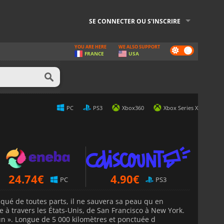
SE CONNECTER OU S'INSCRIRE
YOU ARE HERE
WE ALSO SUPPORT
Dark
FRANCE
USA
mode
PC
PS3
Xbox360
Xbox Series X
24.74
€
4.90
€
PC
PS3
aqué de toutes parts, il ne sauvera sa peau qu en
 à travers les États-Unis, de San Francisco à New York.
un ». Longue de 5 000 kilomètres et ponctuée d