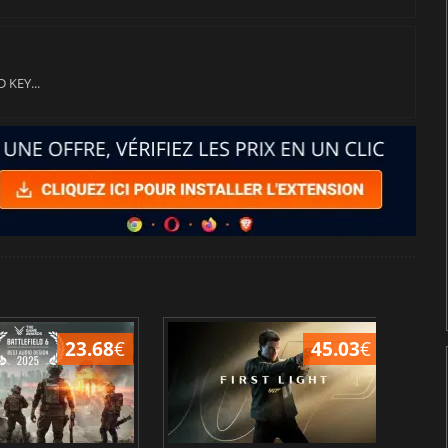
 KEY...
23.68
€
45.03
€