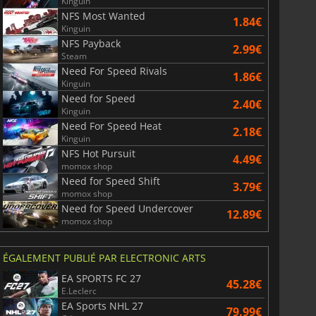
Kinguin
NFS Most Wanted
1.84€
Kinguin
NFS Payback
2.99€
Steam
Need For Speed Rivals
1.86€
Kinguin
Need for Speed
2.40€
Kinguin
Need For Speed Heat
2.18€
Kinguin
NFS Hot Pursuit
4.49€
momox shop
Need for Speed Shift
3.79€
momox shop
Need for Speed Undercover
12.89€
momox shop
ÉGALEMENT PUBLIÉ PAR ELECTRONIC ARTS
EA SPORTS FC 27
45.28€
E.Leclerc
EA Sports NHL 27
79.99€