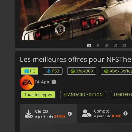
Les meilleures offres pour NFSTh
PC
PS3
Xbox360
Xbox Serie
EA App
Tous les types
STANDARD EDITION
LIMITED 
Compte
Clé CD
à partir de
8.32€
à partir de
21.05€