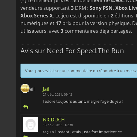
(*) Le meilleur prix est actuellement de
4.90€
. Nou
vendeurs supportant
3
DRM :
Sony PSN, Xbox Liv
Xbox Series X
. Le jeu est disponible en
2
éditions. 
numériques et
17
prix pour la version physique. D
utilisateurs, avec
3
commentaires déjà partagés.
Avis sur Need For Speed:The Run
Vous pouvez laisser un commentaire ou répondre à un mess
Jail
21 déc. 2021, 09:42
J'adore toujours autant, malgré l'âge du jeu !
NICDUCH
18 nov. 2011, 18:38
reçu a l instant j etais juste fort impatient ^^