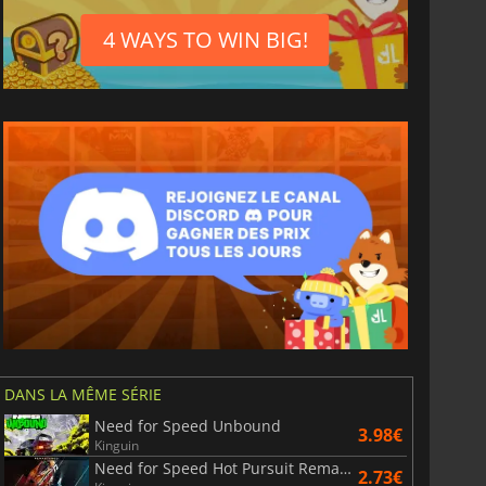
4 WAYS TO WIN BIG!
DANS LA MÊME SÉRIE
Need for Speed Unbound
3.98€
Kinguin
Need for Speed Hot Pursuit Remastered
2.73€