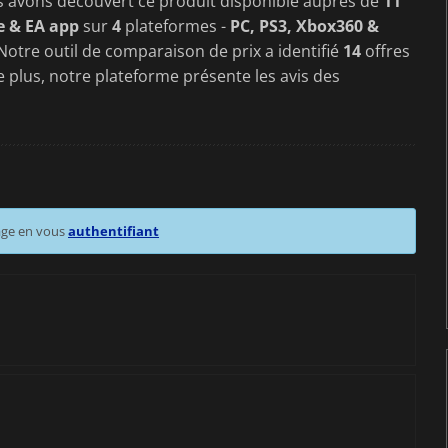
s avons découvert ce produit disponible auprès de
11
e & EA app
sur
4
plateformes -
PC, PS3, Xbox360 &
Notre outil de comparaison de prix a identifié
14
offres
e plus, notre plateforme présente les avis des
age en vous
authentifiant