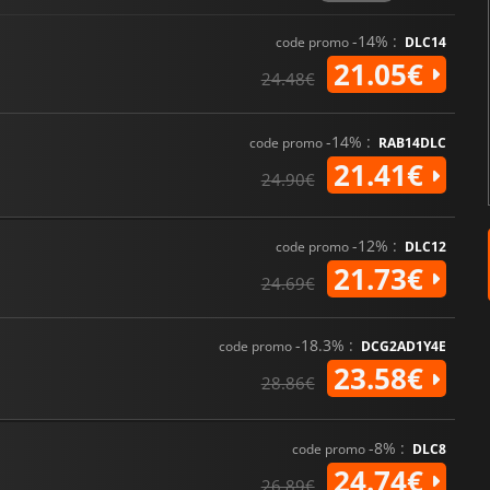
segments de « The Run ». Maîtri
à des voitures, des améliorati
-14% :
code promo
DLC14
21.05€
24.48€
-14% :
code promo
RAB14DLC
21.41€
24.90€
-12% :
code promo
DLC12
21.73€
24.69€
-18.3% :
code promo
DCG2AD1Y4E
23.58€
28.86€
-8% :
code promo
DLC8
24.74€
26.89€