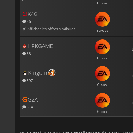
Global
K4G
46
Afficher les offres similaires
Europe
HRKGAME
88
Global
Kinguin
397
Global
G2A
314
Global