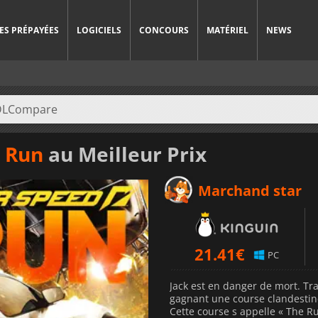
ES PRÉPAYÉES
LOGICIELS
CONCOURS
MATÉRIEL
NEWS
 Run
au Meilleur Prix
Marchand star
21.41
€
PC
Jack est en danger de mort. Tr
gagnant une course clandestine
Cette course s appelle « The R