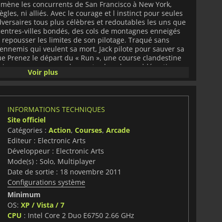
mène les concurrents de San Francisco à New York,
ègles, ni alliés. Avec le courage et l instinct pour seules
dversaires tous plus célèbres et redoutables les uns que
 centres-villes bondés, des cols de montagnes enneigés
a repousser les limites de son pilotage. Traqué sans
s ennemis qui veulent sa mort, Jack pilote pour sauver sa
que Prenez le départ du « Run », une course clandestine
ui vous poussera sur les routes les plus emblématiques
Voir plus
le, en montagne, dans le désert ou près des canyons, la
alliance d aucune sorte, jusqu à la ligne d arrivée. Jack
r, il possède un atout que les autres n ont pas : vous !
r une longueur d avance sur son sombre passé, au volant
INFORMATIONS TECHNIQUES
n sorte que Jack rejoigne New York, sain et sauf, avant
Site officiel
mieux que vos amis Connectez-vous à Autolog et comparez
renez le volant et luttez pour devenir le meilleur, ou le
Catégories :
Action
,
Courses
,
Arcade
tenant l ensemble de votre carrière. Chaque seconde de
Editeur : Electronic Arts
pte dans le combat qui fera peut-être de vous le
Développeur : Electronic Arts
 York. Des courses dopées par Frostbite 2 La puissance
Mode(s) : Solo, Multiplayer
bite 2 (signé DICE, le studio aux multiples
Date de sortie : 18 novembre 2011
y plus perfectionné et riche que jamais, avec un degré
Configurations système
 immersion dans le paysage d un niveau sans précédent.
nées Une expérience de course en ligne plus accessible
Minimum
édite de mise en relation permet de rejoindre une
OS:
XP / Vista / 7
 d être mis en attente. Créez des parties entre amis,
CPU
: Intel Core 2 Duo E6750 2.66 GHz
éférés, et essayez d être le meilleur sur tous les