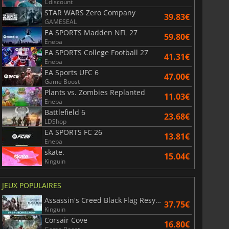
Cdiscount
STAR WARS Zero Company
39.83€
GAMESEAL
EA SPORTS Madden NFL 27
59.80€
Eneba
EA SPORTS College Football 27
41.31€
Eneba
EA Sports UFC 6
47.00€
Game Boost
Plants vs. Zombies Replanted
11.03€
Eneba
Battlefield 6
23.68€
LDShop
EA SPORTS FC 26
13.81€
Eneba
skate.
15.04€
Kinguin
36.07
€
20.47
€
JEUX POPULAIRES
Assassin's Creed Black Flag Resynced
37.75€
Kinguin
Corsair Cove
16.80€