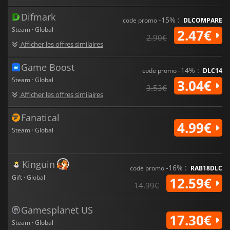
Difmark
-15% :
code promo
DLCOMPARE
Steam · Global
2.47€
2.90€
Afficher les offres similaires
Game Boost
-14% :
code promo
DLC14
Steam · Global
3.04€
3.53€
Afficher les offres similaires
Fanatical
4.99€
Steam · Global
Kinguin
-16% :
code promo
RAB18DLC
Gift · Global
12.59€
14.99€
Gamesplanet US
17.30€
Steam · Global