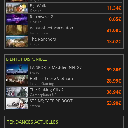
Big Walk
11.34€
Kinguin
Retrowave 2
0.65€
Kinguin
Beast of Reincarnation
31.60€
Game Boost
The Ranchers
13.62€
Kinguin
BIENTÔT DISPONIBLE
EA SPORTS Madden NFL 27
59.80€
Eneba
Hell Let Loose Vietnam
28.99€
Instant Gaming
The Sinking City 2
38.94€
Gamesplanet US
STEINS;GATE RE BOOT
53.99€
Steam
TENDANCES ACTUELLES