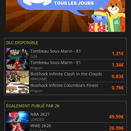
DLC DISPONIBLE
Tombeau Sous-Marin - E1
1.21€
G2A
Tombeau Sous-Marin - E1
1.34€
Kinguin
BioShock Infinite Clash in the Clouds
0.83€
HRKGAME
Bioshock Infinite Columbia's Finest
0.78€
Kinguin
ÉGALEMENT PUBLIÉ PAR 2K
NBA 2K27
49.59€
LOADED
WWE 2K26
26.99€
Carrefour