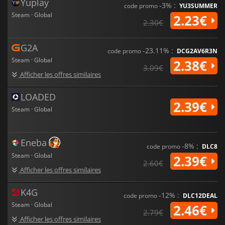
Yuplay
-3% :
code promo
YU3SUMMER
Steam · Global
2.23€
2.30€
G2A
-23.11% :
code promo
DCG2AV6R3N
Steam · Global
2.38€
3.09€
Afficher les offres similaires
LOADED
2.39€
Steam · Global
Eneba
-8% :
code promo
DLC8
Steam · Global
2.39€
2.60€
Afficher les offres similaires
K4G
-12% :
code promo
DLC12DEAL
Steam · Global
2.46€
2.79€
Afficher les offres similaires