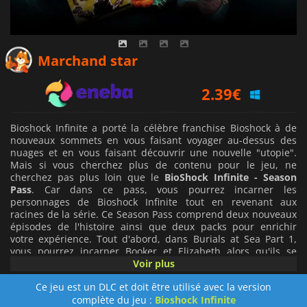
2.08
€
Marchand star
2.39
€
2.23
€
Bioshock Infinite a porté la célèbre franchise Bioshock à de
nouveaux sommets en vous faisant voyager au-dessus des
nuages et en vous faisant découvrir une nouvelle "utopie".
Mais si vous cherchez plus de contenu pour le jeu, ne
cherchez pas plus loin que le
BioShock Infinite - Season
Pass
. Car dans ce pass, vous pourrez incarner les
personnages de Bioshock Infinite tout en revenant aux
racines de la série. Ce Season Pass comprend deux nouveaux
épisodes de l'histoire ainsi que deux packs pour enrichir
votre expérience. Tout d'abord, dans Burials at Sea Part 1,
vous pourrez incarner Booker et Elizabeth alors qu'ils se
rendent à Rapture. C'est exact, la ville sous-marine qui a tout
Voir plus
commencé est de retour. Mais cette fois, vous la verrez avant
Ce jeu est un DLC et doit être utilisé avec la version
sa chute. Vous le verrez reconstruit avec le moteur de
complète du jeu :
Bioshock Infinite
Bioshock Infinite et découvrirez un tout nouveau côté de la