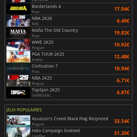
Borderlands 4
17.94€
Fnac
NBA 2K26
6.49€
K4G
Mafia The Old Country
19.82€
Fnac
WWE 2K25
10.92€
Kinguin
PGA TOUR 2K25
12.48€
Eneba
Civilization 7
18.94€
Fnac
NBA 2K25
6.71€
Kinguin
TopSpin 2K25
6.87€
GAMESEAL
JEUX POPULAIRES
Assassin's Creed Black Flag Resynced
33.54€
Kinguin
Halo Campaign Evolved
31.20€
LootBar