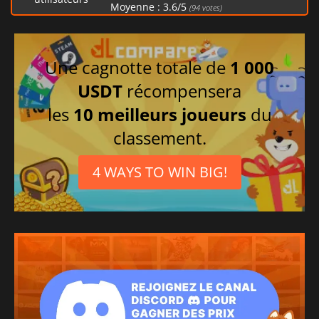
Moyenne :
3.6
/
5
(
94
votes)
Une cagnotte totale de
1 000
USDT
récompensera
les
10 meilleurs joueurs
du
classement.
4 WAYS TO WIN BIG!