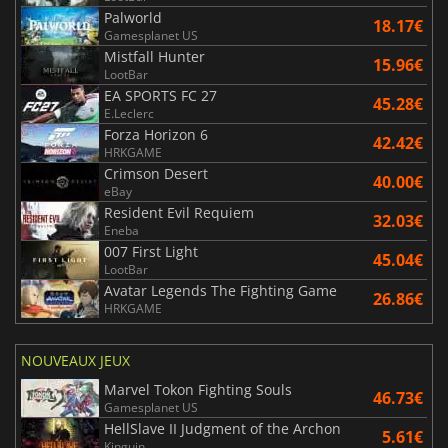
Palworld
18.17€
Gamesplanet US
Mistfall Hunter
15.96€
LootBar
EA SPORTS FC 27
45.28€
E.Leclerc
Forza Horizon 6
42.42€
HRKGAME
Crimson Desert
40.00€
eBay
Resident Evil Requiem
32.03€
Eneba
007 First Light
45.04€
LootBar
Avatar Legends The Fighting Game
26.86€
HRKGAME
NOUVEAUX JEUX
Marvel Tokon Fighting Souls
46.73€
Gamesplanet US
HellSlave II Judgment of the Archon
5.61€
Kinguin