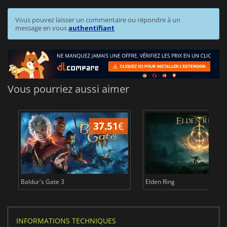
Vous pouvez laisser un commentaire ou répondre à un
message en vous
authentifiant
Vous pourriez aussi aimer
37.51
€
1
Baldur's Gate 3
Elden Ring
INFORMATIONS TECHNIQUES