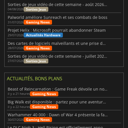
Sorties de jeux vidéo de cette semaine - août 2026 (semaine 32)
Sorties Jeux
04/08/2026
Palworld améliore Sunreach et ses combats de boss
Gaming News
31/07/2026
Projet Helix : Microsoft pourrait abandonner Steam
Actualités Hardware
29/07/2026
Des cartes de logiciels malveillants et une prise de contrôle de Discord ont touché Meccha Chameleon
Gaming News
28/07/2026
Sorties de jeux vidéo de cette semaine - juillet 2026 (semaine 31)
Sorties Jeux
27/07/2026
ACTUALITÉS, BONS PLANS
Beast of Reincarnation : Game Freak dévoile un nouveau pari
Gaming News
il y a 21 heures
Big Walk est disponible : partez pour une aventure entre amis
Gaming News
il y a 22 heures
Warhammer 40 000 : Dawn of War 4 présente la faction des Nécrons
Gaming News
30/07/2026
Le DLC Nioh 3 : Hell Rising est officiellement annoncé