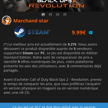
9.27
€
Marchand star
9.99
€
10.24
€
(*) Le meilleur prix est actuellement de
9.27€
. Nous avons
découvert ce produit disponible auprès de
5
vendeurs
supportant
Steam
sur
PC
. Le jeu est disponible en édition
Standard Edition. Notre outil de comparaison de prix a
identifié
9
offres numériques De plus, notre plateforme
présente les avis des utilisateurs, avec
3
commentaires déjà
partagés.
Avant d'acheter Call of Duty Black Ops 2 - Revolution, prenez
le temps de comparer les prix, que vous préfériez l'acquérir
en version physique en magasin ou en version numérique
avec une clé CD.
Ce jeu est un DLC et doit être utilisé avec la version