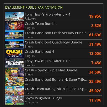
ÉGALEMENT PUBLIÉ PAR ACTIVISION
Tony Hawk's Pro Skater 3 + 4
19.95€
Rakuten
Crash Team Rumble
8.82€
Kinguin
Crash Bandicoot Crashiversary Bundle
61.69€
Eneba
Crash Bandicoot Quadrilogy Bundle
31.49€
Eneba
Crash Bandicoot 4
13.00€
Kinguin
Tony Hawk's Pro Skater 1 + 2
7.45€
Kinguin
Crash + Spyro Triple Play Bundle
34.58€
Eneba
Crash Bandicoot Bundle N. Sane Trilogy + CTR Nitro Fueled
25.49€
G2A
Crash Team Racing Nitro Fueled + Spyro Game Bundle
45.02€
Eneba
Spyro Reignited Trilogy
11.70€
Cdiscount