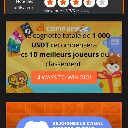
Note des
utilisateurs
Moyenne :
3.7
/
5
(
93
votes)
Une cagnotte totale de
1 000
USDT
récompensera
les
10 meilleurs joueurs
du
classement.
4 WAYS TO WIN BIG!