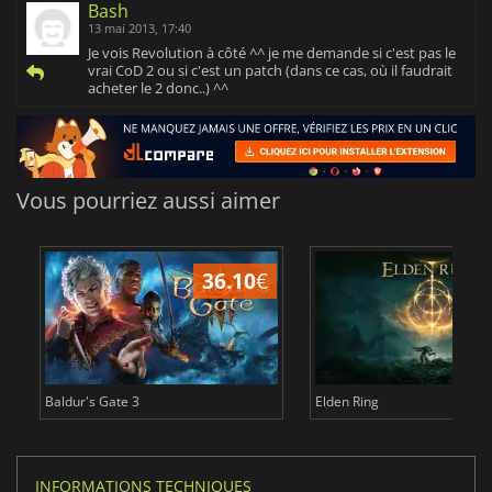
Bash
13 mai 2013, 17:40
Je vois Revolution à côté ^^ je me demande si c'est pas le
vrai CoD 2 ou si c'est un patch (dans ce cas, où il faudrait
acheter le 2 donc..) ^^
Vous pourriez aussi aimer
36.10
€
2
Baldur's Gate 3
Elden Ring
INFORMATIONS TECHNIQUES