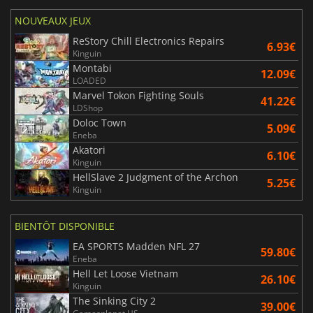
NOUVEAUX JEUX
ReStory Chill Electronics Repairs
6.93€
Kinguin
Montabi
12.09€
LOADED
Marvel Tokon Fighting Souls
41.22€
LDShop
Doloc Town
5.09€
Eneba
Akatori
6.10€
Kinguin
HellSlave 2 Judgment of the Archon
5.25€
Kinguin
BIENTÔT DISPONIBLE
EA SPORTS Madden NFL 27
59.80€
Eneba
Hell Let Loose Vietnam
26.10€
Kinguin
The Sinking City 2
39.00€