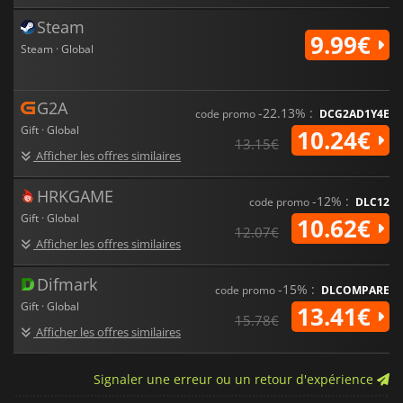
Steam
9.99€
Steam · Global
G2A
-22.13% :
code promo
DCG2AD1Y4E
Gift · Global
10.24€
13.15€
Afficher les offres similaires
HRKGAME
-12% :
code promo
DLC12
Gift · Global
10.62€
12.07€
Afficher les offres similaires
Difmark
-15% :
code promo
DLCOMPARE
Gift · Global
13.41€
15.78€
Afficher les offres similaires
Signaler une erreur ou un retour d'expérience