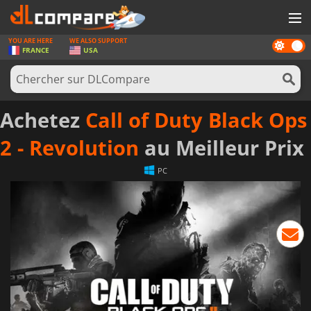
YOU ARE HERE
WE ALSO SUPPORT
Dark
JEUX
FRANCE
USA
mode
CARTES PRÉPAYÉES
LOGICIELS
Achetez
Call of Duty Black Ops
CONCOURS
2 - Revolution
au Meilleur Prix
MATÉRIEL
PC
NEWS
SE CONNECTER OU S'INSCRIRE