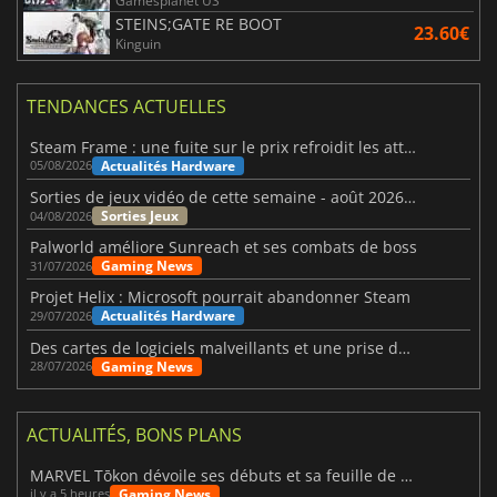
Gamesplanet US
STEINS;GATE RE BOOT
23.60€
Kinguin
TENDANCES ACTUELLES
Steam Frame : une fuite sur le prix refroidit les attentes VR
Actualités Hardware
05/08/2026
Sorties de jeux vidéo de cette semaine - août 2026 (semaine 32)
Sorties Jeux
04/08/2026
Palworld améliore Sunreach et ses combats de boss
Gaming News
31/07/2026
Projet Helix : Microsoft pourrait abandonner Steam
Actualités Hardware
29/07/2026
Des cartes de logiciels malveillants et une prise de contrôle de Discord ont touché Meccha Chameleon
Gaming News
28/07/2026
ACTUALITÉS, BONS PLANS
MARVEL Tōkon dévoile ses débuts et sa feuille de route
Gaming News
il y a 5 heures