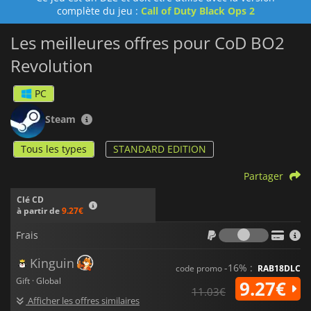
complète du jeu :
Call of Duty Black Ops 2
Les meilleures offres pour CoD BO2
Revolution
PC
Steam
Tous les types
STANDARD EDITION
Partager
Clé CD
à partir de
9.27€
Frais
Frais
Kinguin
-16% :
code promo
RAB18DLC
Gift · Global
9.27€
11.03€
Afficher les offres similaires