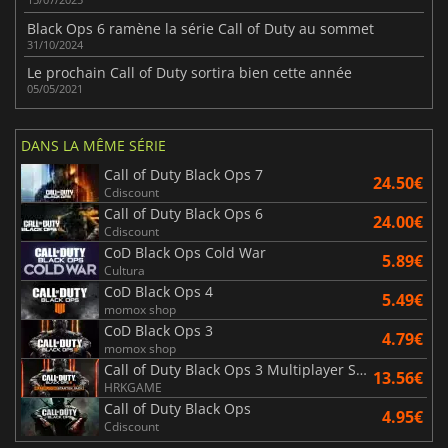
Black Ops 6 ramène la série Call of Duty au sommet
31/10/2024
Le prochain Call of Duty sortira bien cette année
05/05/2021
DANS LA MÊME SÉRIE
Call of Duty Black Ops 7
24.50€
Cdiscount
Call of Duty Black Ops 6
24.00€
Cdiscount
CoD Black Ops Cold War
5.89€
Cultura
CoD Black Ops 4
5.49€
momox shop
CoD Black Ops 3
4.79€
momox shop
Call of Duty Black Ops 3 Multiplayer Starter Pack
13.56€
HRKGAME
Call of Duty Black Ops
4.95€
Cdiscount