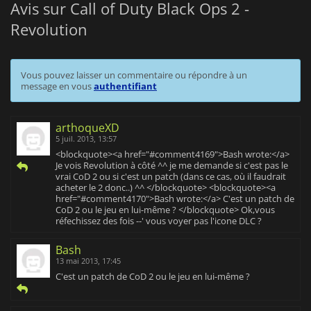
Avis sur Call of Duty Black Ops 2 -
Revolution
Vous pouvez laisser un commentaire ou répondre à un
message en vous
authentifiant
arthoqueXD
5 juil. 2013, 13:57
<blockquote><a href="#comment4169">Bash wrote:</a>
Je vois Revolution à côté ^^ je me demande si c'est pas le
vrai CoD 2 ou si c'est un patch (dans ce cas, où il faudrait
acheter le 2 donc..) ^^ </blockquote> <blockquote><a
href="#comment4170">Bash wrote:</a> C'est un patch de
CoD 2 ou le jeu en lui-même ? </blockquote> Ok,vous
réfechissez des fois --' vous voyer pas l'icone DLC ?
Bash
13 mai 2013, 17:45
C'est un patch de CoD 2 ou le jeu en lui-même ?