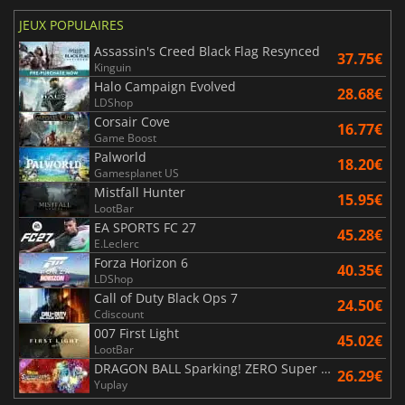
JEUX POPULAIRES
Assassin's Creed Black Flag Resynced
37.75€
Kinguin
Halo Campaign Evolved
28.68€
LDShop
Corsair Cove
16.77€
Game Boost
Palworld
18.20€
Gamesplanet US
Mistfall Hunter
15.95€
LootBar
EA SPORTS FC 27
45.28€
E.Leclerc
Forza Horizon 6
40.35€
LDShop
Call of Duty Black Ops 7
24.50€
Cdiscount
007 First Light
45.02€
LootBar
DRAGON BALL Sparking! ZERO Super Limit Breaking NEO
26.29€
Yuplay