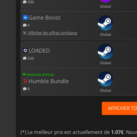
396
Global
Game Boost
4
Afficher les offres similaires
Global
LOADED
244
Global
MAGASIN OFFICIEL
Humble Bundle
9
Global
AFFICHER T
(*) Le meilleur prix est actuellement de
1.07€
. Nou