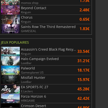
1.73€
momox shop
Beyond Contact
2.48€
Kinguin
Chorus
0.65€
Kinguin
Saints Row The Third Remastered
1.83€
GAMESEAL
JEUX POPULAIRES
Assassin's Creed Black Flag Resynced
33.54€
6.75
€
15.48
€
Kinguin
Halo Campaign Evolved
31.21€
LootBar
Palworld
18.17€
Gamesplanet US
Mistfall Hunter
15.97€
War WARHAMMER 3
Lies Of P
LootBar
EA SPORTS FC 27
45.28€
E.Leclerc
Forza Horizon 6
42.42€
HRKGAME
Crimson Desert
44.90€