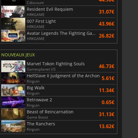
Cdiscount
Resident Evil Requiem
31.07€
HRKGAME
007 First Light
43.96€
HRKGAME
Avatar Legends The Fighting Game
26.82€
HRKGAME
NOUVEAUX JEUX
Marvel Tokon Fighting Souls
46.73€
Gamesplanet US
HellSlave II Judgment of the Archon
5.61€
Kinguin
Big Walk
11.34€
Kinguin
Retrowave 2
0.65€
Kinguin
Beast of Reincarnation
31.13€
Game Boost
The Ranchers
13.62€
Kinguin