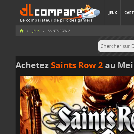
JEUX
CART
Le comparateur de prix des gamers
JEUX
SAINTS ROW 2
Achetez
Saints Row 2
au Meil