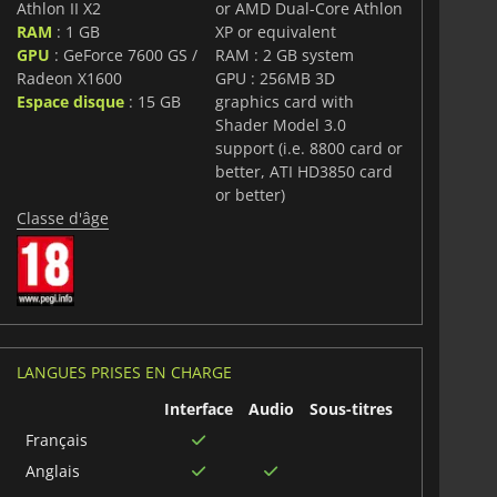
Athlon II X2
or AMD Dual-Core Athlon
RAM
: 1 GB
XP or equivalent
GPU
: GeForce 7600 GS /
RAM : 2 GB system
Radeon X1600
GPU : 256MB 3D
Espace disque
: 15 GB
graphics card with
Shader Model 3.0
support (i.e. 8800 card or
better, ATI HD3850 card
or better)
Classe d'âge
LANGUES PRISES EN CHARGE
Interface
Audio
Sous-titres
Français
Anglais