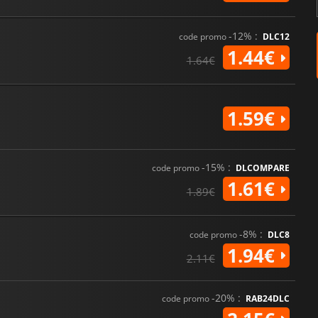
-12% :
code promo
DLC12
1.44€
1.64€
1.59€
-15% :
code promo
DLCOMPARE
1.61€
1.89€
-8% :
code promo
DLC8
1.94€
2.11€
-20% :
code promo
RAB24DLC