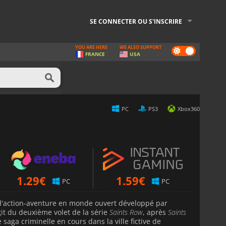
SE CONNECTER OU S'INSCRIRE
YOU ARE HERE
WE ALSO SUPPORT
Dark
FRANCE
USA
mode
PC
PS3
Xbox360
1.29
€
1.59
€
PC
PC
d'action-aventure en monde ouvert développé par
agit du deuxième volet de la série
Saints Row
, après
Saints
saga criminelle en cours dans la ville fictive de