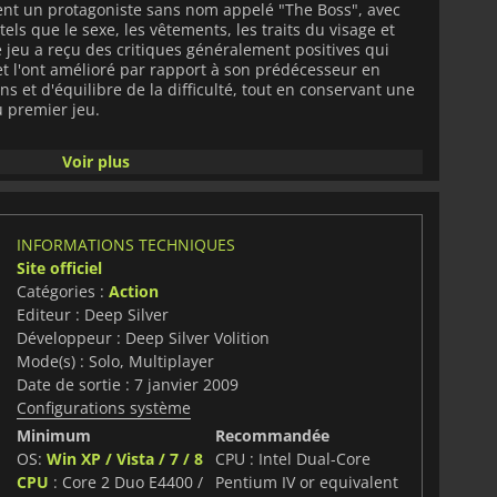
ôlent un protagoniste sans nom appelé "The Boss", avec
els que le sexe, les vêtements, les traits du visage et
le jeu a reçu des critiques généralement positives qui
et l'ont amélioré par rapport à son prédécesseur en
s et d'équilibre de la difficulté, tout en conservant une
 premier jeu.
mplique l'utilisation de différentes formes de combat
Voir plus
 corps ou le tir sur les ennemis tout en naviguant sur
e avec des armes variées allant des matraques aux lance-
ges de chaque véhicule et interchangeables entre les
a progression des missions elles-mêmes qui incluent
INFORMATIONS TECHNIQUES
urses, d'escortes & de matchs à mort contre des
Site officiel
 contre des adversaires contrôlés par l'ordinateur et
 des objectifs secondaires facultatifs tels que des
Catégories :
Action
uption de fonctionnaires pour accéder à des zones
Editeur : Deep Silver
de civils pour obtenir de l'argent supplémentaire.
Développeur : Deep Silver Volition
Mode(s) : Solo, Multiplayer
ire auprès des joueurs en raison de son vaste éventail
Date de sortie : 7 janvier 2009
 et de son environnement immersif en monde ouvert.
Configurations système
lisé,
Saints Row 2
est l'un des rares jeux qui, depuis sa
tiel des bibliothèques de jeux du monde entier.
Minimum
Recommandée
OS:
Win XP / Vista / 7 / 8
CPU : Intel Dual-Core
CPU
: Core 2 Duo E4400 /
Pentium IV or equivalent