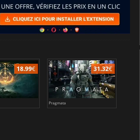
18.99
€
31.32
€
Pragmata
Total 