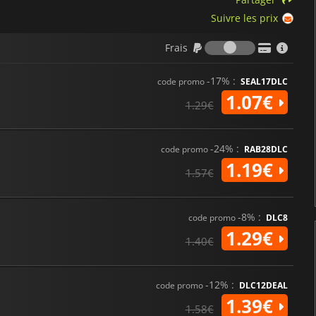
Suivre les prix
Frais
Frais
-17% :
code promo
SEAL17DLC
1.07€
1.29€
-24% :
code promo
RAB28DLC
1.19€
1.57€
-8% :
code promo
DLC8
1.29€
1.40€
-12% :
code promo
DLC12DEAL
1.39€
1.58€