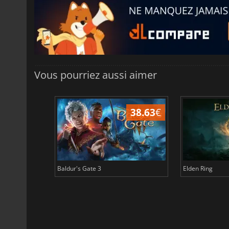
Vous pourriez aussi aimer
43.96
€
38.63
€
Baldur's Gate 3
Elden Ring