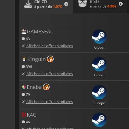
Boîte
Clé CD
à partir de
4.90€
à partir de
1.07€
GAMESEAL
43
Afficher les offres similaires
Global
Kinguin
396
Afficher les offres similaires
Global
Eneba
79
Afficher les offres similaires
Europe
K4G
46
Afficher les offres similaires