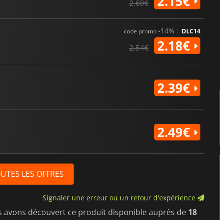
2.15€
2.69€
-14% :
code promo
DLC14
2.18€
2.54€
2.39€
2.49€
OUTES LES OFFRES
Signaler une erreur ou un retour d'expérience
s avons découvert ce produit disponible auprès de
18