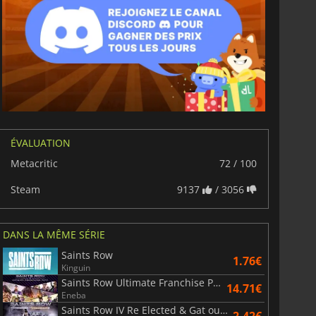
ÉVALUATION
Metacritic
72 / 100
Steam
9137
/ 3056
DANS LA MÊME SÉRIE
Saints Row
1.76€
Kinguin
Saints Row Ultimate Franchise Pack
14.71€
Eneba
Saints Row IV Re Elected & Gat out of Hell
2.42€