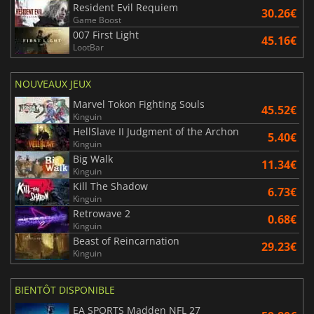
Resident Evil Requiem
30.26€
Game Boost
007 First Light
45.16€
LootBar
NOUVEAUX JEUX
Marvel Tokon Fighting Souls
45.52€
Kinguin
HellSlave II Judgment of the Archon
5.40€
Kinguin
Big Walk
11.34€
Kinguin
Kill The Shadow
6.73€
Kinguin
Retrowave 2
0.68€
Kinguin
Beast of Reincarnation
29.23€
Kinguin
BIENTÔT DISPONIBLE
EA SPORTS Madden NFL 27