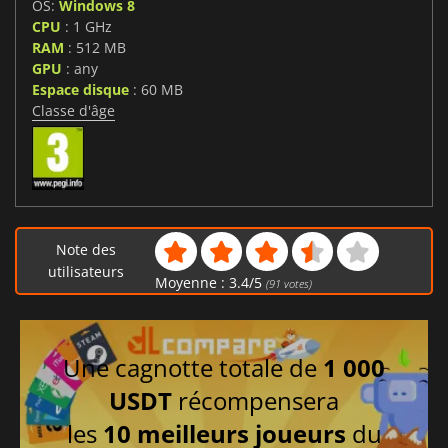
OS:
Windows 8
CPU
: 1 GHz
RAM
: 512 MB
GPU
: any
Espace disque
: 60 MB
Classe d'âge
Note des
utilisateurs
Moyenne :
3.4
/
5
(
91
votes)
Une cagnotte totale de
1 000
USDT
récompensera
les
10 meilleurs joueurs
du