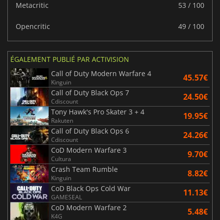
Metacritic
53 / 100
Opencritic
49 / 100
ÉGALEMENT PUBLIÉ PAR ACTIVISION
Call of Duty Modern Warfare 4
45.57€
Kinguin
Call of Duty Black Ops 7
24.50€
Cdiscount
Tony Hawk's Pro Skater 3 + 4
19.95€
Rakuten
Call of Duty Black Ops 6
24.26€
Cdiscount
CoD Modern Warfare 3
9.70€
Cultura
Crash Team Rumble
8.82€
Kinguin
CoD Black Ops Cold War
11.13€
GAMESEAL
CoD Modern Warfare 2
5.48€
K4G