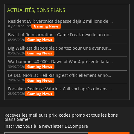
ACTUALITÉS, BONS PLANS
Resident Evil: Veronica dépasse déjà 2 millions de wishlists
Gaming News
il y a 18 heures
Beast of Reincarnation : Game Freak dévoile un nouveau pari
Gaming News
05/08/2026
Big Walk est disponible : partez pour une aventure entre amis
Gaming News
05/08/2026
Warhammer 40 000 : Dawn of War 4 présente la faction des Nécrons
Gaming News
30/07/2026
Le DLC Nioh 3 : Hell Rising est officiellement annoncé
Gaming News
29/07/2026
Forsaken Realms : Vahrin's Call sort après dix ans de développement
Gaming News
28/07/2026
Recevez les meilleurs prix, codes promo et tous les bons
plans Gamer
Inscrivez vous à la newsletter DLCompare