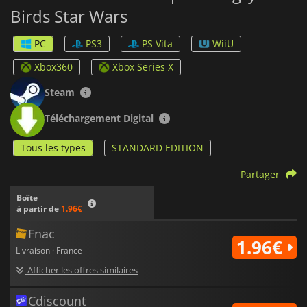
Birds Star Wars
PC
PS3
PS Vita
WiiU
Xbox360
Xbox Series X
Steam
Téléchargement Digital
Tous les types
STANDARD EDITION
Partager
Boîte
à partir de
1.96€
Fnac
1.96€
Livraison · France
Afficher les offres similaires
Cdiscount