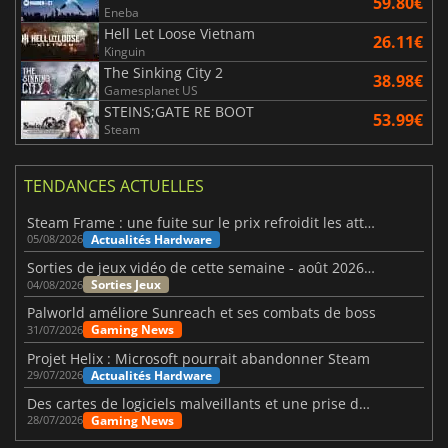
59.80€
Eneba
Hell Let Loose Vietnam
26.11€
Kinguin
The Sinking City 2
38.98€
Gamesplanet US
STEINS;GATE RE BOOT
53.99€
Steam
TENDANCES ACTUELLES
Steam Frame : une fuite sur le prix refroidit les attentes VR
Actualités Hardware
05/08/2026
Sorties de jeux vidéo de cette semaine - août 2026 (semaine 32)
Sorties Jeux
04/08/2026
Palworld améliore Sunreach et ses combats de boss
Gaming News
31/07/2026
Projet Helix : Microsoft pourrait abandonner Steam
Actualités Hardware
29/07/2026
Des cartes de logiciels malveillants et une prise de contrôle de Discord ont touché Meccha Chameleon
Gaming News
28/07/2026