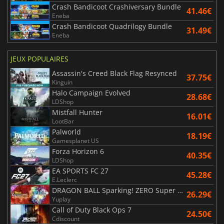
Crash Bandicoot Crashiversary Bundle
41.46€
Eneba
Crash Bandicoot Quadrilogy Bundle
31.49€
Eneba
JEUX POPULAIRES
Assassin's Creed Black Flag Resynced
37.75€
Kinguin
Halo Campaign Evolved
28.68€
LDShop
Mistfall Hunter
16.01€
LootBar
Palworld
18.19€
Gamesplanet US
Forza Horizon 6
40.35€
LDShop
EA SPORTS FC 27
45.28€
E.Leclerc
DRAGON BALL Sparking! ZERO Super Limit Breaking NEO
26.29€
Yuplay
Call of Duty Black Ops 7
24.50€
Cdiscount