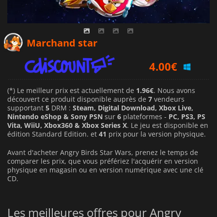
1.96
€
Marchand star
4.00
€
4.49
€
(*) Le meilleur prix est actuellement de
1.96€
. Nous avons
découvert ce produit disponible auprès de
7
vendeurs
supportant
5
DRM :
Steam, Digital Download, Xbox Live,
Nintendo eShop & Sony PSN
sur
6
plateformes -
PC, PS3, PS
Vita, WiiU, Xbox360 & Xbox Series X
. Le jeu est disponible en
édition Standard Edition. et
41
prix pour la version physique.
Avant d'acheter Angry Birds Star Wars, prenez le temps de
comparer les prix, que vous préfériez l'acquérir en version
physique en magasin ou en version numérique avec une clé
CD.
Les meilleures offres pour Angry