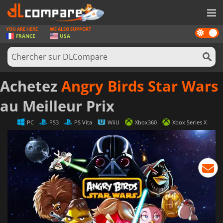
YOU ARE HERE
WE ALSO SUPPORT
Dark
JEUX
FRANCE
USA
mode
CARTES PRÉPAYÉES
LOGICIELS
Achetez
Angry Birds Star Wars
CONCOURS
au Meilleur Prix
MATÉRIEL
PC
PS3
PS Vita
WiiU
Xbox360
Xbox Series X
NEWS
SE CONNECTER OU S'INSCRIRE