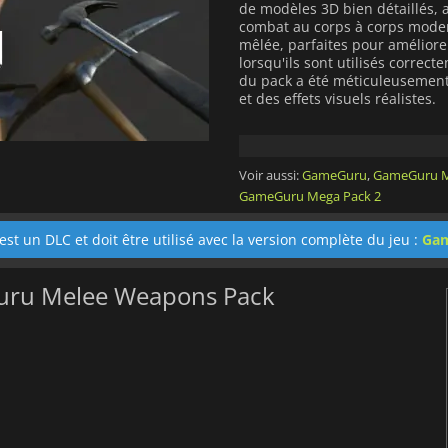
de modèles 3D bien détaillés, 
combat au corps à corps moder
mêlée, parfaites pour améliorer
lorsqu'ils sont utilisés correc
du pack a été méticuleusement
et des effets visuels réalistes.
GameGuru - Melee Weapons P
permet aux développeurs d'ajou
leurs scènes de jeu. De plus, 
Voir aussi:
GameGuru
,
GameGuru 
développeurs de transformer l'a
GameGuru Mega Pack 2
vision créative.
est un DLC et doit être utilisé avec la version complète du jeu :
Ga
Guru Melee Weapons Pack