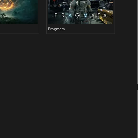
Pragmata
Total 