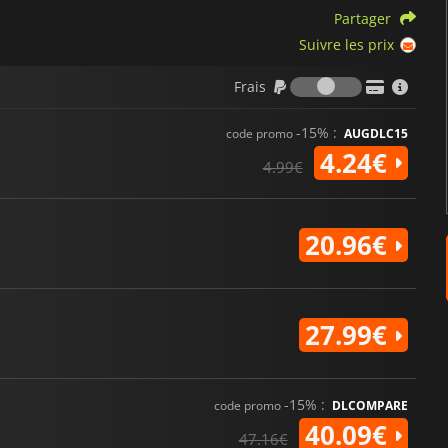
Partager
Suivre les prix
Frais
Frais
-15% :
code promo
AUGDLC15
4.24€
4.99€
20.96€
27.99€
-15% :
code promo
DLCOMPARE
40.09€
47.16€