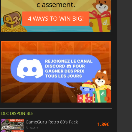
classement.
4 WAYS TO WIN BIG!
DLC DISPONIBLE
GameGuru Retro 80's Pack
1.89€
6.75
€
15.48
€
Kinguin