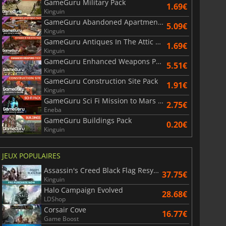
GameGuru Military Pack
1.69€
Kinguin
GameGuru Abandoned Apartment Pack
5.09€
Kinguin
GameGuru Antiques In The Attic Pack
1.69€
War WARHAMMER 3
Lies Of P
Kinguin
GameGuru Enhanced Weapons Pack
5.51€
Kinguin
GameGuru Construction Site Pack
1.91€
Kinguin
GameGuru Sci Fi Mission to Mars Pack
2.75€
Eneba
GameGuru Buildings Pack
0.20€
Kinguin
JEUX POPULAIRES
Assassin's Creed Black Flag Resynced
37.75€
Kinguin
Halo Campaign Evolved
28.68€
LDShop
Corsair Cove
16.77€
Game Boost