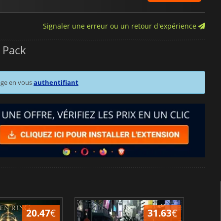
Signaler une erreur ou un retour d'expérience
 Pack
age en vous
authentifiant
20.47
€
31.63
€