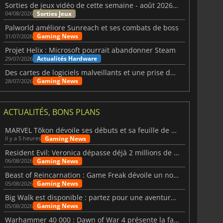
Sorties de jeux vidéo de cette semaine - août 2026 (semaine 32)
Sorties Jeux
04/08/2026
Palworld améliore Sunreach et ses combats de boss
Gaming News
31/07/2026
Projet Helix : Microsoft pourrait abandonner Steam
Actualités Hardware
29/07/2026
Des cartes de logiciels malveillants et une prise de contrôle de Discord ont touché Meccha Chameleon
Gaming News
28/07/2026
ACTUALITÉS, BONS PLANS
MARVEL Tōkon dévoile ses débuts et sa feuille de route
Gaming News
il y a 5 heures
Resident Evil: Veronica dépasse déjà 2 millions de wishlists
Gaming News
06/08/2026
Beast of Reincarnation : Game Freak dévoile un nouveau pari
Gaming News
05/08/2026
Big Walk est disponible : partez pour une aventure entre amis
Gaming News
05/08/2026
Warhammer 40 000 : Dawn of War 4 présente la faction des Nécrons