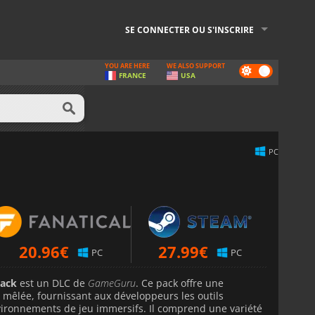
SE CONNECTER OU S'INSCRIRE
YOU ARE HERE
WE ALSO SUPPORT
Dark
FRANCE
USA
mode
PC
20.96
€
27.99
€
PC
PC
ack
est un DLC de
GameGuru
. Ce pack offre une
 mêlée, fournissant aux développeurs les outils
vironnements de jeu immersifs. Il comprend une variété