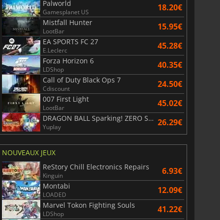
Palworld
18.20€
Gamesplanet US
Mistfall Hunter
15.95€
LootBar
EA SPORTS FC 27
45.28€
E.Leclerc
Forza Horizon 6
40.35€
LDShop
Call of Duty Black Ops 7
24.50€
Cdiscount
007 First Light
45.02€
LootBar
DRAGON BALL Sparking! ZERO Super Limit Breaking NEO
26.29€
Yuplay
NOUVEAUX JEUX
ReStory Chill Electronics Repairs
6.93€
Kinguin
Montabi
12.09€
LOADED
Marvel Tokon Fighting Souls
41.22€
LDShop