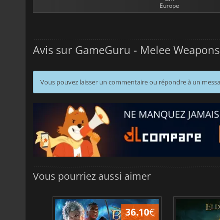
Europe
Avis sur GameGuru - Melee Weapons
Vous pouvez laisser un commentaire ou répondre à un mess
Vous pourriez aussi aimer
45.02
€
36.10
€