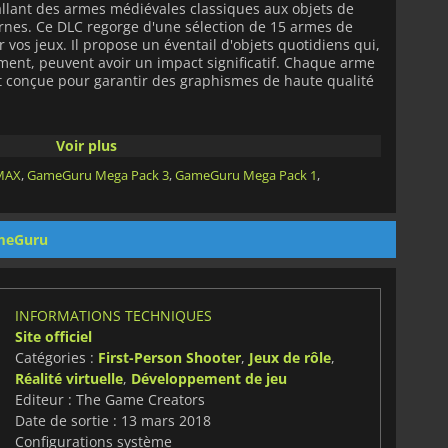
allant des armes médiévales classiques aux objets de
nes. Ce DLC regorge d'une sélection de 15 armes de
 vos jeux. Il propose un éventail d'objets quotidiens qui,
tement, peuvent avoir un impact significatif. Chaque arme
 conçue pour garantir des graphismes de haute qualité
ack
s'intègre facilement au logiciel
GameGuru
, ce qui
Voir plus
ter et d'ajuster les armes de façon transparente dans
chaque arme est personnalisable, ce qui permet aux
MAX
,
GameGuru Mega Pack 3
,
GameGuru Mega Pack 1
,
spect et la convivialité de leurs jeux en fonction de leur
meGuru
INFORMATIONS TECHNIQUES
Site officiel
Catégories :
First-Person Shooter
,
Jeux de rôle
,
Réalité virtuelle
,
Développement de jeu
Editeur : The Game Creators
Date de sortie : 13 mars 2018
Configurations système