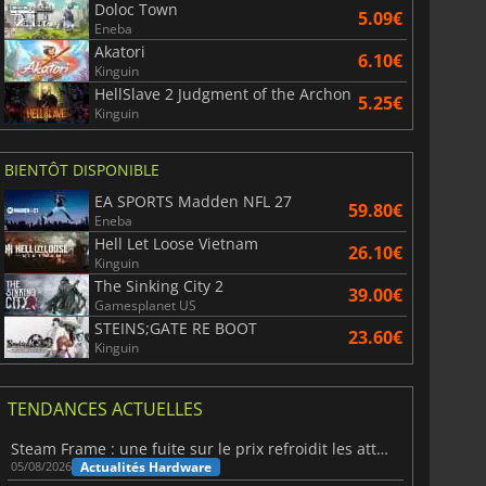
Doloc Town
5.09€
Eneba
Akatori
6.10€
Kinguin
HellSlave 2 Judgment of the Archon
5.25€
Kinguin
BIENTÔT DISPONIBLE
EA SPORTS Madden NFL 27
59.80€
Eneba
Hell Let Loose Vietnam
26.10€
Kinguin
The Sinking City 2
39.00€
Gamesplanet US
STEINS;GATE RE BOOT
23.60€
Kinguin
TENDANCES ACTUELLES
Steam Frame : une fuite sur le prix refroidit les attentes VR
Actualités Hardware
05/08/2026