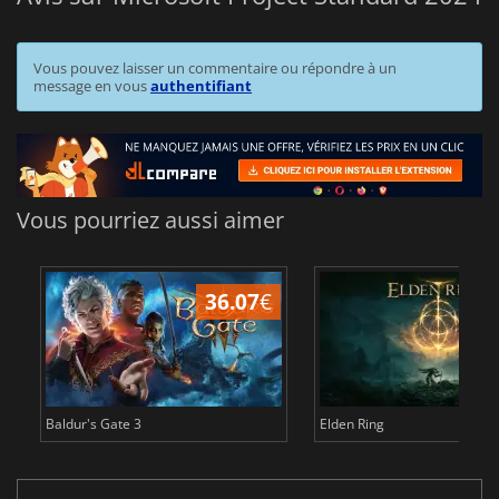
Vous pouvez laisser un commentaire ou répondre à un
message en vous
authentifiant
Vous pourriez aussi aimer
36.07
€
2
Baldur's Gate 3
Elden Ring