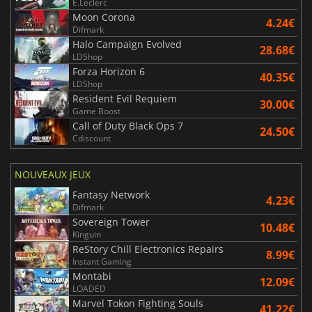
E.Leclerc
Moon Corona
4.24€
Difmark
Halo Campaign Evolved
28.68€
LDShop
Forza Horizon 6
40.35€
LDShop
Resident Evil Requiem
30.00€
Game Boost
Call of Duty Black Ops 7
24.50€
Cdiscount
NOUVEAUX JEUX
Fantasy Network
4.23€
Difmark
Sovereign Tower
10.48€
Kinguin
ReStory Chill Electronics Repairs
8.99€
Instant Gaming
Montabi
12.09€
LOADED
Marvel Tokon Fighting Souls
41.22€