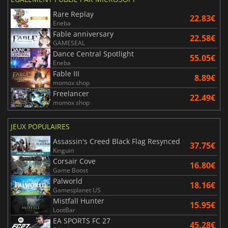
Rare Replay
22.83€
Eneba
Fable anniversary
22.58€
GAMESEAL
Dance Central Spotlight
55.05€
Eneba
Fable III
8.89€
momox shop
Freelancer
22.49€
momox shop
JEUX POPULAIRES
Assassin's Creed Black Flag Resynced
37.75€
Kinguin
Corsair Cove
16.80€
Game Boost
Palworld
18.16€
Gamesplanet US
Mistfall Hunter
15.95€
LootBar
EA SPORTS FC 27
45.28€