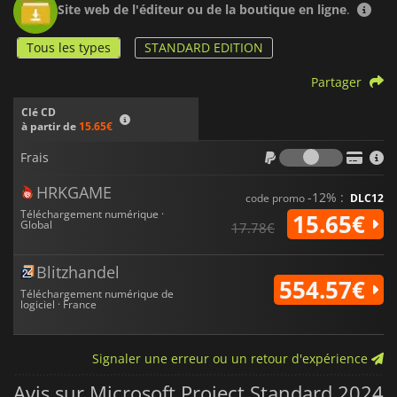
Site web de l'éditeur ou de la boutique en ligne
.
Tous les types
STANDARD EDITION
Partager
Clé CD
à partir de
15.65€
Frais
Frais
HRKGAME
-12% :
code promo
DLC12
Téléchargement numérique ·
15.65€
Global
17.78€
Blitzhandel
554.57€
Téléchargement numérique de
logiciel · France
Signaler une erreur ou un retour d'expérience
Avis sur Microsoft Project Standard 2024