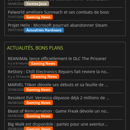
Sorties Jeux
04/08/2026
Palworld améliore Sunreach et ses combats de boss
Gaming News
31/07/2026
Projet Helix : Microsoft pourrait abandonner Steam
Actualités Hardware
29/07/2026
ACTUALITÉS, BONS PLANS
REANIMAL lance officiellement le DLC The Prisoner
Gaming News
il y a 8 heures
ReStory : Chill Electronics Repairs fait revivre la nostalgie des années 2000
Gaming News
il y a 10 heures
MARVEL Tōkon dévoile ses débuts et sa feuille de route
Gaming News
07/08/2026
Resident Evil: Veronica dépasse déjà 2 millions de wishlists
Gaming News
06/08/2026
Beast of Reincarnation : Game Freak dévoile un nouveau pari
Gaming News
05/08/2026
Big Walk est disponible : partez pour une aventure entre amis
Gaming News
05/08/2026