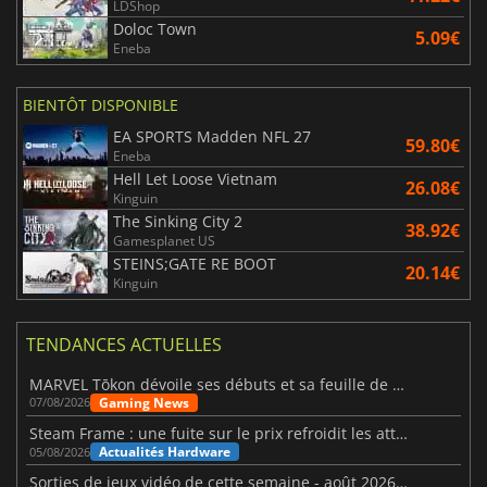
LDShop
Doloc Town
5.09€
Eneba
BIENTÔT DISPONIBLE
EA SPORTS Madden NFL 27
59.80€
Eneba
Hell Let Loose Vietnam
26.08€
Kinguin
The Sinking City 2
38.92€
Gamesplanet US
STEINS;GATE RE BOOT
20.14€
Kinguin
TENDANCES ACTUELLES
MARVEL Tōkon dévoile ses débuts et sa feuille de route
Gaming News
07/08/2026
Steam Frame : une fuite sur le prix refroidit les attentes VR
Actualités Hardware
05/08/2026
Sorties de jeux vidéo de cette semaine - août 2026 (semaine 32)