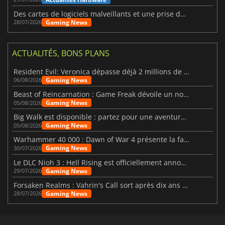
Des cartes de logiciels malveillants et une prise de contrôle de Discord ont touché Meccha Chameleon
Gaming News
28/07/2026
ACTUALITÉS, BONS PLANS
Resident Evil: Veronica dépasse déjà 2 millions de wishlists
Gaming News
06/08/2026
Beast of Reincarnation : Game Freak dévoile un nouveau pari
Gaming News
05/08/2026
Big Walk est disponible : partez pour une aventure entre amis
Gaming News
05/08/2026
Warhammer 40 000 : Dawn of War 4 présente la faction des Nécrons
Gaming News
30/07/2026
Le DLC Nioh 3 : Hell Rising est officiellement annoncé
Gaming News
29/07/2026
Forsaken Realms : Vahrin's Call sort après dix ans de développement
Gaming News
28/07/2026