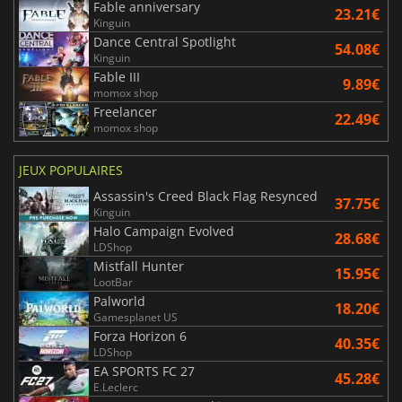
Fable anniversary
23.21€
Kinguin
Dance Central Spotlight
54.08€
Kinguin
Fable III
9.89€
momox shop
Freelancer
22.49€
momox shop
JEUX POPULAIRES
Assassin's Creed Black Flag Resynced
37.75€
Kinguin
Halo Campaign Evolved
28.68€
LDShop
Mistfall Hunter
15.95€
LootBar
Palworld
18.20€
Gamesplanet US
Forza Horizon 6
40.35€
LDShop
EA SPORTS FC 27
45.28€
E.Leclerc