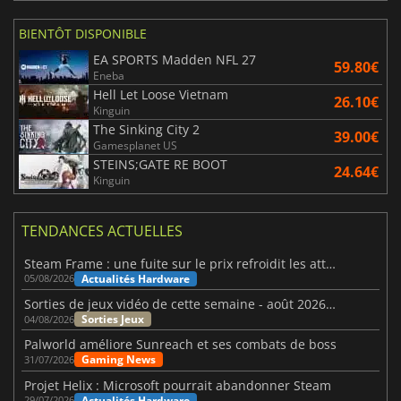
BIENTÔT DISPONIBLE
EA SPORTS Madden NFL 27
59.80€
Eneba
Hell Let Loose Vietnam
26.10€
Kinguin
The Sinking City 2
39.00€
Gamesplanet US
STEINS;GATE RE BOOT
24.64€
Kinguin
TENDANCES ACTUELLES
Steam Frame : une fuite sur le prix refroidit les attentes VR
Actualités Hardware
05/08/2026
Sorties de jeux vidéo de cette semaine - août 2026 (semaine 32)
Sorties Jeux
04/08/2026
Palworld améliore Sunreach et ses combats de boss
Gaming News
31/07/2026
Projet Helix : Microsoft pourrait abandonner Steam
Actualités Hardware
29/07/2026