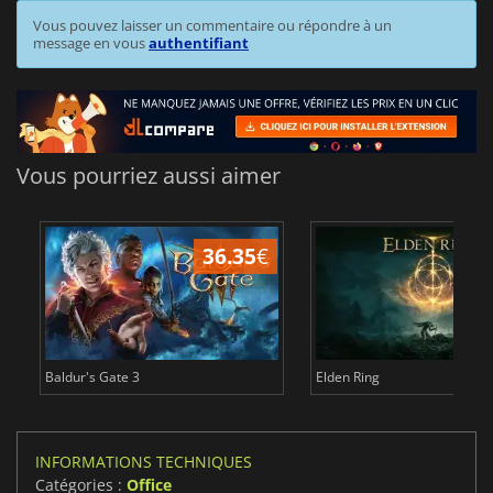
Vous pouvez laisser un commentaire ou répondre à un
message en vous
authentifiant
Vous pourriez aussi aimer
36.35
€
Baldur's Gate 3
Elden Ring
INFORMATIONS TECHNIQUES
Catégories :
Office