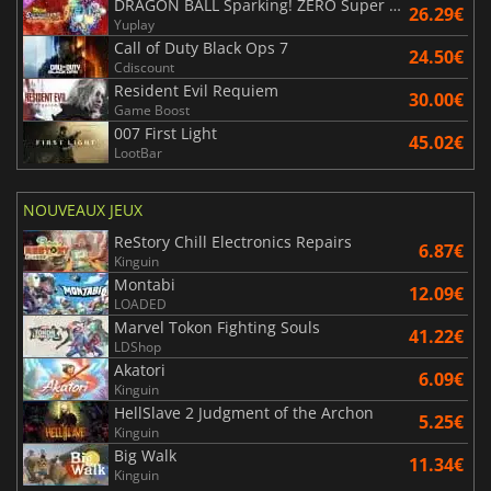
DRAGON BALL Sparking! ZERO Super Limit Breaking NEO
26.29€
Yuplay
Call of Duty Black Ops 7
24.50€
Cdiscount
Resident Evil Requiem
30.00€
Game Boost
007 First Light
45.02€
LootBar
NOUVEAUX JEUX
ReStory Chill Electronics Repairs
6.87€
Kinguin
Montabi
12.09€
LOADED
Marvel Tokon Fighting Souls
41.22€
LDShop
Akatori
6.09€
Kinguin
HellSlave 2 Judgment of the Archon
5.25€
Kinguin
Big Walk
11.34€
Kinguin