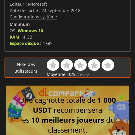
Editeur : Microsoft
Date de sortie : 24 septembre 2018
Configurations système
Minimum
OS:
Windows 10
RAM
: 4 GB
Espace disque
: 4 Gb
Note des
utilisateurs
Moyenne :
0
/
5
(
0
votes)
Une cagnotte totale de
1 000
USDT
récompensera
les
10 meilleurs joueurs
du
classement.