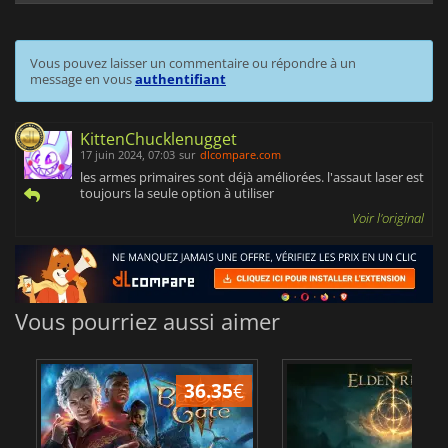
Vous pouvez laisser un commentaire ou répondre à un
message en vous
authentifiant
KittenChucklenugget
17 juin 2024, 07:03
sur
dlcompare.com
les armes primaires sont déjà améliorées. l'assaut laser est
toujours la seule option à utiliser
Voir l'original
Vous pourriez aussi aimer
36.35
€