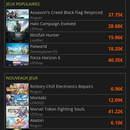
JEUX POPULAIRES
Assassin's Creed Black Flag Resynced
37.75€
Kinguin
Halo Campaign Evolved
28.68€
LDShop
Mistfall Hunter
15.96€
LootBar
Palworld
18.20€
Gamesplanet US
Forza Horizon 6
40.35€
LDShop
NOUVEAUX JEUX
ReStory Chill Electronics Repairs
6.96€
Kinguin
Montabi
12.09€
LOADED
Marvel Tokon Fighting Souls
41.22€
LDShop
Akatori
6.10€
Kinguin