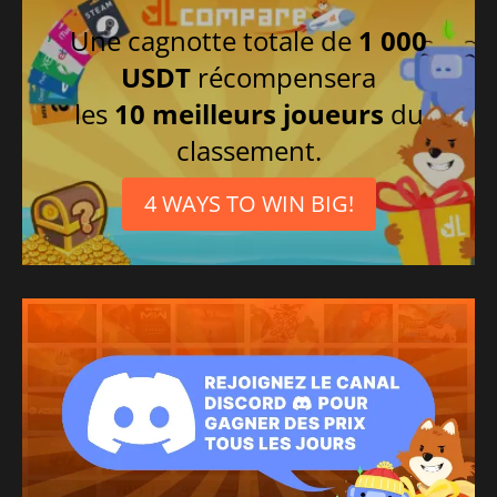
Une cagnotte totale de
1 000
USDT
récompensera
les
10 meilleurs joueurs
du
classement.
4 WAYS TO WIN BIG!