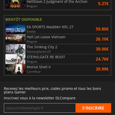
HellSlave 2 Judgment of the Archon
5.27€
Kinguin
BIENTÔT DISPONIBLE
EA SPORTS Madden NFL 27
59.80€
Eneba
Hell Let Loose Vietnam
26.10€
Kinguin
The Sinking City 2
39.00€
Gamesplanet US
STEINS;GATE RE BOOT
24.76€
Kinguin
Mortal Shell II
39.99€
Carrefour
Recevez les meilleurs prix, codes promo et tous les bons
plans Gamer
Inscrivez vous à la newsletter DLCompare