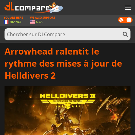
YOU ARE HERE
WE ALSO SUPPORT
Dark
JEUX
FRANCE
USA
mode
CARTES PRÉPAYÉES
LOGICIELS
Arrowhead ralentit le
CONCOURS
rythme des mises à jour de
MATÉRIEL
Helldivers 2
NEWS
SE CONNECTER OU S'INSCRIRE