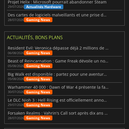
Projet Helix : Microsoft pourrait abandonner Steam
Actualités Hardware
29/07/2026
Des cartes de logiciels malveillants et une prise de contrôle de Discord ont touché Meccha Chameleon
Gaming News
28/07/2026
ACTUALITÉS, BONS PLANS
Resident Evil: Veronica dépasse déjà 2 millions de wishlists
Gaming News
06/08/2026
Beast of Reincarnation : Game Freak dévoile un nouveau pari
Gaming News
05/08/2026
Big Walk est disponible : partez pour une aventure entre amis
Gaming News
05/08/2026
Warhammer 40 000 : Dawn of War 4 présente la faction des Nécrons
Gaming News
30/07/2026
Le DLC Nioh 3 : Hell Rising est officiellement annoncé
Gaming News
29/07/2026
Forsaken Realms : Vahrin's Call sort après dix ans de développement
Gaming News
28/07/2026