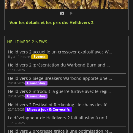
Voir les détails et les prix de: Helldivers 2
HELLDIVERS 2 NEWS
Helldivers 2 accueille un crossover explosif avec Warhammer 40K
Events
il y a 11 heures
Helldivers 2 :présentation du Warbond Burn and Bury
11/03/2026
Helldivers 2 Siege Breakers Warbond apporte une puissance de feu brutale
Gameplay
28/01/2026
Helldivers 2 introduit la guerre furtive avec le régiment Redacted
Gameplay
20/01/2026
Helldivers 2 Festival of Reckoning : le chaos des fêtes de fin d'année
Mises à jour & Correctifs
22/12/2025
Le développeur de Helldivers 2 fait allusion à un futur mode roguelite
11/12/2025
Helldivers 2 progresse grâce à une optimisation remarquable