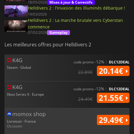
18/05/2026
Mises à jour & Correctifs
Helldivers 2 : l’invasion des Illuminés débarque !
19/03/2026
Helldivers 2 : La marche brutale vers Cyberstan
commence
07/02/2026
Gameplay
Les meilleures offres pour Helldivers 2
K4G
-12% :
code promo
DLC12DEAL
Steam · Global
20.14€
22.89€
K4G
-12% :
code promo
DLC12DEAL
Xbox Series X · Europe
21.55€
24.49€
momox shop
29.49€
Livraison · France
Occasion