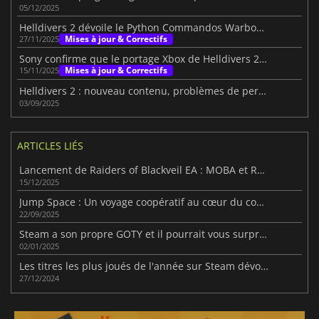
05/12/2025
Helldivers 2 dévoile le Python Commandos Warbond pour décembre 2025
Mises à jour & Correctifs
27/11/2025
Sony confirme que le portage Xbox de Helldivers 2 stimule les ventes de la PS5 et du PC
Mises à jour & Correctifs
15/11/2025
Helldivers 2 : nouveau contenu, problèmes de performance
03/09/2025
ARTICLES LIÉS
Lancement de Raiders of Blackveil EA : MOBA et Roguelite
15/12/2025
Jump Space : Un voyage coopératif au cœur du cosmos
22/09/2025
Steam a son propre GOTY et il pourrait vous surprendre
02/01/2025
Les titres les plus joués de l'année sur Steam dévoilés
27/12/2024