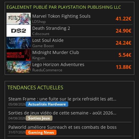
ÉGALEMENT PUBLIÉ PAR PLAYSTATION PUBLISHING LLC
Marvel Tokon Fighting Souls
41.22€
LDShop
Death Stranding 2
24.90€
Cdiscount
Lost Soul Aside
24.24€
Game Boost
Midnight Murder Club
5.54€
Kinguin
Lego Horizon Adventures
13.88€
RueduCommerce
TENDANCES ACTUELLES
Steam Frame : une fuite sur le prix refroidit les attentes VR
Actualités Hardware
05/08/2026
Sorties de jeux vidéo de cette semaine - août 2026 (semaine 32)
Sorties Jeux
04/08/2026
Palworld améliore Sunreach et ses combats de boss
Gaming News
31/07/2026