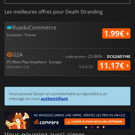
Les meilleures offres pour Death Stranding
RueduCommerce
1.99€
Livraison · France
G2A
-23.86% :
code promo
DCG2AD1Y4E
PC/Xbox Play Anywhere · Europe
11.17€
14.67€
Directors Cut
Vous pouvez laisser un commentaire ou répondre à un
message en vous
authentifiant
Vous pourriez aussi aimer