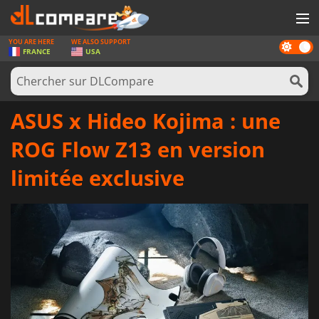
YOU ARE HERE
WE ALSO SUPPORT
Dark
JEUX
FRANCE
USA
mode
CARTES PRÉPAYÉES
LOGICIELS
ASUS x Hideo Kojima : une
CONCOURS
ROG Flow Z13 en version
MATÉRIEL
limitée exclusive
NEWS
SE CONNECTER OU S'INSCRIRE