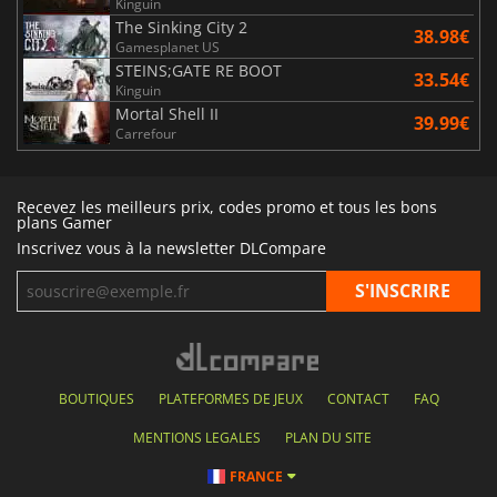
Kinguin
The Sinking City 2
38.98€
Gamesplanet US
STEINS;GATE RE BOOT
33.54€
Kinguin
Mortal Shell II
39.99€
Carrefour
Recevez les meilleurs prix, codes promo et tous les bons
plans Gamer
Inscrivez vous à la newsletter DLCompare
BOUTIQUES
PLATEFORMES DE JEUX
CONTACT
FAQ
MENTIONS LEGALES
PLAN DU SITE
FRANCE