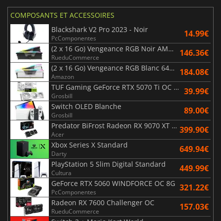
COMPOSANTS ET ACCESSOIRES
Blackshark V2 Pro 2023 - Noir
14.99€
PcComponentes
(2 x 16 Go) Vengeance RGB Noir AMD Expo 6000 MHz - CAS 30
146.36€
RueduCommerce
(2 x 16 Go) Vengeance RGB Blanc 6400 MHz - CAS 32
184.08€
Amazon
TUF Gaming GeForce RTX 5070 Ti OC White Edition 16GB
39.99€
Grosbill
Switch OLED Blanche
89.00€
Grosbill
Predator BiFrost Radeon RX 9070 XT OC 16 Go
399.90€
Acer
Xbox Series X Standard
649.94€
Darty
PlayStation 5 Slim Digital Standard
449.99€
Cultura
GeForce RTX 5060 WINDFORCE OC 8G
321.22€
PcComponentes
Radeon RX 7600 Challenger OC
157.03€
RueduCommerce