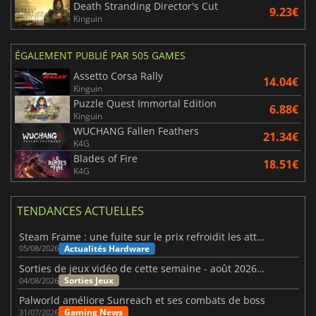
Death Stranding Director's Cut
9.23€
Kinguin
ÉGALEMENT PUBLIÉ PAR 505 GAMES
Assetto Corsa Rally
14.04€
Kinguin
Puzzle Quest Immortal Edition
6.88€
Kinguin
WUCHANG Fallen Feathers
21.34€
K4G
Blades of Fire
18.51€
K4G
TENDANCES ACTUELLES
Steam Frame : une fuite sur le prix refroidit les attentes VR
Actualités Hardware
05/08/2026
Sorties de jeux vidéo de cette semaine - août 2026 (semaine 32)
Sorties Jeux
04/08/2026
Palworld améliore Sunreach et ses combats de boss
Gaming News
31/07/2026