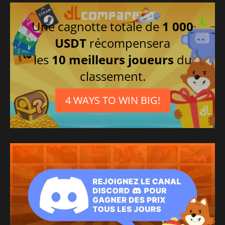
Une cagnotte totale de
1 000
USDT
récompensera
les
10 meilleurs joueurs
du
classement.
4 WAYS TO WIN BIG!