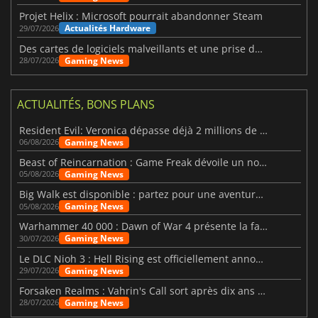
Projet Helix : Microsoft pourrait abandonner Steam
Actualités Hardware
29/07/2026
Des cartes de logiciels malveillants et une prise de contrôle de Discord ont touché Meccha Chameleon
Gaming News
28/07/2026
ACTUALITÉS, BONS PLANS
Resident Evil: Veronica dépasse déjà 2 millions de wishlists
Gaming News
06/08/2026
Beast of Reincarnation : Game Freak dévoile un nouveau pari
Gaming News
05/08/2026
Big Walk est disponible : partez pour une aventure entre amis
Gaming News
05/08/2026
Warhammer 40 000 : Dawn of War 4 présente la faction des Nécrons
Gaming News
30/07/2026
Le DLC Nioh 3 : Hell Rising est officiellement annoncé
Gaming News
29/07/2026
Forsaken Realms : Vahrin's Call sort après dix ans de développement
Gaming News
28/07/2026