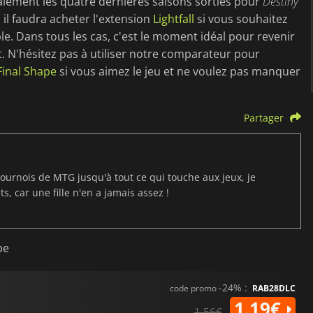
lement les quatre dernières saisons sorties pour
Destiny
, il faudra acheter l'extension
Lightfall
si vous souhaitez
e. Dans tous les cas, c'est le moment idéal pour revenir
it. N'hésitez pas à utiliser notre comparateur pour
Final Shape
si vous aimez le jeu et ne voulez pas manquer
Partager
ournois de MTG jusqu'à tout ce qui touche aux jeux, je
s, car une fille n'en a jamais assez !
pe
-24% :
code promo
RAB28DLC
1.19€
1.56€