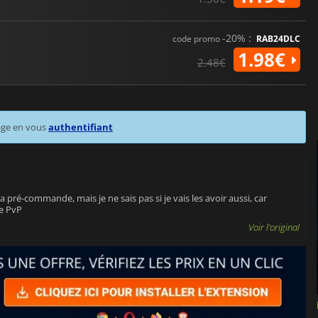
-20% :
code promo
RAB24DLC
1.98€
2.48€
age en vous
authentifiant
la pré-commande, mais je ne sais pas si je vais les avoir aussi, car
le PvP
Voir l'original