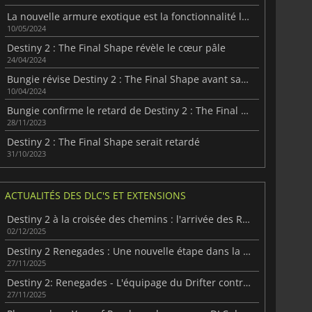
La nouvelle armure exotique est la fonctionnalité la plus attendue de Destiny 2 : The Final Shape.
10/05/2024
Destiny 2 : The Final Shape révèle le cœur pâle
24/04/2024
Bungie révise Destiny 2 : The Final Shape avant sa sortie
10/04/2024
Bungie confirme le retard de Destiny 2 : The Final Shape
28/11/2023
Destiny 2 : The Final Shape serait retardé
31/10/2023
ACTUALITÉS DES DLC'S ET EXTENSIONS
Destiny 2 à la croisée des chemins : l'arrivée des Renégats
02/12/2025
Destiny 2 Renegades : Une nouvelle étape dans la frontière sans loi
27/11/2025
Destiny 2: Renegades - L'équipage du Drifter contre l'Imperium Cabal
27/11/2025