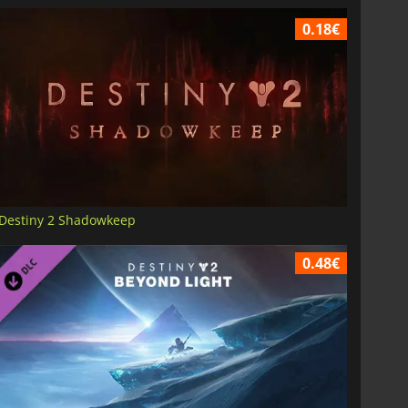
0.18€
6.75
€
15.48
€
War WARHAMMER 3
Lies Of P
Destiny 2 Shadowkeep
0.48€