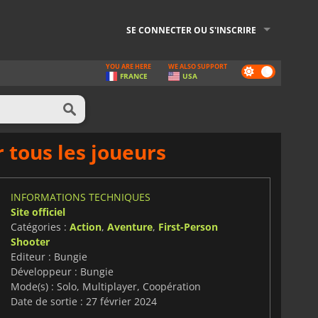
SE CONNECTER OU S'INSCRIRE
YOU ARE HERE
WE ALSO SUPPORT
Dark
FRANCE
USA
mode
 tous les joueurs
INFORMATIONS TECHNIQUES
Site officiel
Catégories :
Action
,
Aventure
,
First-Person
Shooter
Editeur : Bungie
Développeur : Bungie
Mode(s) : Solo, Multiplayer, Coopération
Date de sortie : 27 février 2024