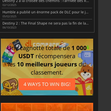
Destiny 2 à la croisée des chemins : l'arrivée des Renégats
02/12/2025
Humble a publié un énorme pack de DLC pour le jeu de tir MMO Destiny 2 de Bungie.
05/02/2025
Destiny 2 : The Final Shape ne sera pas la fin de la saga
06/10/2023
Une cagnotte totale de
1 000
USDT
récompensera
les
10 meilleurs joueurs
du
classement.
4 WAYS TO WIN BIG!