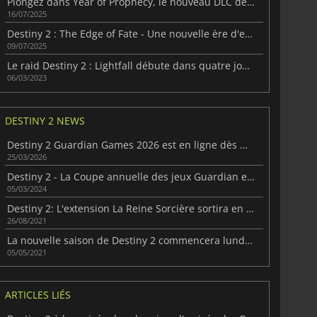
Plongez dans Year of Prophecy, le nouveau DLC de Destiny 2
16/07/2025
Destiny 2 : The Edge of Fate - Une nouvelle ère d'exploration
09/07/2025
Le raid Destiny 2 : Lightfall débute dans quatre jours.
06/03/2023
DESTINY 2 NEWS
Destiny 2 Guardian Games 2026 est en ligne dès maintenant
25/03/2026
Destiny 2 - La Coupe annuelle des jeux Guardian est de retour !
05/03/2024
Destiny 2: L'extension La Reine Sorcière sortira en 2022
26/08/2021
La nouvelle saison de Destiny 2 commencera lundi prochain.
05/05/2021
ARTICLES LIÉS