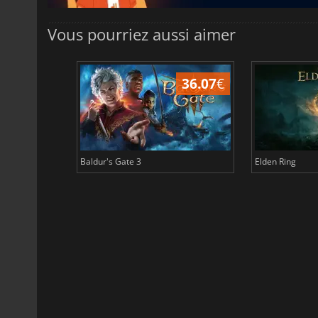
Vous pourriez aussi aimer
45.03
€
36.07
€
Baldur's Gate 3
Elden Ring