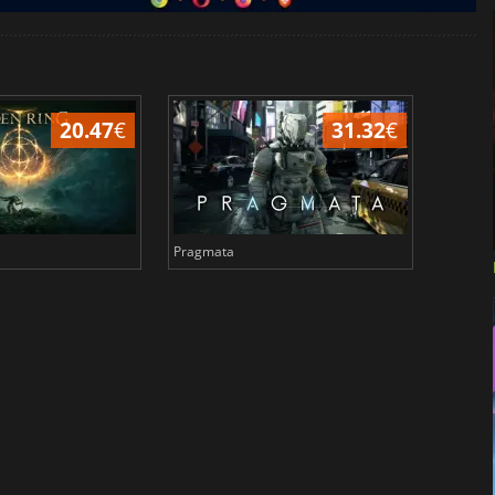
20.47
€
31.32
€
Pragmata
Total 