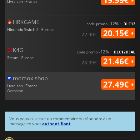
19.99€
Livraison · France
HRKGAME
-12% :
code promo
DLC12
Nintendo Switch 2 · Europe
20.15€
22.90€
K4G
-12% :
code promo
DLC12DEAL
Steam · Europe
21.46€
24.39€
momox shop
27.49€
Livraison · France
Occasion
Vous pouvez laisser un commentaire ou répondre à un
message en vous
authentifiant