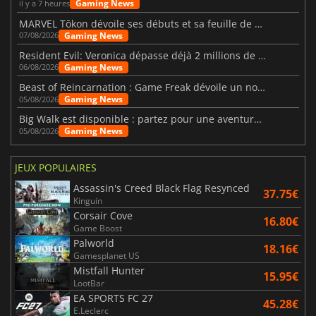
Gaming News
il y a 7 heures
MARVEL Tōkon dévoile ses débuts et sa feuille de route
Gaming News
07/08/2026
Resident Evil: Veronica dépasse déjà 2 millions de wishlists
Gaming News
06/08/2026
Beast of Reincarnation : Game Freak dévoile un nouveau pari
Gaming News
05/08/2026
Big Walk est disponible : partez pour une aventure entre amis
Gaming News
05/08/2026
JEUX POPULAIRES
Assassin's Creed Black Flag Resynced
37.75€
Kinguin
Corsair Cove
16.80€
Game Boost
Palworld
18.16€
Gamesplanet US
Mistfall Hunter
15.95€
LootBar
EA SPORTS FC 27
45.28€
E.Leclerc