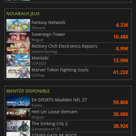
NOUVEAUX JEUX
Fantasy Network
4.23€
Difmark
Sovereign Tower
10.48€
Kinguin
ReStory Chill Electronics Repairs
8.99€
Instant Gaming
Montabi
12.09€
LOADED
Marvel Tokon Fighting Souls
41.22€
LDShop
BIENTÔT DISPONIBLE
EA SPORTS Madden NFL 27
59.80€
Eneba
Hell Let Loose Vietnam
26.08€
Kinguin
The Sinking City 2
38.92€
Gamesplanet US
STEINS;GATE RE BOOT