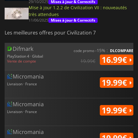
29/10/2025
Mises à jour & Correctifs
Mise à jour 1.2.2 de Civilization VII : nouveautés
très attendues
11/06/2025
Mises à jour & Correctifs
Les meilleures offres pour Civilization 7
Difmark
-15% :
code promo
DLCOMPARE
PlayStation 4 · Global
16.99€
19.99€
Vente de compte
Micromania
19.99€
Livraison · France
Micromania
19.99€
Livraison · France
Micromania