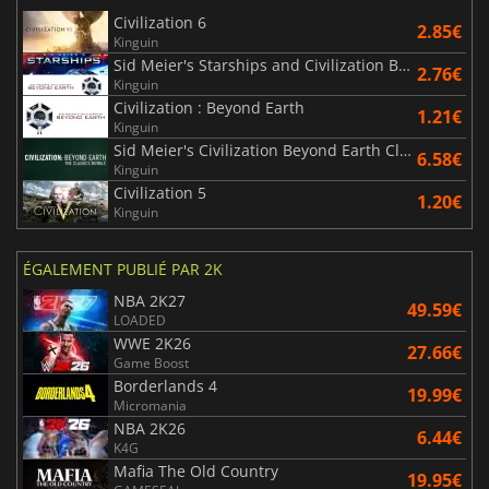
Civilization 6
2.85€
Kinguin
Sid Meier's Starships and Civilization Beyond Earth
2.76€
Kinguin
Civilization : Beyond Earth
1.21€
Kinguin
Sid Meier's Civilization Beyond Earth Classics Bundle
6.58€
Kinguin
Civilization 5
1.20€
Kinguin
ÉGALEMENT PUBLIÉ PAR 2K
NBA 2K27
49.59€
LOADED
WWE 2K26
27.66€
Game Boost
Borderlands 4
19.99€
Micromania
NBA 2K26
6.44€
K4G
Mafia The Old Country
19.95€