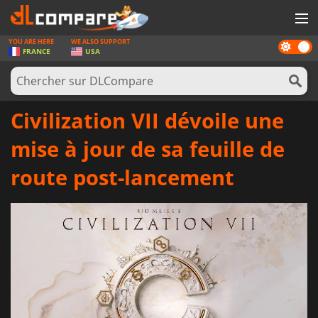
YOU ARE HERE
WE ALSO SUPPORT
Dark
JEUX
FRANCE
USA
mode
CARTES PRÉPAYÉES
LOGICIELS
Civilization VII dévoile une
CONCOURS
mise à jour de sa feuille de
MATÉRIEL
route post-lancement
NEWS
SE CONNECTER OU S'INSCRIRE