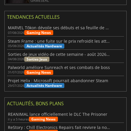
GAMESEAL
TENDANCES ACTUELLES
MARVEL Tōkon dévoile ses débuts et sa feuille de route
Gaming News
07/08/2026
Steam Frame : une fuite sur le prix refroidit les attentes VR
Actualités Hardware
05/08/2026
Sorties de jeux vidéo de cette semaine - août 2026 (semaine 32)
Sorties Jeux
04/08/2026
Palworld améliore Sunreach et ses combats de boss
Gaming News
31/07/2026
Projet Helix : Microsoft pourrait abandonner Steam
Actualités Hardware
29/07/2026
ACTUALITÉS, BONS PLANS
REANIMAL lance officiellement le DLC The Prisoner
Gaming News
il y a 5 heures
ReStory : Chill Electronics Repairs fait revivre la nostalgie des années 2000