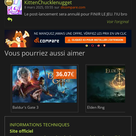
KittenChucklenugget
8 mars 2025, 03:55
sur
dlcompare.com
Le post-lancement sera annulé pour FINIR LE JEU. l'IU bro
Voir l'original
Vous pourriez aussi aimer
36.07
€
2
Baldur's Gate 3
Elden Ring
INFORMATIONS TECHNIQUES
Site officiel