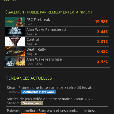
ÉGALEMENT PUBLIÉ PAR REMEDY ENTERTAINMENT
FBC Firebreak
19.98€
G2A
Alan Wake Remastered
3.44€
Kinguin
Control
2.31€
Kinguin
Death Rally
0.42€
Kinguin
Alan Wake Franchise
3.47€
GAMESEAL
TENDANCES ACTUELLES
Steam Frame : une fuite sur le prix refroidit les attentes VR
Actualités Hardware
05/08/2026
Sorties de jeux vidéo de cette semaine - août 2026 (semaine 32)
Sorties Jeux
04/08/2026
Palworld améliore Sunreach et ses combats de boss