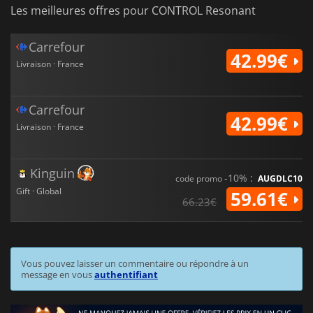
Les meilleures offres pour CONTROL Resonant
Carrefour
42.99€
Livraison · France
Carrefour
42.99€
Livraison · France
Kinguin
-10% :
code promo
AUGDLC10
Gift · Global
59.61€
66.23€
Vous pouvez laisser un commentaire ou répondre à un
message en vous
authentifiant