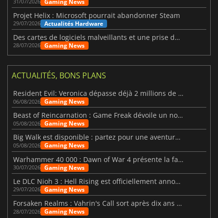
Gaming News
31/07/2026
Projet Helix : Microsoft pourrait abandonner Steam
Actualités Hardware
29/07/2026
Des cartes de logiciels malveillants et une prise de contrôle de Discord ont touché Meccha Chameleon
Gaming News
28/07/2026
ACTUALITÉS, BONS PLANS
Resident Evil: Veronica dépasse déjà 2 millions de wishlists
Gaming News
06/08/2026
Beast of Reincarnation : Game Freak dévoile un nouveau pari
Gaming News
05/08/2026
Big Walk est disponible : partez pour une aventure entre amis
Gaming News
05/08/2026
Warhammer 40 000 : Dawn of War 4 présente la faction des Nécrons
Gaming News
30/07/2026
Le DLC Nioh 3 : Hell Rising est officiellement annoncé
Gaming News
29/07/2026
Forsaken Realms : Vahrin's Call sort après dix ans de développement
Gaming News
28/07/2026