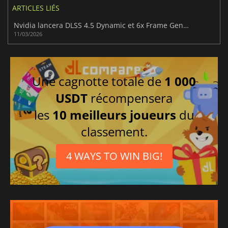
ARTICLES LIÉS
Nvidia lancera DLSS 4.5 Dynamic et 6x Frame Generation dans le courant du mois
11/03/2026
Une cagnotte totale de
1 000
USDT
récompensera
les
10 meilleurs joueurs
du
classement.
4 WAYS TO WIN BIG!