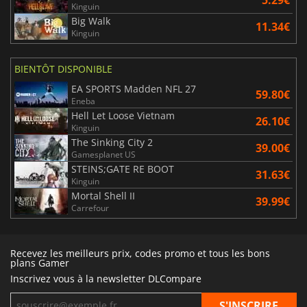
5.29€
Kinguin
Big Walk
11.34€
Kinguin
BIENTÔT DISPONIBLE
EA SPORTS Madden NFL 27
59.80€
Eneba
Hell Let Loose Vietnam
26.10€
Kinguin
The Sinking City 2
39.00€
Gamesplanet US
STEINS;GATE RE BOOT
31.63€
Kinguin
Mortal Shell II
39.99€
Carrefour
Recevez les meilleurs prix, codes promo et tous les bons
plans Gamer
Inscrivez vous à la newsletter DLCompare