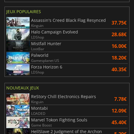
JEUX POPULAIRES
Assassin's Creed Black Flag Resynced
37.75€
Kinguin
Halo Campaign Evolved
28.68€
LDShop
Mistfall Hunter
16.00€
LootBar
Palworld
18.20€
Gamesplanet US
Forza Horizon 6
40.35€
LDShop
NOUVEAUX JEUX
ReStory Chill Electronics Repairs
7.78€
Kinguin
Montabi
12.09€
LOADED
Marvel Tokon Fighting Souls
45.40€
Game Boost
HellSlave 2 Judgment of the Archon