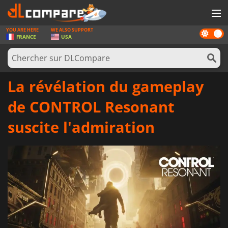
YOU ARE HERE
WE ALSO SUPPORT
Dark
JEUX
FRANCE
USA
mode
CARTES PRÉPAYÉES
LOGICIELS
La révélation du gameplay
CONCOURS
de CONTROL Resonant
MATÉRIEL
suscite l'admiration
NEWS
SE CONNECTER OU S'INSCRIRE