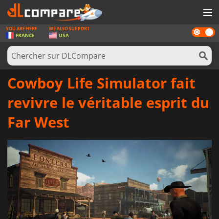
YOU ARE HERE
WE ALSO SUPPORT
Dark
JEUX
FRANCE
USA
mode
CARTES PRÉPAYÉES
LOGICIELS
Cowboy Life Simulator fait
CONCOURS
revivre le véritable esprit du
MATÉRIEL
Far West
NEWS
SE CONNECTER OU S'INSCRIRE