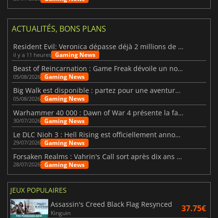
ACTUALITÉS, BONS PLANS
Resident Evil: Veronica dépasse déjà 2 millions de wishlists
Gaming News
il y a 11 heures
Beast of Reincarnation : Game Freak dévoile un nouveau pari
Gaming News
05/08/2026
Big Walk est disponible : partez pour une aventure entre amis
Gaming News
05/08/2026
Warhammer 40 000 : Dawn of War 4 présente la faction des Nécrons
Gaming News
30/07/2026
Le DLC Nioh 3 : Hell Rising est officiellement annoncé
Gaming News
29/07/2026
Forsaken Realms : Vahrin's Call sort après dix ans de développement
Gaming News
28/07/2026
JEUX POPULAIRES
Assassin's Creed Black Flag Resynced
37.75€
Kinguin