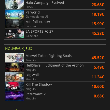
Halo Campaign Evolved
28.68€
LDShop
Palworld
18.19€
Gamesplanet US
Mistfall Hunter
15.99€
LootBar
EA SPORTS FC 27
45.28€
E.Leclerc
NOUVEAUX JEUX
Marvel Tokon Fighting Souls
45.52€
Kinguin
HellSlave II Judgment of the Archon
5.49€
Kinguin
Big Walk
11.34€
Kinguin
Kill The Shadow
10.60€
Kinguin
Retrowave 2
0.68€
Kinguin