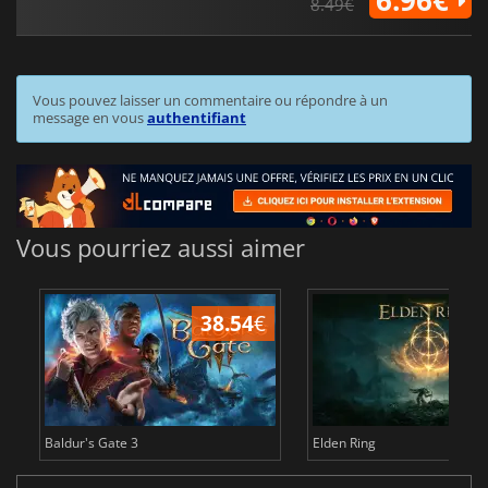
6.96€
8.49€
Vous pouvez laisser un commentaire ou répondre à un
message en vous
authentifiant
Vous pourriez aussi aimer
38.54
€
Baldur's Gate 3
Elden Ring