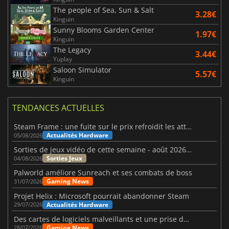
The people of Sea, Sun & Salt
3.28€
Kinguin
Sunny Blooms Garden Center
1.97€
Kinguin
The Legacy
3.44€
Yuplay
Saloon Simulator
5.57€
Kinguin
TENDANCES ACTUELLES
Steam Frame : une fuite sur le prix refroidit les attentes VR
Actualités Hardware
05/08/2026
Sorties de jeux vidéo de cette semaine - août 2026 (semaine 32)
Sorties Jeux
04/08/2026
Palworld améliore Sunreach et ses combats de boss
Gaming News
31/07/2026
Projet Helix : Microsoft pourrait abandonner Steam
Actualités Hardware
29/07/2026
Des cartes de logiciels malveillants et une prise de contrôle de Discord ont touché Meccha Chameleon
Gaming News
28/07/2026