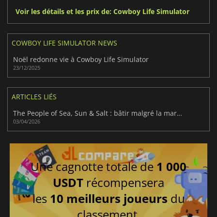
Voir les détails et les prix de: Cowboy Life Simulator
COWBOY LIFE SIMULATOR NEWS
Noël redonne vie à Cowboy Life Simulator
23/12/2025
ARTICLES LIÉS
The People of Sea, Sun & Salt : bâtir malgré la marée
03/04/2026
Une cagnotte totale de
1 000
USDT
récompensera
les
10 meilleurs joueurs
du
classement.