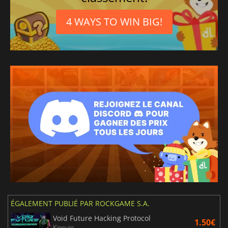
4 WAYS TO WIN BIG!
ÉGALEMENT PUBLIÉ PAR ROCKGAME S.A.
Void Future Hacking Protocol
1.50€
Kinguin