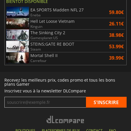
BIENTÔT DISPONIBLE
EA SPORTS Madden NFL 27
59.80€
Eneba
Hell Let Loose Vietnam
26.11€
Kinguin
The Sinking City 2
38.98€
Gamesplanet US
STEINS;GATE RE BOOT
53.99€
Steam
Mortal Shell II
39.99€
Carrefour
Recevez les meilleurs prix, codes promo et tous les bons
plans Gamer
Inscrivez vous à la newsletter DLCompare
BOUTIQUES
PLATEFORMES DE JEUX
CONTACT
FAQ