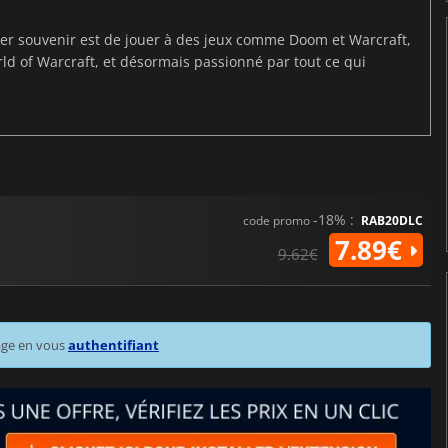
ier souvenir est de jouer à des jeux comme Doom et Warcraft,
d of Warcraft, et désormais passionné par tout ce qui
-18% :
code promo
RAB20DLC
7.89€
9.62€
age en vous
authentifiant