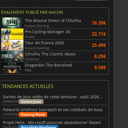
ÉGALEMENT PUBLIÉ PAR NACON
The Mound Omen of Cthulhu
18.39€
Instant Gaming
Pro Cycling Manager 26
23.71€
Eneba
Tour de France 2026
25.49€
Instant Gaming
Cthulhu The Cosmic Abyss
8.29€
Fanatical
Dragonkin The Banished
9.58€
K4G
TENDANCES ACTUELLES
Sorties de jeux vidéo de cette semaine - août 2026 (semaine 32)
Sorties Jeux
04/08/2026
Palworld améliore Sunreach et ses combats de boss
Gaming News
31/07/2026
Projet Helix : Microsoft pourrait abandonner Steam
Actualités Hardware
29/07/2026