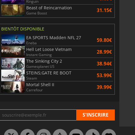
Kinguin
Beast of Reincarnation
31.15€
Game Boost
BIENTÔT DISPONIBLE
EA SPORTS Madden NFL 27
59.80€
Eneba
6.76
€
15.48
€
Hell Let Loose Vietnam
28.99€
Instant Gaming
The Sinking City 2
38.94€
Gamesplanet US
STEINS;GATE RE BOOT
53.99€
Steam
War WARHAMMER 3
Lies Of P
Mortal Shell II
39.99€
Carrefour