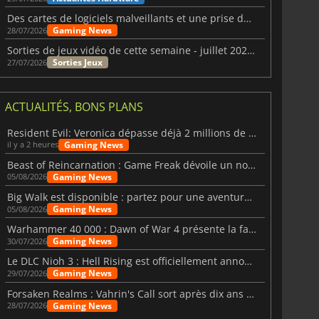
Des cartes de logiciels malveillants et une prise de contrôle de Discord ont touché Meccha Chameleon
Gaming News
28/07/2026
Sorties de jeux vidéo de cette semaine - juillet 2026 (semaine 31)
Sorties Jeux
27/07/2026
ACTUALITÉS, BONS PLANS
Resident Evil: Veronica dépasse déjà 2 millions de wishlists
Gaming News
il y a 2 heures
Beast of Reincarnation : Game Freak dévoile un nouveau pari
Gaming News
05/08/2026
Big Walk est disponible : partez pour une aventure entre amis
Gaming News
05/08/2026
Warhammer 40 000 : Dawn of War 4 présente la faction des Nécrons
Gaming News
30/07/2026
Le DLC Nioh 3 : Hell Rising est officiellement annoncé
Gaming News
29/07/2026
Forsaken Realms : Vahrin's Call sort après dix ans de développement
Gaming News
28/07/2026