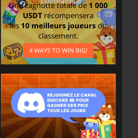
Une cagnotte totale de
1 000
USDT
récompensera
les
10 meilleurs joueurs
du
classement.
4 WAYS TO WIN BIG!