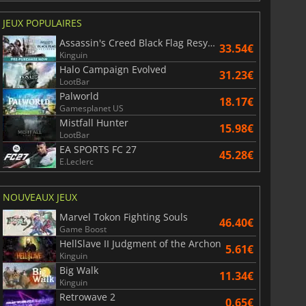
JEUX POPULAIRES
Assassin's Creed Black Flag Resynced
33.54€
Kinguin
Halo Campaign Evolved
31.23€
LootBar
Palworld
18.17€
Gamesplanet US
Mistfall Hunter
15.98€
LootBar
EA SPORTS FC 27
45.28€
E.Leclerc
NOUVEAUX JEUX
Marvel Tokon Fighting Souls
46.40€
Game Boost
HellSlave II Judgment of the Archon
5.61€
Kinguin
Big Walk
11.34€
Kinguin
Retrowave 2
0.65€