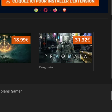
18.99
€
31.32
€
Pragmata
Total 
s plans Gamer