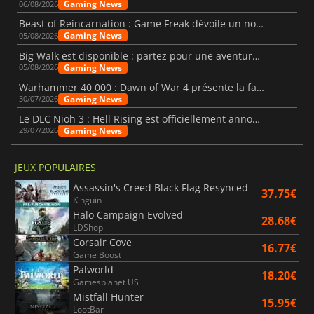
Gaming News
06/08/2026
Beast of Reincarnation : Game Freak dévoile un nouveau pari
Gaming News
05/08/2026
Big Walk est disponible : partez pour une aventure entre amis
Gaming News
05/08/2026
Warhammer 40 000 : Dawn of War 4 présente la faction des Nécrons
Gaming News
30/07/2026
Le DLC Nioh 3 : Hell Rising est officiellement annoncé
Gaming News
29/07/2026
JEUX POPULAIRES
Assassin's Creed Black Flag Resynced
37.75€
Kinguin
Halo Campaign Evolved
28.68€
LDShop
Corsair Cove
16.77€
Game Boost
Palworld
18.20€
Gamesplanet US
Mistfall Hunter
15.95€
LootBar