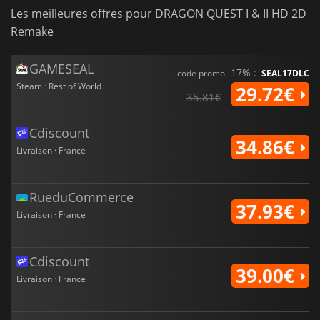
Les meilleures offres pour DRAGON QUEST I & II HD 2D
Remake
GAMESEAL
-17% :
code promo
SEAL17DLC
Steam · Rest of World
29.72€
35.81€
Cdiscount
34.86€
Livraison · France
RueduCommerce
37.93€
Livraison · France
Cdiscount
39.00€
Livraison · France