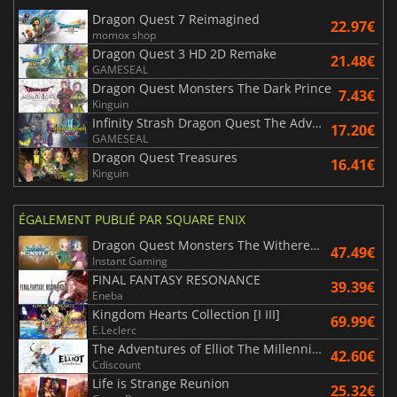
Dragon Quest 7 Reimagined
22.97€
momox shop
Dragon Quest 3 HD 2D Remake
21.48€
GAMESEAL
Dragon Quest Monsters The Dark Prince
7.43€
Kinguin
Infinity Strash Dragon Quest The Adventure of Dai
17.20€
GAMESEAL
Dragon Quest Treasures
16.41€
Kinguin
ÉGALEMENT PUBLIÉ PAR SQUARE ENIX
Dragon Quest Monsters The Withered World
47.49€
Instant Gaming
FINAL FANTASY RESONANCE
39.39€
Eneba
Kingdom Hearts Collection [I III]
69.99€
E.Leclerc
The Adventures of Elliot The Millennium Tales
42.60€
Cdiscount
Life is Strange Reunion
25.32€