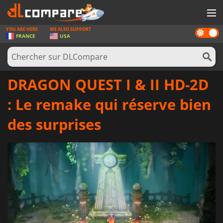
YOU ARE HERE
WE ALSO SUPPORT
Dark
JEUX
FRANCE
USA
mode
CARTES PRÉPAYÉES
LOGICIELS
DRAGON QUEST I & II HD-2D
CONCOURS
: Le remake qui réserve bien
MATÉRIEL
des surprises
NEWS
SE CONNECTER OU S'INSCRIRE