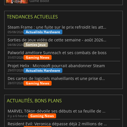
Game Boost
TENDANCES ACTUELLES
Steam Frame : une fuite sur le prix refroidit les attentes VR
Actualités Hardware
05/08/2026
Sorties de jeux vidéo de cette semaine - août 2026 (semaine 32)
Sorties Jeux
04/08/2026
Palworld améliore Sunreach et ses combats de boss
Gaming News
31/07/2026
Projet Helix : Microsoft pourrait abandonner Steam
Actualités Hardware
29/07/2026
Des cartes de logiciels malveillants et une prise de contrôle de Discord ont touché Meccha Chameleon
Gaming News
28/07/2026
ACTUALITÉS, BONS PLANS
MARVEL Tōkon dévoile ses débuts et sa feuille de route
Gaming News
il y a 6 heures
Resident Evil: Veronica dépasse déjà 2 millions de wishlists