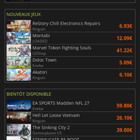
NOUVEAUX JEUX
ReStory Chill Electronics Repairs
6.93€
Kinguin
Montabi
12.09€
LOADED
Marvel Tokon Fighting Souls
41.22€
LDShop
Doloc Town
5.09€
Eneba
Akatori
6.10€
Kinguin
BIENTÔT DISPONIBLE
EA SPORTS Madden NFL 27
59.80€
Eneba
Hell Let Loose Vietnam
26.10€
Kinguin
The Sinking City 2
39.00€
Gamesplanet US
STEINS;GATE RE BOOT