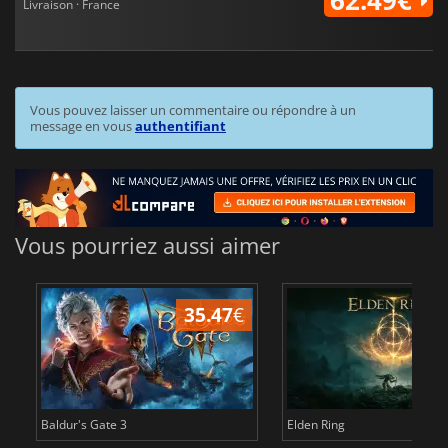
62.49€
Livraison · France
Vous pouvez laisser un commentaire ou répondre à un
message en vous
authentifiant
Vous pourriez aussi aimer
35.47
€
2
Baldur's Gate 3
Elden Ring