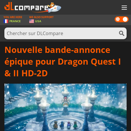
YOU ARE HERE
WE ALSO SUPPORT
Dark
JEUX
FRANCE
USA
mode
CARTES PRÉPAYÉES
LOGICIELS
Nouvelle bande-annonce
CONCOURS
épique pour Dragon Quest I
MATÉRIEL
& II HD-2D
NEWS
SE CONNECTER OU S'INSCRIRE