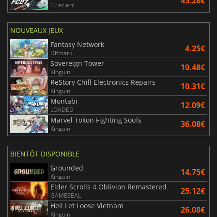
45.28€
E.Leclerc
NOUVEAUX JEUX
Fantasy Network
4.25€
Difmark
Sovereign Tower
10.48€
Kinguin
ReStory Chill Electronics Repairs
10.31€
Kinguin
Montabi
12.09€
LOADED
Marvel Tokon Fighting Souls
36.08€
Kinguin
BIENTÔT DISPONIBLE
Grounded
14.75€
Kinguin
Elder Scrolls 4 Oblivion Remastered
25.12€
GAMESEAL
Hell Let Loose Vietnam
26.08€
Kinguin