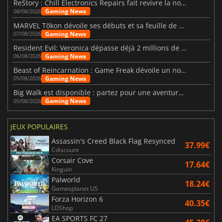
ReStory : Chill Electronics Repairs fait revivre la nostalgie des années 2000
Gaming News
08/08/2026
MARVEL Tōkon dévoile ses débuts et sa feuille de route
Gaming News
07/08/2026
Resident Evil: Veronica dépasse déjà 2 millions de wishlists
Gaming News
06/08/2026
Beast of Reincarnation : Game Freak dévoile un nouveau pari
Gaming News
05/08/2026
Big Walk est disponible : partez pour une aventure entre amis
Gaming News
05/08/2026
JEUX POPULAIRES
Assassin's Creed Black Flag Resynced
37.99€
Cdiscount
Corsair Cove
17.64€
Kinguin
Palworld
18.24€
Gamesplanet US
Forza Horizon 6
40.35€
LDShop
EA SPORTS FC 27