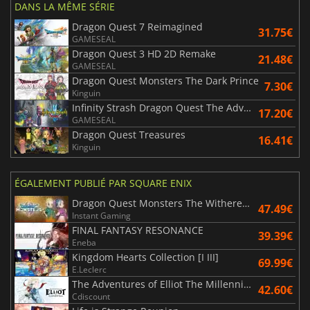
DANS LA MÊME SÉRIE
Dragon Quest 7 Reimagined
31.75€
GAMESEAL
Dragon Quest 3 HD 2D Remake
21.48€
GAMESEAL
Dragon Quest Monsters The Dark Prince
7.30€
Kinguin
Infinity Strash Dragon Quest The Adventure of Dai
17.20€
GAMESEAL
Dragon Quest Treasures
16.41€
Kinguin
ÉGALEMENT PUBLIÉ PAR SQUARE ENIX
Dragon Quest Monsters The Withered World
47.49€
Instant Gaming
FINAL FANTASY RESONANCE
39.39€
Eneba
Kingdom Hearts Collection [I III]
69.99€
E.Leclerc
The Adventures of Elliot The Millennium Tales
42.60€
Cdiscount