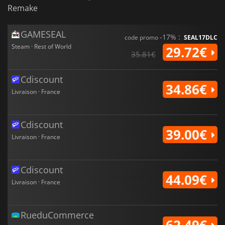
Remake
GAMESEAL
-17% :
code promo
SEAL17DLC
Steam · Rest of World
29.72€
35.81€
Cdiscount
34.86€
Livraison · France
Cdiscount
39.00€
Livraison · France
Cdiscount
44.09€
Livraison · France
RueduCommerce