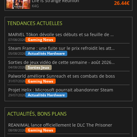
Life is Strange Reunion
26.44€
K4G
TENDANCES ACTUELLES
MARVEL Tōkon dévoile ses débuts et sa feuille de route
Gaming News
07/08/2026
Steam Frame : une fuite sur le prix refroidit les attentes VR
Actualités Hardware
05/08/2026
Sorties de jeux vidéo de cette semaine - août 2026 (semaine 32)
Sorties Jeux
04/08/2026
Palworld améliore Sunreach et ses combats de boss
Gaming News
31/07/2026
Projet Helix : Microsoft pourrait abandonner Steam
Actualités Hardware
29/07/2026
ACTUALITÉS, BONS PLANS
REANIMAL lance officiellement le DLC The Prisoner
Gaming News
08/08/2026