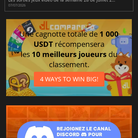
07/07/2026
Une cagnotte totale de
1 000
USDT
récompensera
les
10 meilleurs joueurs
du
classement.
4 WAYS TO WIN BIG!