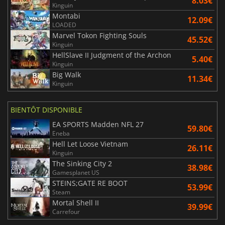
8.03€
Kinguin
Montabi
12.09€
LOADED
Marvel Tokon Fighting Souls
45.52€
Kinguin
HellSlave II Judgment of the Archon
5.40€
Kinguin
Big Walk
11.34€
Kinguin
BIENTÔT DISPONIBLE
EA SPORTS Madden NFL 27
59.80€
Eneba
Hell Let Loose Vietnam
26.11€
Kinguin
The Sinking City 2
38.98€
Gamesplanet US
STEINS;GATE RE BOOT
53.99€
Steam
Mortal Shell II
39.99€
Carrefour