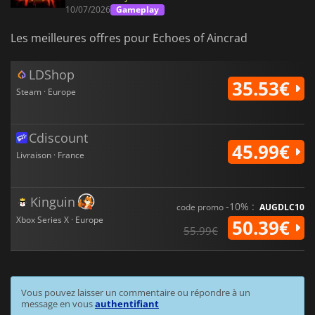
10/07/2026
Gameplay
Les meilleures offres pour Echoes of Aincrad
LDShop
35.53€
Steam · Europe
Cdiscount
45.99€
Livraison · France
Kinguin
-10% :
code promo
AUGDLC10
Xbox Series X · Europe
50.39€
55.99€
Vous pouvez laisser un commentaire ou répondre à un
message en vous
authentifiant