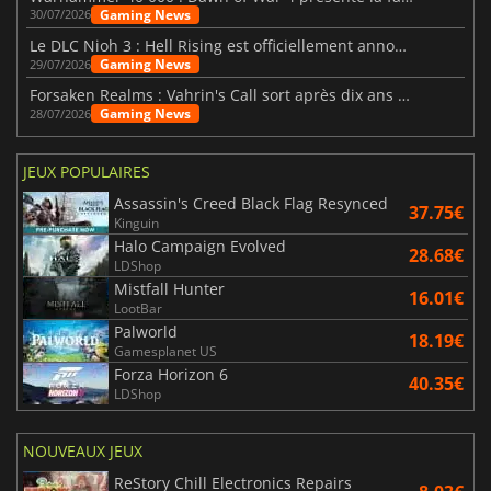
Gaming News
30/07/2026
Le DLC Nioh 3 : Hell Rising est officiellement annoncé
Gaming News
29/07/2026
Forsaken Realms : Vahrin's Call sort après dix ans de développement
Gaming News
28/07/2026
JEUX POPULAIRES
Assassin's Creed Black Flag Resynced
37.75€
Kinguin
Halo Campaign Evolved
28.68€
LDShop
Mistfall Hunter
16.01€
LootBar
Palworld
18.19€
Gamesplanet US
Forza Horizon 6
40.35€
LDShop
NOUVEAUX JEUX
ReStory Chill Electronics Repairs