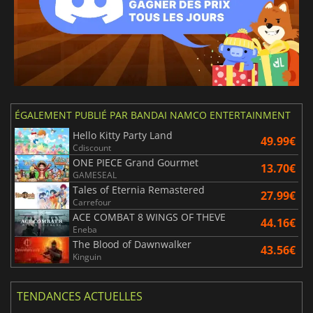
ÉGALEMENT PUBLIÉ PAR BANDAI NAMCO ENTERTAINMENT
Hello Kitty Party Land
49.99€
Cdiscount
ONE PIECE Grand Gourmet
13.70€
GAMESEAL
Tales of Eternia Remastered
27.99€
Carrefour
ACE COMBAT 8 WINGS OF THEVE
44.16€
Eneba
The Blood of Dawnwalker
43.56€
Kinguin
TENDANCES ACTUELLES