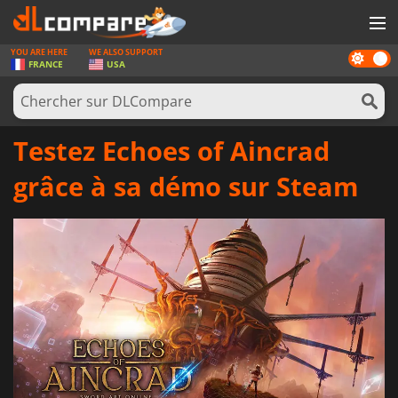
YOU ARE HERE
WE ALSO SUPPORT
Dark
JEUX
FRANCE
USA
mode
CARTES PRÉPAYÉES
LOGICIELS
Testez Echoes of Aincrad
CONCOURS
grâce à sa démo sur Steam
MATÉRIEL
NEWS
SE CONNECTER OU S'INSCRIRE