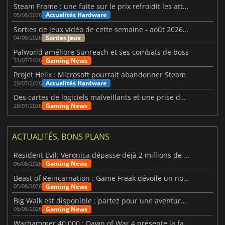
Steam Frame : une fuite sur le prix refroidit les attentes VR
Actualités Hardware
05/08/2026
Sorties de jeux vidéo de cette semaine - août 2026 (semaine 32)
Sorties Jeux
04/08/2026
Palworld améliore Sunreach et ses combats de boss
Gaming News
31/07/2026
Projet Helix : Microsoft pourrait abandonner Steam
Actualités Hardware
29/07/2026
Des cartes de logiciels malveillants et une prise de contrôle de Discord ont touché Meccha Chameleon
Gaming News
28/07/2026
ACTUALITÉS, BONS PLANS
Resident Evil: Veronica dépasse déjà 2 millions de wishlists
Gaming News
06/08/2026
Beast of Reincarnation : Game Freak dévoile un nouveau pari
Gaming News
05/08/2026
Big Walk est disponible : partez pour une aventure entre amis
Gaming News
05/08/2026
Warhammer 40 000 : Dawn of War 4 présente la faction des Nécrons