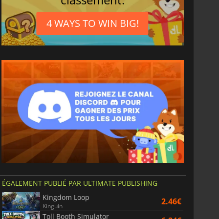
4 WAYS TO WIN BIG!
ÉGALEMENT PUBLIÉ PAR ULTIMATE PUBLISHING
Kingdom Loop
2.46€
Kinguin
Toll Booth Simulator