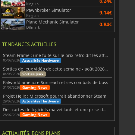
6.24€
Kinguin
Pawnbroker Simulator
9.14€
Kinguin
Plane Mechanic Simulator
0.84€
Difmark
TENDANCES ACTUELLES
Steam Frame : une fuite sur le prix refroidit les attentes VR
Actualités Hardware
05/08/2026
Sorties de jeux vidéo de cette semaine - août 2026 (semaine 32)
Sorties Jeux
04/08/2026
Palworld améliore Sunreach et ses combats de boss
Gaming News
31/07/2026
Projet Helix : Microsoft pourrait abandonner Steam
Actualités Hardware
29/07/2026
Des cartes de logiciels malveillants et une prise de contrôle de Discord ont touché Meccha Chameleon
Gaming News
28/07/2026
ACTUALITÉS, BONS PLANS