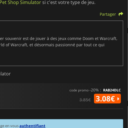
: Pet Shop Simulator
si c'est votre type de jeu.
Partager
ier souvenir est de jouer à des jeux comme Doom et Warcraft,
d of Warcraft, et désormais passionné par tout ce qui
lator
-20% :
code promo
RAB24DLC
3.08€
3.85€
age en vous
authentifiant