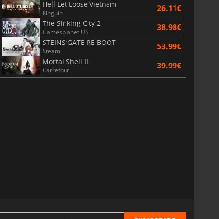
Hell Let Loose Vietnam
26.11€
Kinguin
The Sinking City 2
38.98€
Gamesplanet US
STEINS;GATE RE BOOT
53.99€
Steam
Mortal Shell II
39.99€
Carrefour
6.77
€
15.48
€
War WARHAMMER 3
Lies Of P