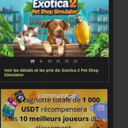
Voir les détails et les prix de: Exotica 2 Pet Shop
Simulator
Une cagnotte totale de
1 000
USDT
récompensera
les
10 meilleurs joueurs
du
classement.