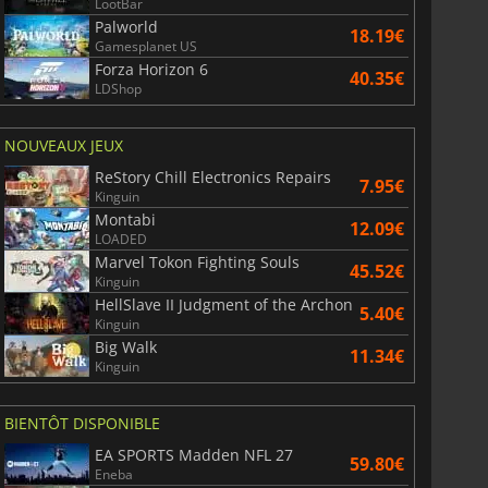
LootBar
Palworld
18.19€
Gamesplanet US
Forza Horizon 6
40.35€
LDShop
NOUVEAUX JEUX
ReStory Chill Electronics Repairs
7.95€
Kinguin
Montabi
12.09€
LOADED
Marvel Tokon Fighting Souls
45.52€
Kinguin
HellSlave II Judgment of the Archon
5.40€
Kinguin
Big Walk
11.34€
Kinguin
BIENTÔT DISPONIBLE
EA SPORTS Madden NFL 27
59.80€
Eneba