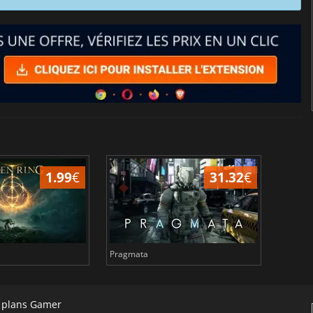
1.99
€
31.32
€
Pragmata
Total 
s plans Gamer