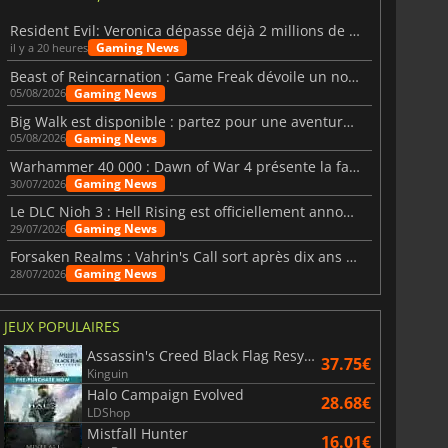
Resident Evil: Veronica dépasse déjà 2 millions de wishlists
Gaming News
il y a 20 heures
Beast of Reincarnation : Game Freak dévoile un nouveau pari
Gaming News
05/08/2026
Big Walk est disponible : partez pour une aventure entre amis
Gaming News
05/08/2026
Warhammer 40 000 : Dawn of War 4 présente la faction des Nécrons
Gaming News
30/07/2026
Le DLC Nioh 3 : Hell Rising est officiellement annoncé
Gaming News
29/07/2026
Forsaken Realms : Vahrin's Call sort après dix ans de développement
Gaming News
28/07/2026
JEUX POPULAIRES
Assassin's Creed Black Flag Resynced
37.75€
Kinguin
Halo Campaign Evolved
28.68€
LDShop
Mistfall Hunter
16.01€